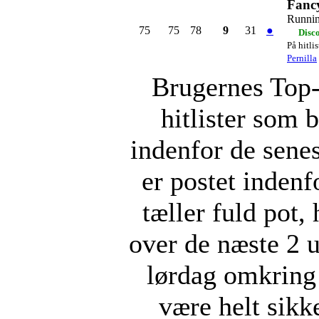
Fanc
Runni
75
75
78
9
31
●
Disc
På hitli
Pernilla
Brugernes Top-
hitlister som 
indenfor de senes
er postet indenf
tæller fuld pot,
over de næste 2 u
lørdag omkring
være helt sikke