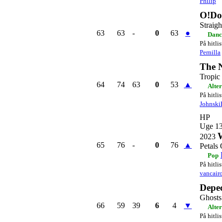
Philip
O!Do
Straigh
63
63
-
0
63
●
Danc
På hitli
Pernilla
The N
Tropic
64
74
63
0
53
▲
Alte
På hitli
Johnski
HP
Uge 1
W
2023
65
76
-
0
76
▲
Petals
Pop
På hitli
vancair
Depe
Ghosts
66
59
39
6
4
▼
Alte
På hitli