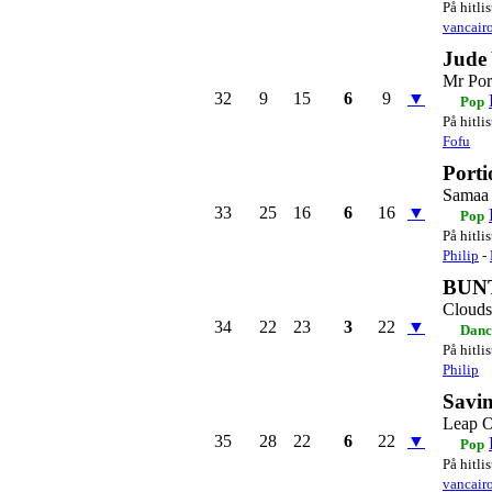
På hitli
vancair
Jude
Mr Por
32
9
15
6
9
▼
Pop
På hitli
Fofu
Porti
Samaa 
33
25
16
6
16
▼
Pop
På hitli
Philip
-
BUNT.
Clouds
34
22
23
3
22
▼
Danc
På hitli
Philip
Savi
Leap O
35
28
22
6
22
▼
Pop
På hitli
vancair