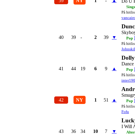
39
NY
1
-
▲
Do U R
Sing
På hitli
vancair
Dunc
Skybo
40
39
-
2
39
▼
Pop
På hitli
Johnski
Dolly
Dance 
41
44
19
6
9
▲
Pop
På hitli
inter19
Andr
Smugr
42
NY
1
51
▲
Pop
På hitli
Fofu
Luck
I Will
43
36
34
10
7
▼
Alte