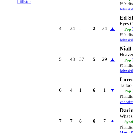
hitlister
På hitli
Johnski
Ed S
Eyes C
4
34
-
2
34
▲
Pop
På hitli
Johnski
Niall
Heave
5
48
37
5
29
▲
Pop
På hitli
Johnski
Lore
Tattoo
6
4
1
6
1
▼
Pop
På hitli
vancair
Dari
What's
7
7
8
6
7
●
Synt
På hitli
Martin