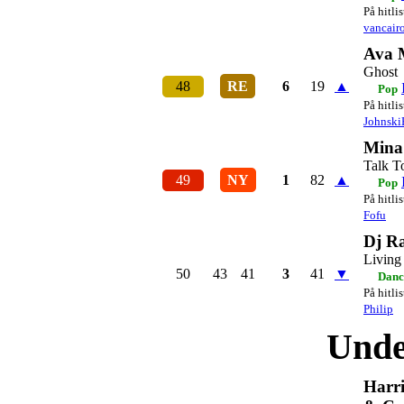
På hitli
vancair
Ava 
Ghost
48
RE
6
19
▲
Pop
På hitli
Johnski
Mina
Talk T
49
NY
1
82
▲
Pop
På hitli
Fofu
Dj R
Living
50
43
41
3
41
▼
Danc
På hitli
Philip
Unde
Harr