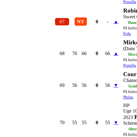
Pernilla
Robi
Sweet
67
NY
0
-
▲
Danc
På hitli
Fofu
Mirk
(Dans 
68
70
66
0
66
▲
Disc
På hitli
Pernilla
Cour
Chanso
69
56
56
0
56
▼
Synt
På hitli
Philip
HP
Uge 1
P
2023
70
55
55
0
55
▼
Schrei
Alte
På hitli