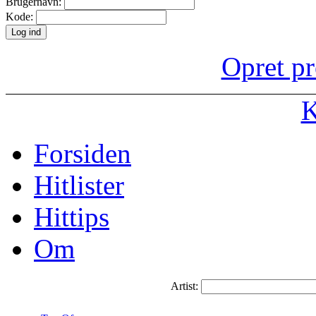
Brugernavn:
Kode:
Opret pr
K
Forsiden
Hitlister
Hittips
Om
Artist: