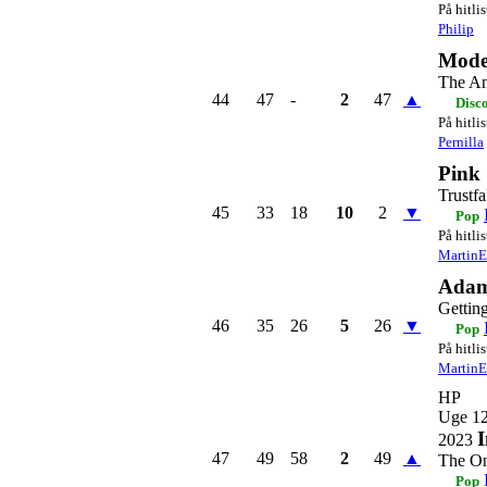
På hitli
Philip
Mode
The An
44
47
-
2
47
▲
Disc
På hitli
Pernilla
Pink
Trustfa
45
33
18
10
2
▼
Pop
På hitli
Martin
Adam
Gettin
46
35
26
5
26
▼
Pop
På hitli
Martin
HP
Uge 1
I
2023
47
49
58
2
49
▲
The O
Pop