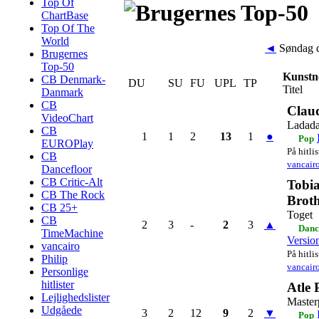
Top Of
ChartBase
Top Of The
World
◄
Søndag d
Brugernes
Top-50
Kunstn
CB Denmark-
DU
SU
FU
UPL
TP
Titel
Danmark
CB
Clau
VideoChart
Ladada
CB
1
1
2
13
1
●
Pop
EUROPlay
På hitli
CB
vancair
Dancefloor
CB Critic-Alt
Tobia
CB The Rock
Broth
CB 25+
Toget
CB
2
3
-
2
3
▲
Danc
TimeMachine
Versio
vancairo
På hitli
Philip
vancair
Personlige
hitlister
Atle 
Lejlighedslister
Master
Udgåede
3
2
12
9
2
▼
Pop