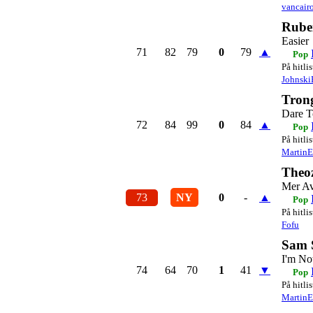
vancair
Rube
Easier
71
82
79
0
79
▲
Pop
På hitli
Johnski
Tron
Dare T
72
84
99
0
84
▲
Pop
På hitli
Martin
Theo
Mer A
73
NY
0
-
▲
Pop
På hitli
Fofu
Sam 
I'm No
74
64
70
1
41
▼
Pop
På hitli
Martin