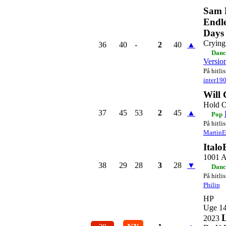
Sam F
Endl
Days
Crying
36
40
-
2
40
▲
Danc
Versio
På hitli
inter19
Will
Hold 
37
45
53
2
45
▲
Pop
På hitli
Martin
Italo
1001 A
38
29
28
3
28
▼
Danc
På hitli
Philip
HP
Uge 1
L
2023