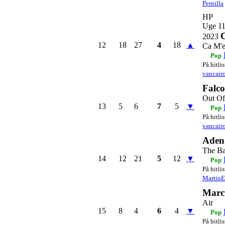
Pernilla
HP
Uge 1
2023
12
18
27
4
18
▲
Ca M'e
Pop
På hitli
vancair
Falco
Out Of
13
5
6
7
5
▼
Pop
På hitli
vancair
Aden
The Bal
14
12
21
5
12
▼
Pop
På hitli
Martin
Marc
Air
15
8
4
6
4
▼
Pop
På hitli