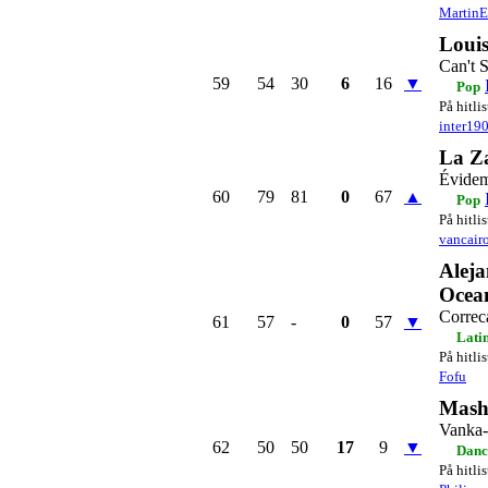
Martin
Louis
Can't 
59
54
30
6
16
▼
Pop
På hitli
inter19
La Z
Évide
60
79
81
0
67
▲
Pop
På hitli
vancair
Aleja
Ocea
Correc
61
57
-
0
57
▼
Lati
På hitli
Fofu
Mash
Vanka-
62
50
50
17
9
▼
Danc
På hitli