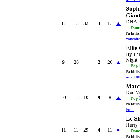
Soph
Giant
DNA
8
13
32
3
13
▲
Danc
På hitli
vancair
Ellie
By Th
Night
9
26
-
2
26
▲
Pop
På hitli
inter19
Marc
Due Vi
10
15
10
9
8
▲
Pop
På hitli
Fofu
Le Sh
Hurry
11
11
29
4
11
●
Danc
På hitli