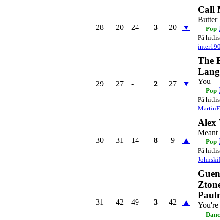
Call
Butter 
28
20
24
3
20
▼
Pop
På hitli
inter19
The B
Lang
You
29
27
-
2
27
▼
Pop
På hitli
Martin
Alex 
Meant 
30
31
14
8
9
▲
Pop
På hitli
Johnski
Guen
Ztone
Paul
31
42
49
3
42
▲
You're
Danc