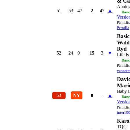
& Ca
Apolog
51
53
47
2
47
▲
Danc
Versio
På hitli
Pernilla
Basic
Waldo
Ryd
52
24
9
15
3
▼
Life I
Danc
På hitli
vancair
Davi
Mari
Baby D
53
NY
0
-
▲
Danc
Versio
På hitli
inter19
Karo
TQG