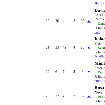
Philip
-
Davi
Lets D
Remix 
20
30
-
2
30
▲
Danc
På hitli
Fofu
Italo
Flash 
21
23
42
4
23
▲
Synt
På hitli
Pernilla
Mimi
Freezi
22
6
7
5
6
▼
Pop
På hitli
inter19
Rosa
Never
23
37
-
2
37
▲
Pop
På hitli