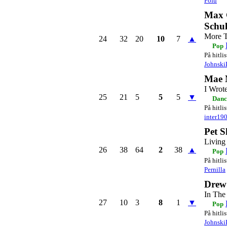
Fofu
Max 
Schul
More T
24
32
20
10
7
▲
Pop
På hitli
Johnski
Mae 
I Wrot
25
21
5
5
5
▼
Danc
På hitli
inter19
Pet 
Living
26
38
64
2
38
▲
Pop
På hitli
Pernilla
Drew
In The
27
10
3
8
1
▼
Pop
På hitli
Johnski