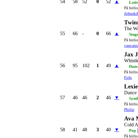
54
58
52
0
52
▲
Lati
På hitli
Johnski
Twin
The Wa
55
66
-
0
66
▲
Sing
På hitli
vancair
Jax J
Whistl
56
95
102
1
49
▲
Danc
På hitli
Fofu
Lexie
Dance
57
46
46
2
46
▼
Synt
På hitli
Philip
Ava 
Cold A
58
41
48
3
40
▼
Pop
På hitli