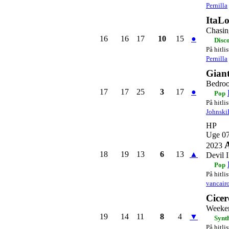
Pernilla
ItaL
Chasin
16
16
17
10
15
●
Disc
På hitli
Pernilla
Gian
Bedroo
17
17
25
3
17
●
Pop
På hitli
Johnski
HP
Uge 0
A
2023
18
19
13
6
13
▲
Devil 
Pop
På hitli
vancair
Cicer
Weeke
19
14
11
8
4
▼
Synt
På hitli