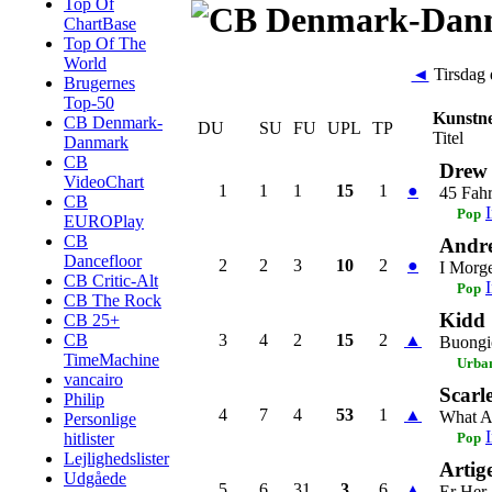
Top Of
ChartBase
Top Of The
World
◄
Tirsdag 
Brugernes
Top-50
Kunstn
CB Denmark-
DU
SU
FU
UPL
TP
Titel
Danmark
CB
Drew
VideoChart
1
1
1
15
1
●
45 Fahr
CB
Pop
EUROPlay
CB
Andre
Dancefloor
2
2
3
10
2
●
I Morg
CB Critic-Alt
Pop
CB The Rock
Kidd
CB 25+
3
4
2
15
2
▲
CB
Buongi
TimeMachine
Urba
vancairo
Scarl
Philip
4
7
4
53
1
▲
What A
Personlige
hitlister
Pop
Lejlighedslister
Artig
Udgåede
5
6
31
3
6
▲
Er Her