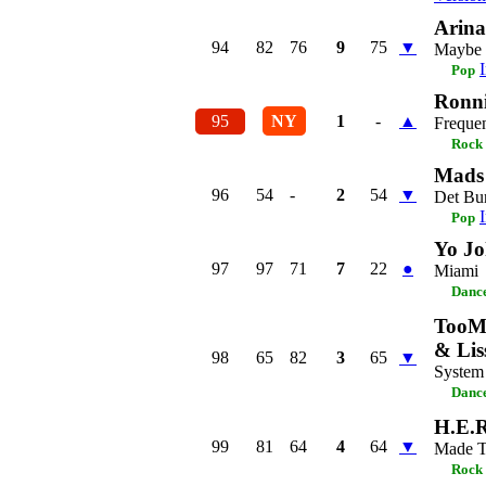
Arina
94
82
76
9
75
▼
Maybe
Pop
Ronni
95
NY
1
-
▲
Freque
Rock
Mads 
96
54
-
2
54
▼
Det Bu
Pop
Yo Jo
97
97
71
7
22
●
Miami
Dance
TooM
& Lis
98
65
82
3
65
▼
System
Dance
H.E.
99
81
64
4
64
▼
Made T
Rock