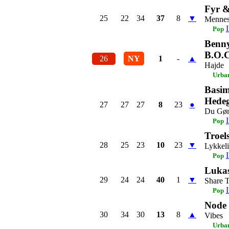
Fyr 
25
22
34
37
8
▼
Mennes
Pop
Benny
B.O.
26
NY
1
-
▲
Hajde
Urba
Basim
Hede
27
27
27
8
23
●
Du Gør
Pop
Troel
28
25
23
10
23
▼
Lykkeli
Pop
Luka
29
24
24
40
1
▼
Share 
Pop
Node F
30
34
30
13
8
▲
Vibes
Urba