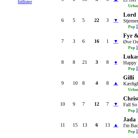
hitlister
Urba
Lord 
6
5
5
22
3
▼
Stjerne
Pop
Fyr 
7
3
6
16
1
▼
Øve Os
Pop
Luka
8
8
21
3
8
●
Happy 
Pop
Gilli
9
10
8
4
8
▲
Kærlig
Urba
Chris
10
9
7
12
7
▼
Fall So
Pop
Jada
11
15
13
6
13
▲
I'm Ba
Pop