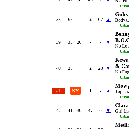
Blå Hi
Urba
Gobs 
38
67
-
2
67
▲
Bodygu
Urba
Benny
B.O.
39
33
20
7
7
▼
No Lo
Urba
Kewan
& Ca
40
28
-
2
28
▼
No Fug
Urba
Mowg
41
NY
1
-
▲
Topkar
Urba
Clara
42
41
39
47
6
▼
Girl Li
Urba
Medi