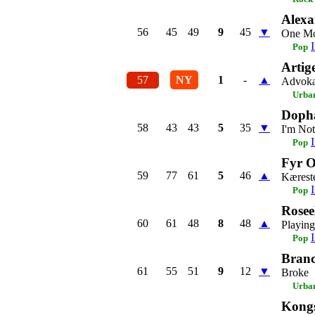
Alexa
56
45
49
9
45
▼
One Mo
Pop
Artig
57
NY
1
-
▲
Advoka
Urba
Dopha
58
43
43
5
35
▼
I'm Not
Pop
Fyr 
59
77
61
5
46
▲
Kærest
Pop
Rose
60
61
48
8
48
▲
Playin
Pop
Bran
61
55
51
9
12
▼
Broke
Urba
Kong