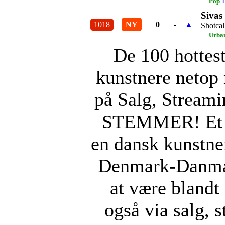
Pop
Sivas
1018
NY
0
-
▲
Shotcal
Urba
De 100 hottes
kunstnere netop 
på Salg, Stream
STEMMER! Et a
en dansk kunstne
Denmark-Danmar
at være blandt
også via salg, 