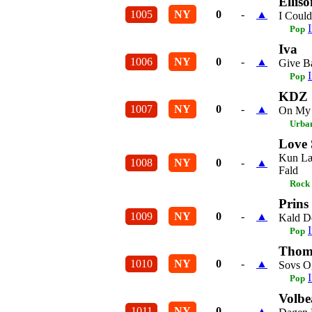
Elliso
1005
NY
0
-
▲
I Coul
Pop
Iva
1006
NY
0
-
▲
Give B
Pop
KDZ
1007
NY
0
-
▲
On My
Urba
Love
Kun Læ
1008
NY
0
-
▲
Fald
Rock
Prins
1009
NY
0
-
▲
Kald D
Pop
Thom
1010
NY
0
-
▲
Sovs Og
Pop
Volbe
1011
NY
0
-
▲