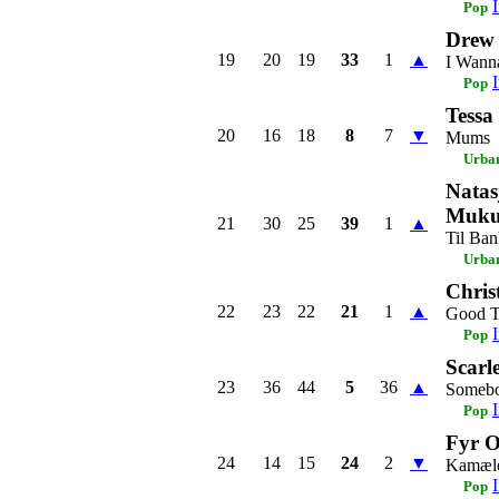
Pop
Drew
19
20
19
33
1
▲
I Wann
Pop
Tessa
20
16
18
8
7
▼
Mums
Urba
Natas
Muku
21
30
25
39
1
▲
Til Ba
Urba
Chris
22
23
22
21
1
▲
Good T
Pop
Scarl
23
36
44
5
36
▲
Somebo
Pop
Fyr 
24
14
15
24
2
▼
Kamæl
Pop