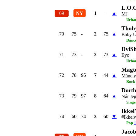
L.O.C
69
NY
1
-
▲
MJ
Urba
Thob
70
75
-
2
75
▲
Baby 
Dance
DviSh
71
73
-
2
73
▲
Eyo
Urba
Magte
72
78
95
7
44
▲
Månely
Rock
Dorth
73
79
97
8
64
▲
Når Jeg
Singe
IkkeI
74
60
74
3
60
▼
#Ikkei
Pop
Jacob