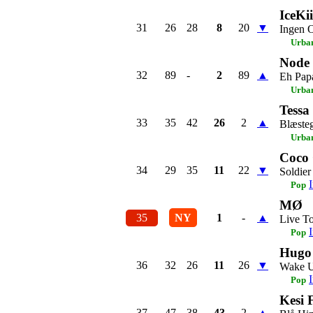
IceKi
31
26
28
8
20
▼
Ingen 
Urba
Node
32
89
-
2
89
▲
Eh Pap
Urba
Tessa
33
35
42
26
2
▲
Blæste
Urba
Coco 
34
29
35
11
22
▼
Soldier
Pop
MØ
35
NY
1
-
▲
Live T
Pop
Hugo
36
32
26
11
26
▼
Wake 
Pop
Kesi 
37
47
38
43
2
▲