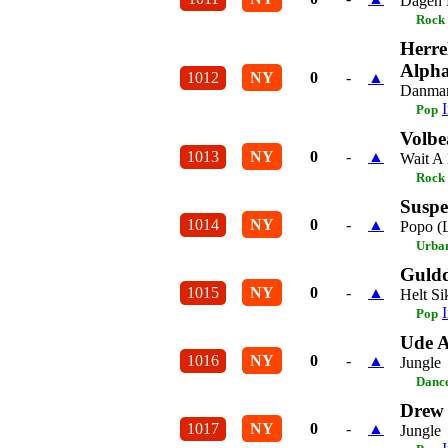
Dagen 
Rock
Herre
Alpha
1012
NY
0
-
▲
Danmar
Pop
Volbe
1013
NY
0
-
▲
Wait A
Rock
Suspe
1014
NY
0
-
▲
Popo (
Urba
Guld
1015
NY
0
-
▲
Helt Si
Pop
Ude A
1016
NY
0
-
▲
Jungle
Dance
Drew
1017
NY
0
-
▲
Jungle