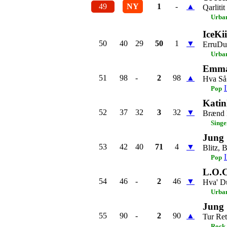
49
NY
1
-
▲
Qarlitit
Urba
IceKi
50
40
29
50
1
▼
ErruDu
Urba
Emma
51
98
-
2
98
▲
Hva Så
Pop
Katin
52
37
32
3
32
▼
Brænd 
Singe
Jung
53
42
40
71
4
▼
Blitz, 
Pop
L.O.C
54
46
-
2
46
▼
Hva' D
Urba
Jung
55
90
-
2
90
▲
Tur Ret
Rock