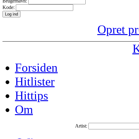
Brugernavn:
Kode:
Opret pr
K
Forsiden
Hitlister
Hittips
Om
Artist: