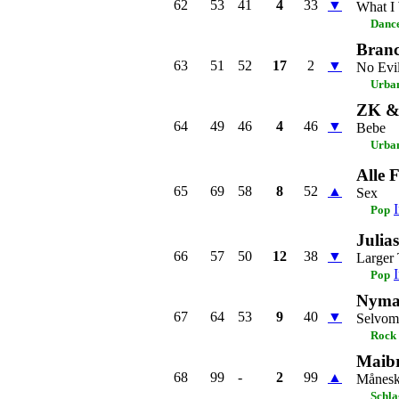
62
53
41
4
33
▼
What I
Dance
Bran
63
51
52
17
2
▼
No Evi
Urba
ZK &
64
49
46
4
46
▼
Bebe
Urba
Alle 
65
69
58
8
52
▲
Sex
Pop
Julia
66
57
50
12
38
▼
Larger 
Pop
Nyma
67
64
53
9
40
▼
Selvom
Rock
Maibr
68
99
-
2
99
▲
Månesk
Schla