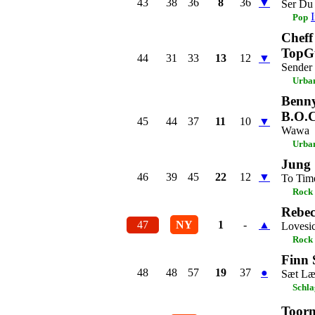
43
38
36
8
36
▼
Ser Du
Pop
Cheff
TopG
44
31
33
13
12
▼
Sender
Urba
Benny
B.O.
45
44
37
11
10
▼
Wawa
Urba
Jung
46
39
45
22
12
▼
To Tim
Rock
Rebe
47
NY
1
-
▲
Lovesi
Rock
Finn 
48
48
57
19
37
●
Sæt Lær
Schla
Toorn