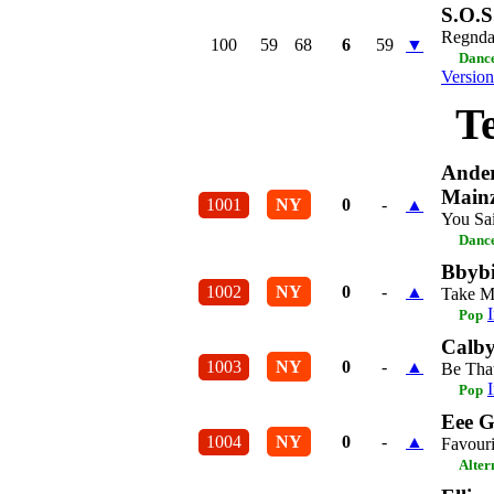
S.O.S.
Regnda
100
59
68
6
59
▼
Dance
Version
T
Ander
Main
1001
NY
0
-
▲
You Sa
Dance
Bbybi
1002
NY
0
-
▲
Take M
Pop
Calb
1003
NY
0
-
▲
Be Tha
Pop
Eee G
1004
NY
0
-
▲
Favouri
Alter