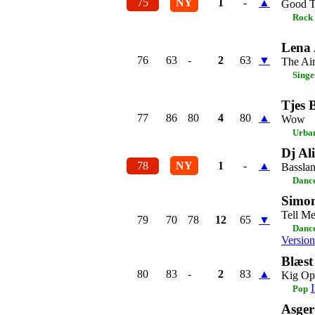
75
NY
1
-
▲
Good T
Rock
Lena 
76
63
-
2
63
▼
The Air
Singe
Tjes 
77
86
80
4
80
▲
Wow
Urba
Dj Al
78
NY
1
-
▲
Bassla
Dance
Simon
Tell Me
79
70
78
12
65
▼
Dance
Version
Blæst
80
83
-
2
83
▲
Kig Op
Pop
Asger