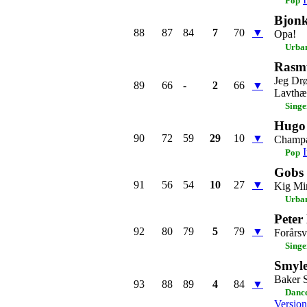
Pop
Bjonk
88
87
84
7
70
▼
Opa!
Urba
Rasm
Jeg Dr
89
66
-
2
66
▼
Lavthæ
Singe
Hugo
90
72
59
29
10
▼
Champa
Pop
Gobs 
91
56
54
10
27
▼
Kig Mi
Urba
Peter
92
80
79
5
79
▼
Forårsv
Singe
Smyle
Baker S
93
88
89
4
84
▼
Dance
Version