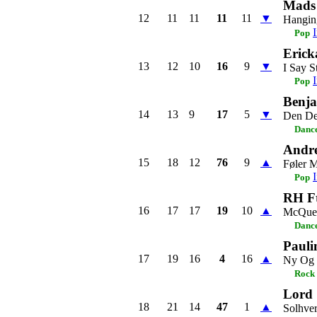
Mads
12
11
11
11
11
▼
Hangin
Pop
Erick
13
12
10
16
9
▼
I Say S
Pop
Benj
14
13
9
17
5
▼
Den De
Dance
Andre
15
18
12
76
9
▲
Føler M
Pop
RH Ft
16
17
17
19
10
▲
McQue
Dance
Pauli
17
19
16
4
16
▲
Ny Og
Rock
Lord 
18
21
14
47
1
▲
Solhve