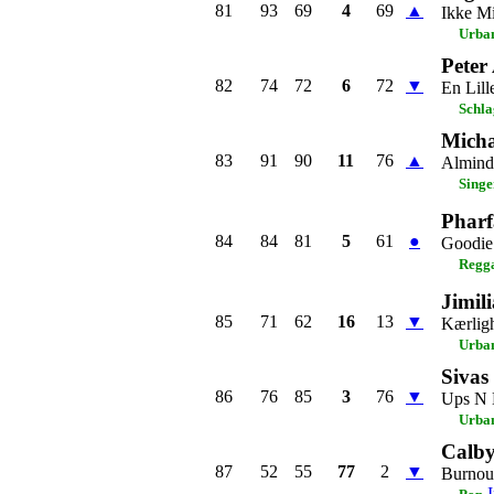
81
93
69
4
69
▲
Ikke Mi
Urba
Peter
82
74
72
6
72
▼
En Lill
Schla
Micha
83
91
90
11
76
▲
Almind
Singe
Pharf
84
84
81
5
61
●
Goodie
Regg
Jimil
85
71
62
16
13
▼
Kærlig
Urba
Sivas
86
76
85
3
76
▼
Ups N
Urba
Calb
87
52
55
77
2
▼
Burnou