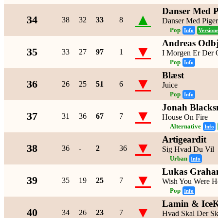
Danser Med P
▲
34
38
32
33
8
Danser Med Piger
Pop
Info
Version
Andreas Odbj
▼
35
33
27
97
1
I Morgen Er Der
Pop
Info
Blæst
▼
36
26
25
51
6
Juice
Pop
Info
Jonah Blacks
▼
37
31
36
67
7
House On Fire
Alternative
Info
Artigeardit
▼
38
36
-
2
36
Sig Hvad Du Vil
Urban
Info
Lukas Graham
▼
39
35
19
25
7
Wish You Were H
Pop
Info
Lamin & IceK
▼
40
34
26
23
7
Hvad Skal Der S