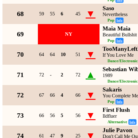
Pop
Info
Saso
▼
68
59
55
6
45
Nevertheless
Pop
Info
Maia Maia
69
NY
Beautiful Bullsh
Pop
Info
TooManyLeft
▼
70
64
64
10
51
If You Love Me
Dance/Electroni
Sebastian Wi
▲
71
72
-
2
72
1989
Dance/Electroni
Sakaris
▼
72
67
66
4
66
You Complete M
Pop
Info
First Flush
▼
73
66
56
5
56
Ildfluer
Alternative
Info
Julie Pavon
▼
74
61
47
9
25
Don't Call Me Ou