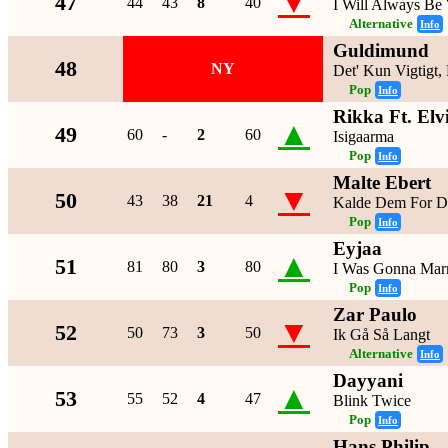
▼
47
44
43
8
40
I Will Always Be
Alternative
Info
Guldimund
48
NY
Det' Kun Vigtigt,
Pop
Info
Rikka Ft. Elv
▲
49
60
-
2
60
Isigaarma
Pop
Info
Malte Ebert
▼
50
43
38
21
4
Kalde Dem For 
Pop
Info
Eyjaa
▲
51
81
80
3
80
I Was Gonna Ma
Pop
Info
Zar Paulo
▼
52
50
73
3
50
Ik Gå Så Langt
Alternative
Info
Dayyani
▲
53
55
52
4
47
Blink Twice
Pop
Info
Hans Philip