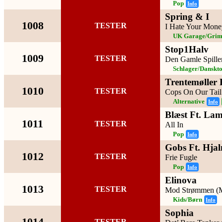
Pop
Info
Spring & I
1008
TESTER
I Hate Your Mone
UK Garage/Grime
Stop1Halv
1009
TESTER
Den Gamle Spill
Schlager/Danskt
Trentemøller 
1010
TESTER
Cops On Our Tail
Alternative
Info
Blæst Ft. La
1011
TESTER
All In
Pop
Info
Gobs Ft. Hja
1012
TESTER
Frie Fugle
Pop
Info
Elinova
1013
TESTER
Mod Strømmen (
Kids/Børn
Info
Sophia
1014
TESTER