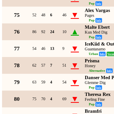
Pop
Info
Alex Vargas
▼
75
52
48
6
46
Pages
Pop
Info
Malte Ebert
▲
76
86
92
24
10
Kun Med Dig
Pop
Info
IceKiid & Ou
▼
77
54
46
13
9
Guantanamo
Urban
Info
Versi
Prisma
▼
78
62
57
7
51
Honey
Alternative
Info
Danser Med P
▼
79
63
59
4
54
Glemme Dig
Pop
Info
Theresa Rex
▼
80
75
70
4
69
Feeling Fine
Pop
Info
Bramfri