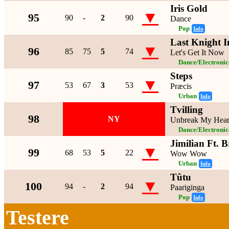
Iris Gold
▼
95
90
-
2
90
Dance
Pop
Info
Last Knight I
▼
96
85
75
5
74
Let's Get It Now
Dance/Electroni
Steps
▼
97
53
67
3
53
Præcis
Urban
Info
Tvilling
98
NY
Unbreak My Hear
Dance/Electroni
Jimilian Ft. 
▼
99
68
53
5
22
Wow Wow
Urban
Info
Tûtu
▼
100
94
-
2
94
Paariginga
Pop
Info
Testere