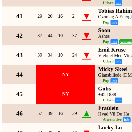
Urban
Info
Tobias Rahim 
▼
41
29
20
16
2
Ozonlag A Energi
Pop
Info
Soon
▼
42
37
44
10
37
Ashes
Pop
Info
Version
Emil Kruse
▼
43
39
34
10
24
Væbnet Med Ving
Urban
Info
Micky Skeel
44
NY
Glansbillede (D
Pop
Info
Gobs
45
NY
+45 1888
Urban
Info
Fraülein
▲
46
57
39
16
39
Hvad Vil Du Ha
Alternative
Info
Lucky Lo