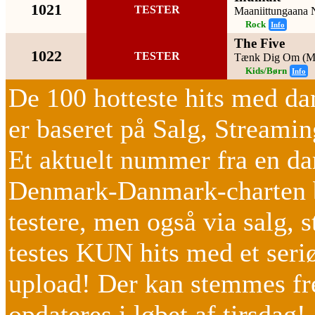
1021
TESTER
Maaniittungaana 
Rock
Info
The Five
1022
TESTER
Tænk Dig Om (M
Kids/Børn
Info
De 100 hotteste hits med da
er baseret på Salg, Strea
Et aktuelt nummer fra en d
Denmark-Danmark-charten b
testere, men også via salg, 
testes KUN hits med et seriø
upload! Der kan stemmes fr
opdateres i løbet af tirsdag!