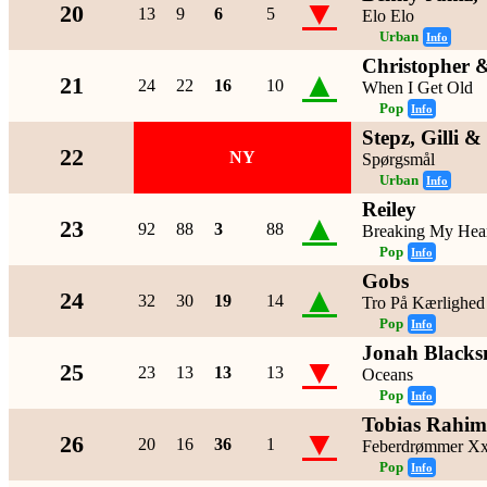
▼
20
13
9
6
5
Elo Elo
Urban
Info
Christopher
▲
21
24
22
16
10
When I Get Old
Pop
Info
Stepz, Gilli 
22
NY
Spørgsmål
Urban
Info
Reiley
▲
23
92
88
3
88
Breaking My Hea
Pop
Info
Gobs
▲
24
32
30
19
14
Tro På Kærlighed
Pop
Info
Jonah Blacks
▼
25
23
13
13
13
Oceans
Pop
Info
Tobias Rahim
▼
26
20
16
36
1
Feberdrømmer Xx
Pop
Info