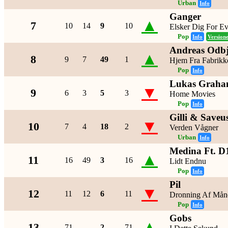
Urban
Info
Ganger
▲
7
10
14
9
10
Elsker Dig For Ev
Pop
Info
Version
Andreas Odbj
▲
8
9
7
49
1
Hjem Fra Fabrikk
Pop
Info
Lukas Graha
▼
9
6
3
5
3
Home Movies
Pop
Info
Gilli & Saveu
▼
10
7
4
18
2
Verden Vågner
Urban
Info
Medina Ft. 
▲
11
16
49
3
16
Lidt Endnu
Pop
Info
Pil
▼
12
11
12
6
11
Dronning Af Mån
Pop
Info
Gobs
▲
13
71
-
2
71