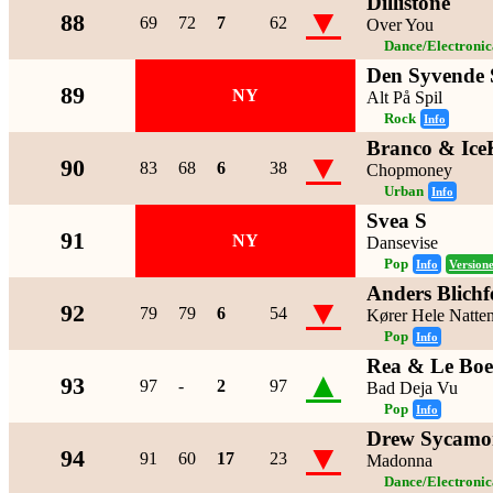
Dillistone
▼
88
69
72
7
62
Over You
Dance/Electroni
Den Syvende
89
NY
Alt På Spil
Rock
Info
Branco & Ice
▼
90
83
68
6
38
Chopmoney
Urban
Info
Svea S
91
NY
Dansevise
Pop
Info
Version
Anders Blichf
▼
92
79
79
6
54
Kører Hele Natte
Pop
Info
Rea & Le Boe
▲
93
97
-
2
97
Bad Deja Vu
Pop
Info
Drew Sycamo
▼
94
91
60
17
23
Madonna
Dance/Electroni