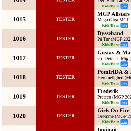
Det’ Bare Tanker
Kids/Børn
Info
MGP Allstars
1015
TESTER
Mega Giga MGP
Kids/Børn
Info
Dysseband
1016
TESTER
På Tur (MGP 202
Kids/Børn
Info
Gustav & Ma
1017
TESTER
Gi’ Dem Til Mig
Kids/Børn
Info
PomfrIDA &
1018
TESTER
Hemmelighed (M
Kids/Børn
Info
Frederik
1019
TESTER
Preteen (MGP 20
Kids/Børn
Info
Girls On Fire
1020
TESTER
Drømme (MGP 2
Kids/Børn
Info
Inuìnait