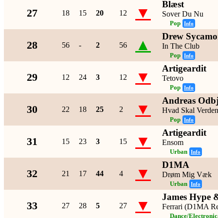
Blæst
▼
27
18
15
20
12
Sover Du Nu
Pop
Info
Drew Sycamo
▲
28
56
-
2
56
In The Club
Pop
Info
Artigeardit
▼
29
12
24
3
12
Tetovo
Pop
Info
Andreas Odbj
▼
30
22
18
25
2
Hvad Skal Verde
Pop
Info
Artigeardit
▼
31
15
23
3
15
Ensom
Urban
Info
D1MA
▼
32
21
17
44
4
Drøm Mig Væk
Urban
Info
James Hype 
▼
33
27
28
5
27
Ferrari (D1MA R
Dance/Electroni