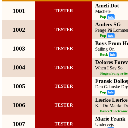
Ameli Dot
1001
TESTER
Machete
Pop
Info
Anders SG
1002
TESTER
Penge På Lomme
Pop
Info
Boys From H
1003
TESTER
Sailing On
Rock
Info
Dolores Forev
1004
TESTER
When I Say So
Singer/Songwrite
Fransk Dolke
1005
TESTER
Den Gdanske Dr
Pop
Info
Lærke Lærke
1006
TESTER
Ka' Du Mærke De
Dance/Electroni
Marie Frank
1007
TESTER
Undervejs