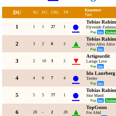
Kunstner
DU
SU
FU
UPL
TP
Titel
Tobias Rahim
●
1
1
1
27
1
Flyvende Faduma
Pop
Info
Version
Tobias Rahim
▲
2
3
2
6
2
Alive Alive Alive
Pop
Info
Artigeardit
▼
3
2
10
3
2
Længe Leve
Pop
Info
Ida Laurberg
●
4
4
6
7
4
Terrier
Pop
Info
Tobias Rahim
●
5
5
5
77
1
Stor Mand
Pop
Info
Version
TopGunn
▲
6
28
-
2
28
For Altid