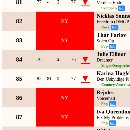
▼
81
77
-
2
77
Verdens Ende
Synthpop
Info
Nicklas Sonn
82
NY
Freedom (DMGP 
Rock
Info
Thor Farlov
83
NY
Solen Op
Pop
Info
Julie Ellinor
▼
84
76
-
2
76
Dreamer
Singer/Songwrite
Karina Høgfe
▼
85
82
81
5
77
Den Uskyldige Pi
Country/Americ
Bejules
86
NY
Voicemail
Pop
Info
Iva Queendo
87
NY
Fix My Problems
Pop
Info