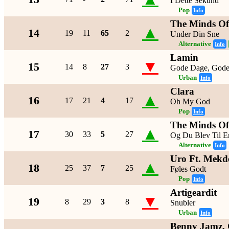
I Dette Sekund
Pop
Info
The Minds Of
▲
14
19
11
65
2
Under Din Sne
Alternative
Info
Lamin
▼
15
14
8
27
3
Gode Dage, Gode
Urban
Info
Clara
▲
16
17
21
4
17
Oh My God
Pop
Info
The Minds Of
▲
17
30
33
5
27
Og Du Blev Til E
Alternative
Info
Uro Ft. Mekd
▲
18
25
37
7
25
Føles Godt
Pop
Info
Artigeardit
▼
19
8
29
3
8
Snubler
Urban
Info
Benny Jamz, G