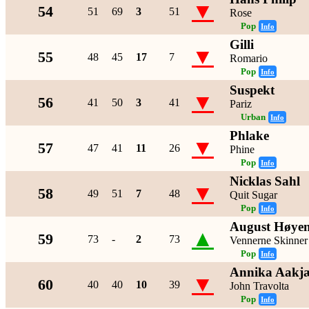
▼
54
51
69
3
51
Rose
Pop
Info
Gilli
▼
55
48
45
17
7
Romario
Pop
Info
Suspekt
▼
56
41
50
3
41
Pariz
Urban
Info
Phlake
▼
57
47
41
11
26
Phine
Pop
Info
Nicklas Sahl
▼
58
49
51
7
48
Quit Sugar
Pop
Info
August Høye
▲
59
73
-
2
73
Vennerne Skinner
Pop
Info
Annika Aakj
▼
60
40
40
10
39
John Travolta
Pop
Info