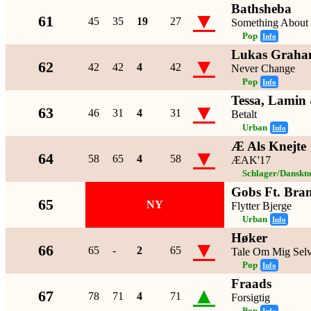
Bathsheba
▼
61
45
35
19
27
Something About
Pop
Info
Lukas Grah
▼
62
42
42
4
42
Never Change
Pop
Info
Tessa, Lamin
▼
63
46
31
4
31
Betalt
Urban
Info
Æ Als Knejte
▼
64
58
65
4
58
ÆAK'17
Schlager/Danskt
Gobs Ft. Bra
65
NY
Flytter Bjerge
Urban
Info
Høker
▼
66
65
-
2
65
Tale Om Mig Sel
Pop
Info
Fraads
▲
67
78
71
4
71
Forsigtig