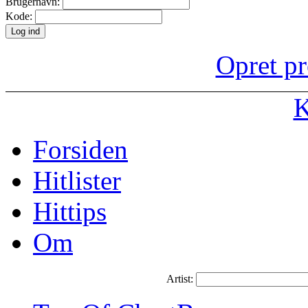
Brugernavn:
Kode:
Opret pr
K
Forsiden
Hitlister
Hittips
Om
Artist: