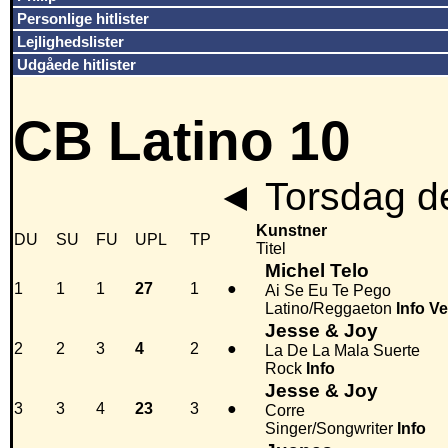
Personlige hitlister
Lejlighedslister
Udgåede hitlister
CB Latino 10
◄
Torsdag de
Kunstner
DU
SU
FU
UPL
TP
Titel
Michel Telo
1
1
1
27
1
●
Ai Se Eu Te Pego
Latino/Reggaeton
Info
Ve
Jesse & Joy
2
2
3
4
2
●
La De La Mala Suerte
Rock
Info
Jesse & Joy
3
3
4
23
3
●
Corre
Singer/Songwriter
Info