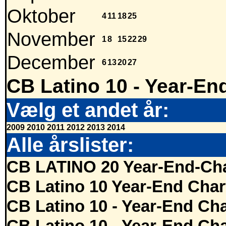
Oktober
4
11
18
25
November
1
8
15
22
29
December
6
13
20
27
CB Latino 10 - Year-En
Vælg et andet år:
2009
2010
2011
2012
2013
2014
Alle årslister:
CB LATINO 20 Year-End-Cha
CB Latino 10 Year-End Char
CB Latino 10 - Year-End Cha