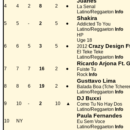
Juanes
4
4
2
8
2
●
La Senal
Latino/Reggaeton
Info
Shakira
5
5
-
2
5
●
Addicted To You
Latino/Reggaeton
Info
HP
Uge 18
Crazy Design Ft
6
6
5
3
5
●
2012
El Teke Teke
Latino/Reggaeton
Info
Ricardo Arjona Ft.
7
7
7
16
2
●
Fuiste Tu
Rock
Info
Gusttavo Lima
8
8
6
19
2
●
Balada Boa (Tche Tcherer
Latino/Reggaeton
Info
DJ Buxxi
9
10
-
2
10
▲
Como Tu No Hay Dos
Latino/Reggaeton
Info
Paula Fernandes
10
NY
Eu Sem Voce
Latino/Reggaeton
Info