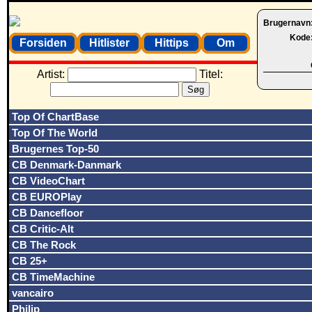
Brugernavn
Kode
Forsiden
Hitlister
Hittips
Om
Artist:
Titel:
Top Of ChartBase
Top Of The World
Brugernes Top-50
CB Denmark-Danmark
CB VideoChart
CB EUROPlay
CB Dancefloor
CB Critic-Alt
CB The Rock
CB 25+
CB TimeMachine
vancairo
Philip