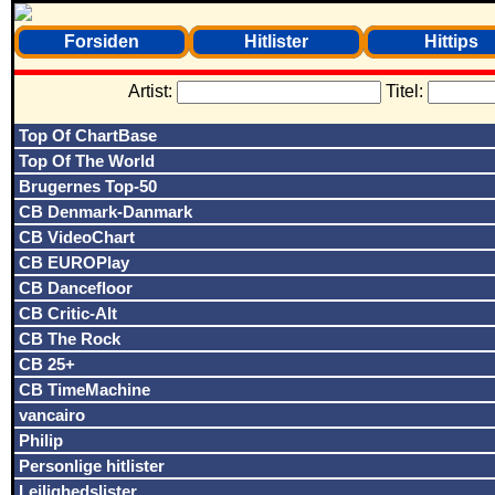
Forsiden
Hitlister
Hittips
Artist:
Titel:
Top Of ChartBase
Top Of The World
Brugernes Top-50
CB Denmark-Danmark
CB VideoChart
CB EUROPlay
CB Dancefloor
CB Critic-Alt
CB The Rock
CB 25+
CB TimeMachine
vancairo
Philip
Personlige hitlister
Lejlighedslister