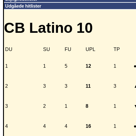
Udgåede hitlister
CB Latino 10
DU
SU
FU
UPL
TP
1
1
5
12
1
2
3
3
11
3
3
2
1
8
1
4
4
4
16
1