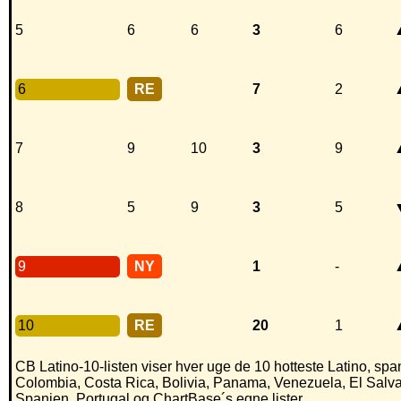
5
6
6
3
6
6
RE
7
2
7
9
10
3
9
8
5
9
3
5
9
NY
1
-
10
RE
20
1
CB Latino-10-listen viser hver uge de 10 hotteste Latino, spans
Colombia, Costa Rica, Bolivia, Panama, Venezuela, El Salv
Spanien, Portugal og ChartBase´s egne lister.