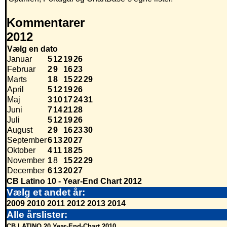
Kommentarer
2012
Vælg en dato
Januar
5
12
19
26
Februar
2
9
16
23
Marts
1
8
15
22
29
April
5
12
19
26
Maj
3
10
17
24
31
Juni
7
14
21
28
Juli
5
12
19
26
August
2
9
16
23
30
September
6
13
20
27
Oktober
4
11
18
25
November
1
8
15
22
29
December
6
13
20
27
CB Latino 10 - Year-End Chart 2012
Vælg et andet år:
2009
2010
2011
2012
2013
2014
Alle årslister:
CB LATINO 20 Year-End-Chart 2010