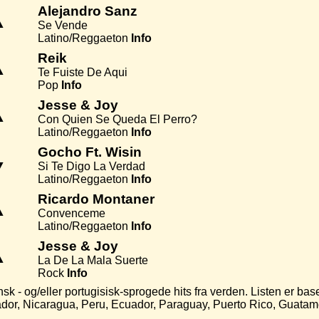
Alejandro Sanz
▲
Se Vende
Latino/Reggaeton
Info
Reik
▲
Te Fuiste De Aqui
Pop
Info
Jesse & Joy
▲
Con Quien Se Queda El Perro?
Latino/Reggaeton
Info
Gocho Ft. Wisin
▼
Si Te Digo La Verdad
Latino/Reggaeton
Info
Ricardo Montaner
▲
Convenceme
Latino/Reggaeton
Info
Jesse & Joy
▲
La De La Mala Suerte
Rock
Info
k - og/eller portugisisk-sprogede hits fra verden. Listen er baser
ador, Nicaragua, Peru, Ecuador, Paraguay, Puerto Rico, Guata