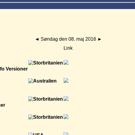
◄
Søndag den 08. maj 2016
►
Link
nfo
Versioner
ner