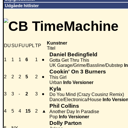
Udgåede hitlister
Kunstner
DU
SU
FU
UPL
TP
Titel
Daniel Bedingfield
1
1
1
6
1
●
Gotta Get Thru This
UK Garage/Grime/Bassline/Dubstep
I
Cookin' On 3 Burners
2
2
2
5
2
●
This Girl
Urban
Info
Versioner
Kyla
3
3
-
2
3
●
Do You Mind (Crazy Cousinz Remix)
Dance/Electronica/House
Info
Versio
Phil Collins
4
5
4
15
2
▲
Another Day In Paradise
Pop
Info
Versioner
Dolly Parton