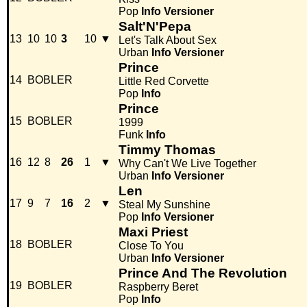
Pop
Info
Versioner
Salt'N'Pepa
13
10
10
3
10
▼
Let's Talk About Sex
Urban
Info
Versioner
Prince
14
BOBLER
Little Red Corvette
Pop
Info
Prince
15
BOBLER
1999
Funk
Info
Timmy Thomas
16
12
8
26
1
▼
Why Can't We Live Together
Urban
Info
Versioner
Len
17
9
7
16
2
▼
Steal My Sunshine
Pop
Info
Versioner
Maxi Priest
18
BOBLER
Close To You
Urban
Info
Versioner
Prince And The Revolution
19
BOBLER
Raspberry Beret
Pop
Info