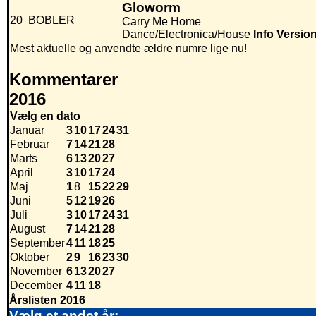
Gloworm
20
BOBLER
Carry Me Home
Dance/Electronica/House
Info
Versio
Mest aktuelle og anvendte ældre numre lige nu!
Kommentarer
2016
Vælg en dato
Januar
3
10
17
24
31
Februar
7
14
21
28
Marts
6
13
20
27
April
3
10
17
24
Maj
1
8
15
22
29
Juni
5
12
19
26
Juli
3
10
17
24
31
August
7
14
21
28
September
4
11
18
25
Oktober
2
9
16
23
30
November
6
13
20
27
December
4
11
18
Årslisten 2016
Vælg et andet år: