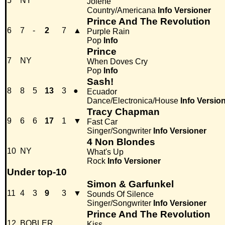
5
NY
Jolene
Country/Americana
Info
Versioner
Prince And The Revolution
6
7
-
2
7
▲
Purple Rain
Pop
Info
Prince
7
NY
When Doves Cry
Pop
Info
Sash!
8
8
5
13
3
●
Ecuador
Dance/Electronica/House
Info
Versio
Tracy Chapman
9
6
6
17
1
▼
Fast Car
Singer/Songwriter
Info
Versioner
4 Non Blondes
10
NY
What's Up
Rock
Info
Versioner
Under top-10
Simon & Garfunkel
11
4
3
9
3
▼
Sounds Of Silence
Singer/Songwriter
Info
Versioner
Prince And The Revolution
12
BOBLER
Kiss