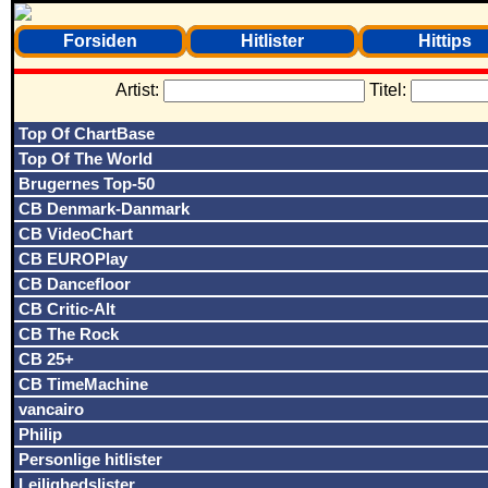
Forsiden
Hitlister
Hittips
Artist:
Titel:
Top Of ChartBase
Top Of The World
Brugernes Top-50
CB Denmark-Danmark
CB VideoChart
CB EUROPlay
CB Dancefloor
CB Critic-Alt
CB The Rock
CB 25+
CB TimeMachine
vancairo
Philip
Personlige hitlister
Lejlighedslister