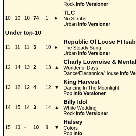
Rock
Info
Versioner
TLC
10
10
10
74
1
●
No Scrubs
Urban
Info
Versioner
Under top-10
Republic Of Loose Ft Isa
11
11
11
5
10
●
The Steady Song
Urban
Info
Versioner
Charly Lownoise & Menta
12
14
13
2
13
▲
Wonderful Days
Dance/Electronica/House
Info
Ve
King Harvest
13
12
12
4
12
▼
Dancing In The Moonlight
Pop
Info
Versioner
Billy Idol
14
15
14
3
14
▲
White Wedding
Rock
Info
Versioner
Halsey
15
13
-
10
8
▼
Colors
Pop
Info