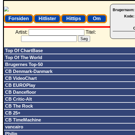
Brugernavn
Kode
Forsiden
Hitlister
Hittips
Om
O
Artist:
Titel:
Top Of ChartBase
Top Of The World
Brugernes Top-50
CB Denmark-Danmark
CB VideoChart
CB EUROPlay
CB Dancefloor
CB Critic-Alt
CB The Rock
CB 25+
CB TimeMachine
vancairo
Philip