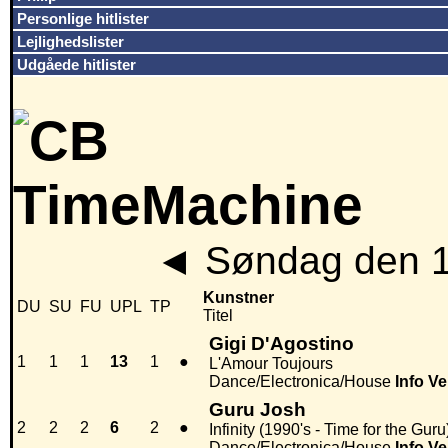
Personlige hitlister
Lejlighedslister
Udgåede hitlister
◄
Søndag den 1
Kunstner
DU
SU
FU
UPL
TP
Titel
Gigi D'Agostino
1
1
1
13
1
●
L'Amour Toujours
Dance/Electronica/House
Info
Ve
Guru Josh
2
2
2
6
2
●
Infinity (1990's - Time for the Guru
Dance/Electronica/House
Info
Ve