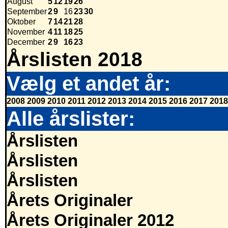
August
5
12
19
26
September
2
9
16
23
30
Oktober
7
14
21
28
November
4
11
18
25
December
2
9
16
23
Årslisten 2018
Vælg et andet år:
2008
2009
2010
2011
2012
2013
2014
2015
2016
2017
2018
Alle årslister:
Årslisten
Årslisten
Årslisten
Årets Originaler
Årets Originaler 2012