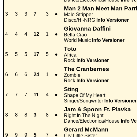
Man 2 Man Meet Man Parr
3
3
3
7
3
●
Male Stripper
Disco/Hi-NRG
Info
Versioner
Giovanna Daffini
4
4
4
12
1
●
Bella Ciao
World Music
Info
Versioner
Toto
5
5
5
17
5
●
Africa
Rock
Info
Versioner
The Cranberries
6
6
6
24
1
●
Zombie
Rock
Info
Versioner
Sting
7
7
7
11
4
●
Shape Of My Heart
Singer/Songwriter
Info
Versioner
Jam & Spoon Ft. Plavka
8
8
8
3
8
●
Right In The Night
Dance/Electronica/House
Info
Ve
Gerard McMann
9
9
9
5
7
●
Cry Little Sister