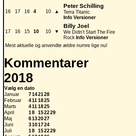
Peter Schilling
16
17
16
4
10
▲
Terra Titanic
Info
Versioner
Billy Joel
17
16
15
10
10
▼
We Didn't Start The Fire
Rock
Info
Versioner
Mest aktuelle og anvendte ældre numre lige nu!
Kommentarer
2018
Vælg en dato
Januar
7
14
21
28
Februar
4
11
18
25
Marts
4
11
18
25
April
1
8
15
22
29
Maj
6
13
20
27
Juni
3
10
17
24
Juli
1
8
15
22
29