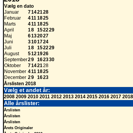
Vælg en dato
Januar
7
14
21
28
Februar
4
11
18
25
Marts
4
11
18
25
April
1
8
15
22
29
Maj
6
13
20
27
Juni
3
10
17
24
Juli
1
8
15
22
29
August
5
12
19
26
September
2
9
16
23
30
Oktober
7
14
21
28
November
4
11
18
25
December
2
9
16
23
Årslisten 2018
Vælg et andet år:
2008
2009
2010
2011
2012
2013
2014
2015
2016
2017
2018
Alle årslister:
Årslisten
Årslisten
Årslisten
Årets Originaler