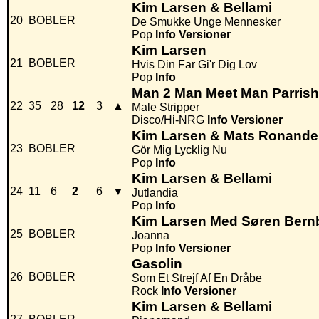
Kim Larsen & Bellami
20
BOBLER
De Smukke Unge Mennesker
Pop
Info
Versioner
Kim Larsen
21
BOBLER
Hvis Din Far Gi'r Dig Lov
Pop
Info
Man 2 Man Meet Man Parrish
22
35
28
12
3
▲
Male Stripper
Disco/Hi-NRG
Info
Versioner
Kim Larsen & Mats Ronande
23
BOBLER
Gör Mig Lycklig Nu
Pop
Info
Kim Larsen & Bellami
24
11
6
2
6
▼
Jutlandia
Pop
Info
Kim Larsen Med Søren Ber
25
BOBLER
Joanna
Pop
Info
Versioner
Gasolin
26
BOBLER
Som Et Strejf Af En Dråbe
Rock
Info
Versioner
Kim Larsen & Bellami