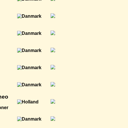
heo
oner