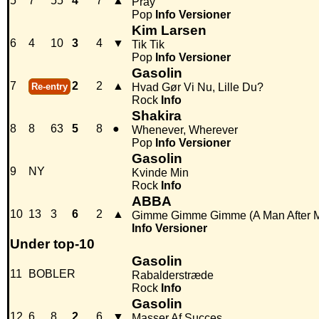
5
7
55
4
7
▲
Pray
Pop
Info
Versioner
Kim Larsen
6
4
10
3
4
▼
Tik Tik
Pop
Info
Versioner
Gasolin
7
2
2
▲
Re-entry
Hvad Gør Vi Nu, Lille Du?
Rock
Info
Shakira
8
8
63
5
8
●
Whenever, Wherever
Pop
Info
Versioner
Gasolin
9
NY
Kvinde Min
Rock
Info
ABBA
10
13
3
6
2
▲
Gimme Gimme Gimme (A Man After M
Info
Versioner
Under top-10
Gasolin
11
BOBLER
Rabalderstræde
Rock
Info
Gasolin
12
6
8
2
6
▼
Masser Af Succes