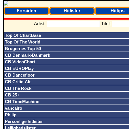
Forsiden
Hitlister
Hittips
Artist:
Titel:
Top Of ChartBase
Top Of The World
Brugernes Top-50
CB Denmark-Danmark
CB VideoChart
CB EUROPlay
CB Dancefloor
CB Critic-Alt
CB The Rock
CB 25+
CB TimeMachine
vancairo
Philip
Personlige hitlister
Lejlighedslister