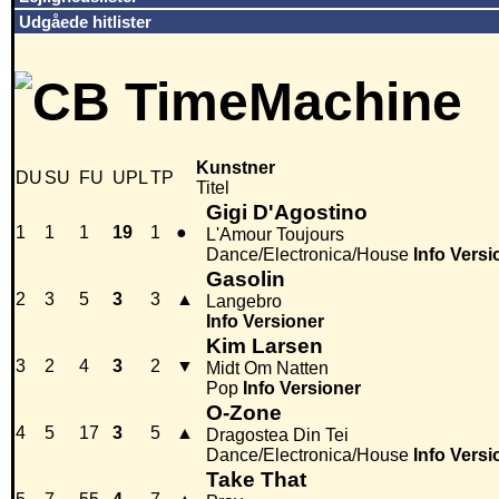
Udgåede hitlister
Kunstner
DU
SU
FU
UPL
TP
Titel
Gigi D'Agostino
1
1
1
19
1
●
L'Amour Toujours
Dance/Electronica/House
Info
Versi
Gasolin
2
3
5
3
3
▲
Langebro
Info
Versioner
Kim Larsen
3
2
4
3
2
▼
Midt Om Natten
Pop
Info
Versioner
O-Zone
4
5
17
3
5
▲
Dragostea Din Tei
Dance/Electronica/House
Info
Versi
Take That