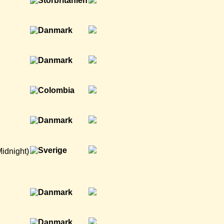
idnight)