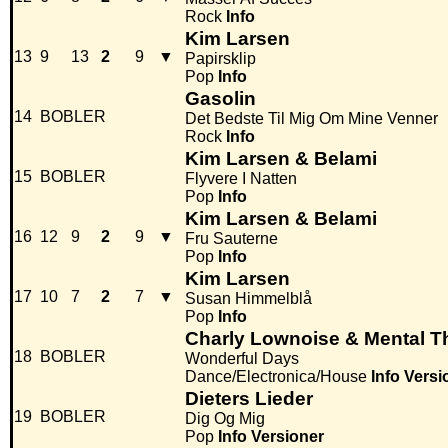
Rock
Info
Kim Larsen
13
9
13
2
9
▼
Papirsklip
Pop
Info
Gasolin
14
BOBLER
Det Bedste Til Mig Om Mine Venner
Rock
Info
Kim Larsen & Belami
15
BOBLER
Flyvere I Natten
Pop
Info
Kim Larsen & Belami
16
12
9
2
9
▼
Fru Sauterne
Pop
Info
Kim Larsen
17
10
7
2
7
▼
Susan Himmelblå
Pop
Info
Charly Lownoise & Mental T
18
BOBLER
Wonderful Days
Dance/Electronica/House
Info
Versi
Dieters Lieder
19
BOBLER
Dig Og Mig
Pop
Info
Versioner