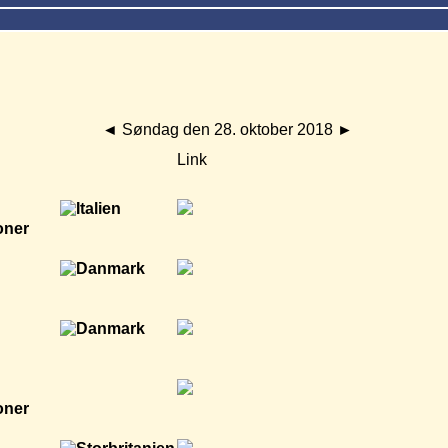
◄
Søndag den 28. oktober 2018
►
Link
oner
oner