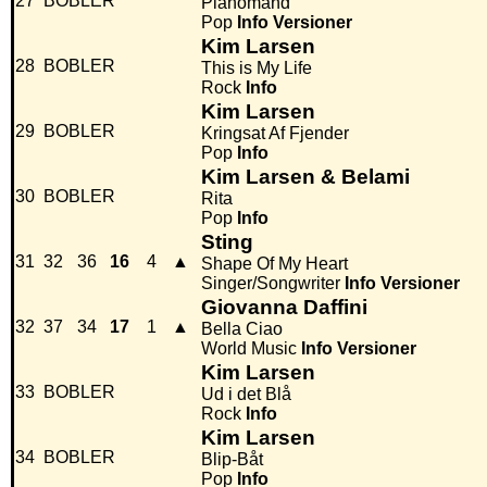
27
BOBLER
Pianomand
Pop
Info
Versioner
Kim Larsen
28
BOBLER
This is My Life
Rock
Info
Kim Larsen
29
BOBLER
Kringsat Af Fjender
Pop
Info
Kim Larsen & Belami
30
BOBLER
Rita
Pop
Info
Sting
31
32
36
16
4
▲
Shape Of My Heart
Singer/Songwriter
Info
Versioner
Giovanna Daffini
32
37
34
17
1
▲
Bella Ciao
World Music
Info
Versioner
Kim Larsen
33
BOBLER
Ud i det Blå
Rock
Info
Kim Larsen
34
BOBLER
Blip-Båt
Pop
Info