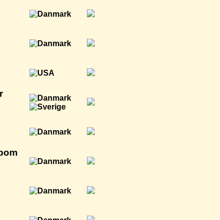
r
nbom