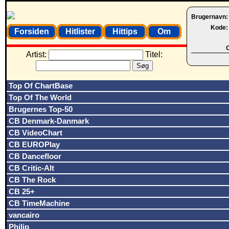
Brugernavn
Kode
Forsiden
Hitlister
Hittips
Om
O
Artist:
Titel:
Top Of ChartBase
Top Of The World
Brugernes Top-50
CB Denmark-Danmark
CB VideoChart
CB EUROPlay
CB Dancefloor
CB Critic-Alt
CB The Rock
CB 25+
CB TimeMachine
vancairo
Philip