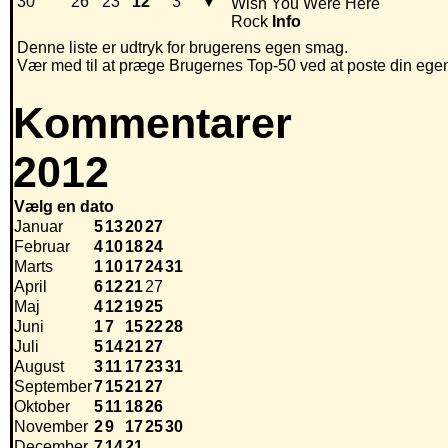
30
26
23
12
3
▼
Wish You Were Here
Rock
Info
Denne liste er udtryk for brugerens egen smag.
Vær med til at præge Brugernes Top-50 ved at poste din egen h
Kommentarer
2012
Vælg en dato
Januar
5
13
20
27
Februar
4
10
18
24
Marts
1
10
17
24
31
April
6
12
21
27
Maj
4
12
19
25
Juni
1
7
15
22
28
Juli
5
14
21
27
August
3
11
17
23
31
September
7
15
21
27
Oktober
5
11
18
26
November
2
9
17
25
30
December
7
14
21