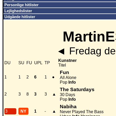
Personlige hitlister
Lejlighedslister
Udgåede hitlister
MartinE
◄
Fredag den
Kunstner
DU
SU
FU
UPL
TP
Titel
Fun
1
1
2
6
1
●
All Alone
Pop
Info
The Saturdays
2
3
8
3
3
▲
30 Days
Pop
Info
Nabiha
3
NY
1
-
▲
Never Played The Bass