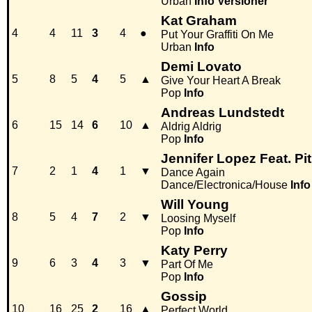
Urban
Info
Versioner
Kat Graham
4
4
11
3
4
●
Put Your Graffiti On Me
Urban
Info
Demi Lovato
5
8
5
4
5
▲
Give Your Heart A Break
Pop
Info
Andreas Lundstedt
6
15
14
6
10
▲
Aldrig Aldrig
Pop
Info
Jennifer Lopez Feat. Pit
7
2
1
4
1
▼
Dance Again
Dance/Electronica/House
Info
Will Young
8
5
4
7
2
▼
Loosing Myself
Pop
Info
Katy Perry
9
6
3
4
3
▼
Part Of Me
Pop
Info
Gossip
10
16
25
2
16
▲
Perfect World