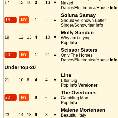
17
13
16
3
13
▼
Naked
Dance/Electronica/House
Info
Soluna Samay
18
NY
1
-
▲
Should've Known Better
Singer/Songwriter
Info
Molly Sanden
19
12
13
4
10
▼
Why am i crying
Pop
Info
Scissor Sisters
20
NY
1
21
▲
Only The Horses
Dance/Electronica/House
Info
Under top-20
Line
21
10
6
4
4
▼
Efter Dig
Pop
Info
Versioner
The Overtones
22
NY
0
-
▲
Gambling Man
Pop
Info
Malene Mortensen
23
14
18
9
8
▼
Beautiful Italy