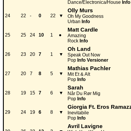
Dance/Electronica/House
Info
Olly Murs
24
22
-
0
22
▼
Oh My Goodness
Urban
Info
Matt Cardle
25
25
24
10
1
●
Amazing
Rock
Info
Oh Land
26
23
20
7
1
▼
Speak Out Now
Pop
Info
Versioner
Mathias Pachler
27
20
7
8
5
▼
Mit Et & Alt
Pop
Info
Sarah
28
19
15
7
6
▼
Når Du Rør Mig
Pop
Info
Giorgia Ft. Eros Ramazz
29
24
19
6
8
▼
Inevitabile
Pop
Info
Avril Lavigne