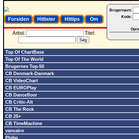
Brugernavn:
Kode:
Forsiden
Hitlister
Hittips
Om
Opret
Artist:
Titel:
Top Of ChartBase
Top Of The World
Brugernes Top-50
CB Denmark-Danmark
CB VideoChart
CB EUROPlay
CB Dancefloor
CB Critic-Alt
CB The Rock
CB 25+
CB TimeMachine
vancairo
Philip