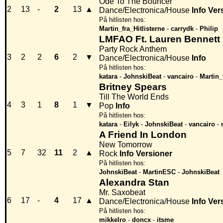
Ode To The Bouncer
2
13
-
2
13
▲
Dance/Electronica/House
Info
Ver
På hitlisten hos:
Martin_fra_Hitlisterne
-
carrydk
-
Philip
LMFAO Ft. Lauren Bennet
Party Rock Anthem
3
2
2
6
2
▼
Dance/Electronica/House
Info
På hitlisten hos:
katara
-
JohnskiBeat
-
vancairo
-
Martin_
Britney Spears
Till The World Ends
4
3
1
8
1
▼
Pop
Info
På hitlisten hos:
katara
-
Eilyk
-
JohnskiBeat
-
vancairo
-
A Friend In London
New Tomorrow
5
7
32
11
2
▲
Rock
Info
Versioner
På hitlisten hos:
JohnskiBeat
-
MartinESC
-
JohnskiBeat
Alexandra Stan
Mr. Saxobeat
6
17
-
4
17
▲
Dance/Electronica/House
Info
Ver
På hitlisten hos:
mikkelro
-
doncx
-
itsme