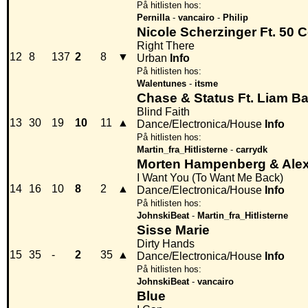
På hitlisten hos:
Pernilla
-
vancairo
-
Philip
Nicole Scherzinger Ft. 50 
Right There
12
8
137
2
8
▼
Urban
Info
På hitlisten hos:
Walentunes
-
itsme
Chase & Status Ft. Liam Ba
Blind Faith
13
30
19
10
11
▲
Dance/Electronica/House
Info
På hitlisten hos:
Martin_fra_Hitlisterne
-
carrydk
Morten Hampenberg & Alex
I Want You (To Want Me Back)
14
16
10
8
2
▲
Dance/Electronica/House
Info
På hitlisten hos:
JohnskiBeat
-
Martin_fra_Hitlisterne
Sisse Marie
Dirty Hands
15
35
-
2
35
▲
Dance/Electronica/House
Info
På hitlisten hos:
JohnskiBeat
-
vancairo
Blue