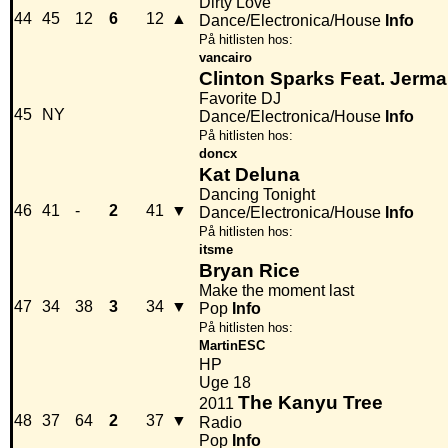
Dirty Love
44
45
12
6
12
▲
Dance/Electronica/House
Info
På hitlisten hos:
vancairo
Clinton Sparks Feat. Jerma
Favorite DJ
45
NY
Dance/Electronica/House
Info
På hitlisten hos:
doncx
Kat Deluna
Dancing Tonight
46
41
-
2
41
▼
Dance/Electronica/House
Info
På hitlisten hos:
itsme
Bryan Rice
Make the moment last
47
34
38
3
34
▼
Pop
Info
På hitlisten hos:
MartinESC
HP
Uge 18
The Kanyu Tree
2011
48
37
64
2
37
▼
Radio
Pop
Info