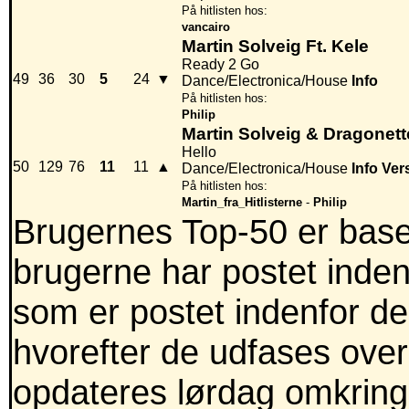
På hitlisten hos:
vancairo
Martin Solveig Ft. Kele
Ready 2 Go
49
36
30
5
24
▼
Dance/Electronica/House
Info
På hitlisten hos:
Philip
Martin Solveig & Dragonett
Hello
50
129
76
11
11
▲
Dance/Electronica/House
Info
Ver
På hitlisten hos:
Martin_fra_Hitlisterne
-
Philip
Brugernes Top-50 er baser
brugerne har postet inden
som er postet indenfor de 
hvorefter de udfases over
opdateres lørdag omkring