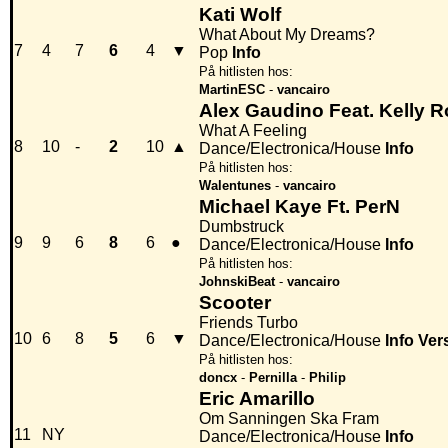
Kati Wolf
What About My Dreams?
7
4
7
6
4
▼
Pop
Info
På hitlisten hos:
MartinESC
-
vancairo
Alex Gaudino Feat. Kelly 
What A Feeling
8
10
-
2
10
▲
Dance/Electronica/House
Info
På hitlisten hos:
Walentunes
-
vancairo
Michael Kaye Ft. PerN
Dumbstruck
9
9
6
8
6
●
Dance/Electronica/House
Info
På hitlisten hos:
JohnskiBeat
-
vancairo
Scooter
Friends Turbo
10
6
8
5
6
▼
Dance/Electronica/House
Info
Ver
På hitlisten hos:
doncx
-
Pernilla
-
Philip
Eric Amarillo
Om Sanningen Ska Fram
11
NY
Dance/Electronica/House
Info