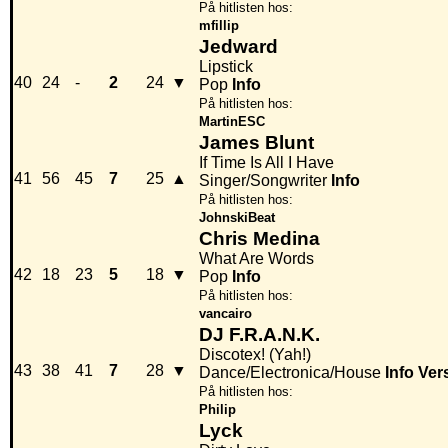
På hitlisten hos:
mfillip
Jedward
Lipstick
40
24
-
2
24
▼
Pop
Info
På hitlisten hos:
MartinESC
James Blunt
If Time Is All I Have
41
56
45
7
25
▲
Singer/Songwriter
Info
På hitlisten hos:
JohnskiBeat
Chris Medina
What Are Words
42
18
23
5
18
▼
Pop
Info
På hitlisten hos:
vancairo
DJ F.R.A.N.K.
Discotex! (Yah!)
43
38
41
7
28
▼
Dance/Electronica/House
Info
Ver
På hitlisten hos:
Philip
Lyck