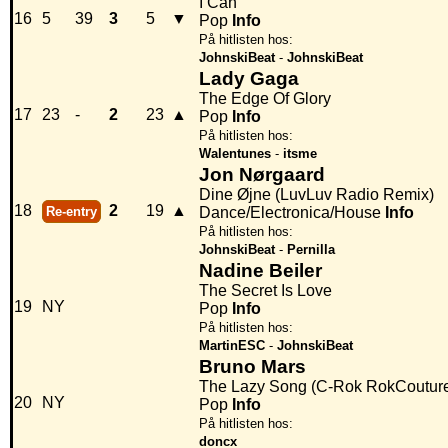
I Can
16
5
39
3
5
▼
Pop
Info
På hitlisten hos:
JohnskiBeat
-
JohnskiBeat
Lady Gaga
The Edge Of Glory
17
23
-
2
23
▲
Pop
Info
På hitlisten hos:
Walentunes
-
itsme
Jon Nørgaard
Dine Øjne (LuvLuv Radio Remix)
18
2
19
▲
Re-entry
Dance/Electronica/House
Info
På hitlisten hos:
JohnskiBeat
-
Pernilla
Nadine Beiler
The Secret Is Love
19
NY
Pop
Info
På hitlisten hos:
MartinESC
-
JohnskiBeat
Bruno Mars
The Lazy Song (C-Rok RokCoutur
20
NY
Pop
Info
På hitlisten hos:
doncx