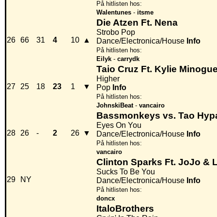
På hitlisten hos:
Walentunes
-
itsme
Die Atzen Ft. Nena
Strobo Pop
26
66
31
4
10
▲
Dance/Electronica/House
Info
På hitlisten hos:
Eilyk
-
carrydk
Taio Cruz Ft. Kylie Minogu
Higher
27
25
18
23
1
▼
Pop
Info
På hitlisten hos:
JohnskiBeat
-
vancairo
Bassmonkeys vs. Tao Hyp
Eyes On You
28
26
-
2
26
▼
Dance/Electronica/House
Info
På hitlisten hos:
vancairo
Clinton Sparks Ft. JoJo &
Sucks To Be You
29
NY
Dance/Electronica/House
Info
På hitlisten hos:
doncx
ItaloBrothers