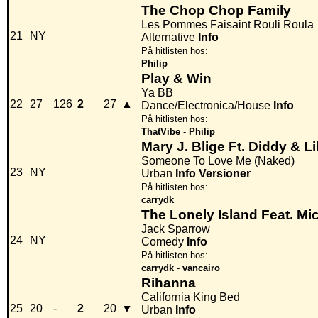
The Chop Chop Family
Les Pommes Faisaint Rouli Roula
21
NY
Alternative
Info
På hitlisten hos:
Philip
Play & Win
Ya BB
22
27
126
2
27
▲
Dance/Electronica/House
Info
På hitlisten hos:
ThatVibe
-
Philip
Mary J. Blige Ft. Diddy & L
Someone To Love Me (Naked)
23
NY
Urban
Info
Versioner
På hitlisten hos:
carrydk
The Lonely Island Feat. Mi
Jack Sparrow
24
NY
Comedy
Info
På hitlisten hos:
carrydk
-
vancairo
Rihanna
California King Bed
25
20
-
2
20
▼
Urban
Info