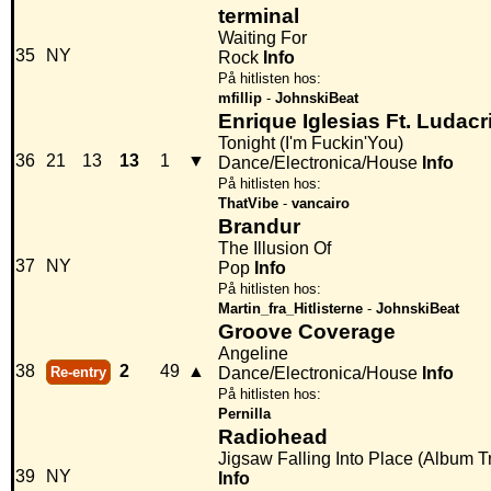
terminal
Waiting For
35
NY
Rock
Info
På hitlisten hos:
mfillip
-
JohnskiBeat
Enrique Iglesias Ft. Ludacr
Tonight (I'm Fuckin'You)
36
21
13
13
1
▼
Dance/Electronica/House
Info
På hitlisten hos:
ThatVibe
-
vancairo
Brandur
The Illusion Of
37
NY
Pop
Info
På hitlisten hos:
Martin_fra_Hitlisterne
-
JohnskiBeat
Groove Coverage
Angeline
38
2
49
▲
Re-entry
Dance/Electronica/House
Info
På hitlisten hos:
Pernilla
Radiohead
Jigsaw Falling Into Place (Album T
39
NY
Info