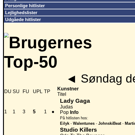
Personlige hitlister
Lejlighedslister
Udgåede hitlister
◄
Søndag de
Kunstner
DU
SU
FU
UPL
TP
Titel
Lady Gaga
Judas
1
1
3
5
1
●
Pop
Info
På hitlisten hos:
Eilyk
-
Walentunes
-
JohnskiBeat
-
Marti
Studio Killers