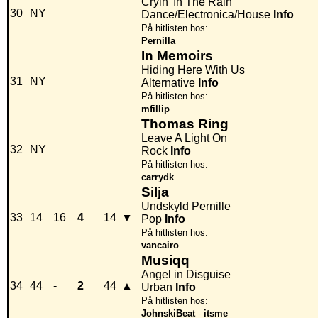
Cryin' In The Rain
30
NY
Dance/Electronica/House
Info
På hitlisten hos:
Pernilla
In Memoirs
Hiding Here With Us
31
NY
Alternative
Info
På hitlisten hos:
mfillip
Thomas Ring
Leave A Light On
32
NY
Rock
Info
På hitlisten hos:
carrydk
Silja
Undskyld Pernille
33
14
16
4
14
▼
Pop
Info
På hitlisten hos:
vancairo
Musiqq
Angel in Disguise
34
44
-
2
44
▲
Urban
Info
På hitlisten hos:
JohnskiBeat
-
itsme