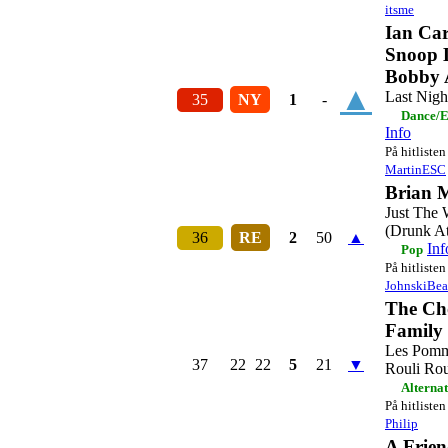
itsme
Ian Car
Snoop 
Bobby 
▲
Last Nigh
35
NY
1
-
Dance/E
Info
På hitlisten
MartinESC
Brian 
Just The
(Drunk At
36
RE
2
50
▲
Inf
Pop
På hitlisten
JohnskiBea
The Ch
Family
Les Pomm
37
22
22
5
21
▼
Rouli Rou
Alternat
På hitlisten
Philip
A Frien