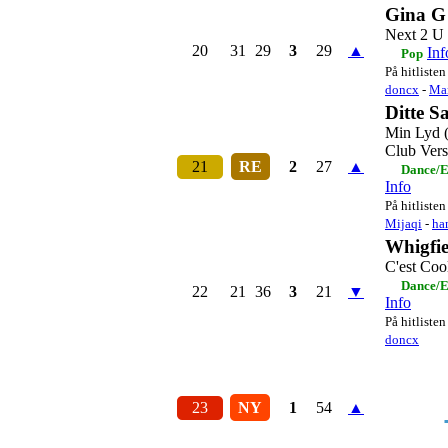
Gina G
Next 2 U
20
31
29
3
29
▲
Inf
Pop
På hitlisten
doncx
-
Ma
Ditte S
Min Lyd
Club Vers
21
RE
2
27
▲
Dance/E
Info
På hitlisten
Mijaqi
-
ha
Whigfie
C'est Coo
Dance/E
22
21
36
3
21
▼
Info
På hitlisten
doncx
23
NY
1
54
▲