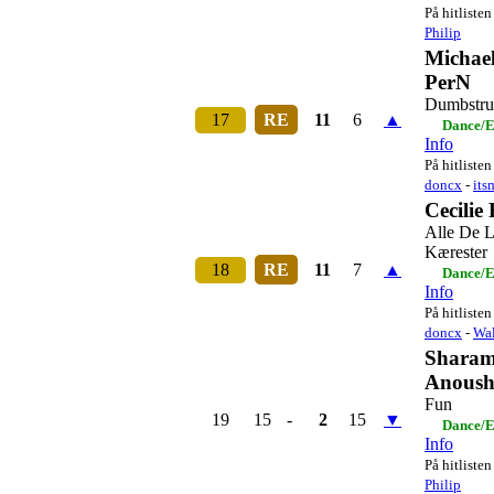
På hitlisten
Philip
Michael
PerN
Dumbstru
17
RE
11
6
▲
Dance/E
Info
På hitlisten
doncx
-
its
Cecilie 
Alle De L
Kærester
18
RE
11
7
▲
Dance/E
Info
På hitlisten
doncx
-
Wal
Sharam
Anoushe
Fun
19
15
-
2
15
▼
Dance/E
Info
På hitlisten
Philip