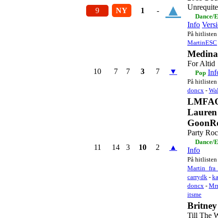
▲
Unrequit
9
NY
1
-
Dance/E
Info
Vers
På hitlisten
MartinESC
Medina
For Altid
10
7
7
3
7
▼
Inf
Pop
På hitlisten
doncx
-
Wal
LMFAO
Lauren
GoonR
Party Ro
Dance/E
11
14
3
10
2
▲
Info
På hitlisten
Martin_fra_
carrydk
-
ka
doncx
-
Mr
itsme
Britney
Till The 