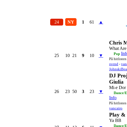
24
NY
1
61
▲
Chris 
What Are
Inf
Pop
25
10
21
9
10
▼
På hitlisten
svend
-
van
JohnskiBea
DJ Proj
Giulia
Mi-e Dor
26
23
50
3
23
▼
Dance/E
Info
På hitlisten
vancairo
Play &
Ya BB
Dance/E