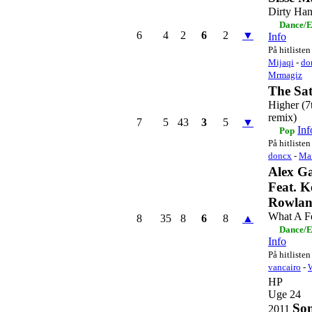
Dirty Ha
Dance/E
6
4
2
6
2
▼
Info
På hitlisten
Mijaqi
-
do
Mrmagiz
The Sa
Higher (7
remix)
7
5
43
3
5
▼
Inf
Pop
På hitlisten
doncx
-
Ma
Alex G
Feat. K
Rowla
What A F
8
35
8
6
8
▲
Dance/E
Info
På hitlisten
vancairo
-
HP
Uge 24
Son
2011