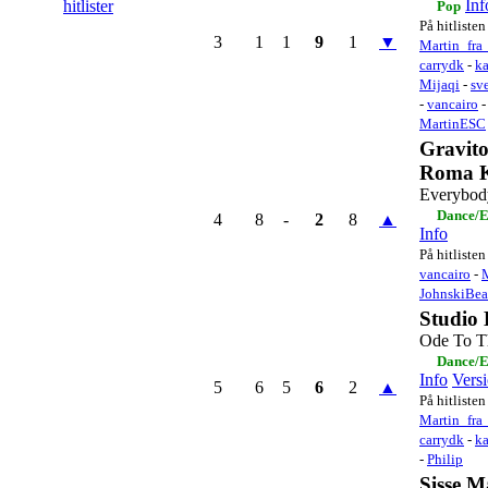
Inf
hitlister
Pop
På hitlisten
3
1
1
9
1
▼
Martin_fra_
carrydk
-
ka
Mijaqi
-
sv
-
vancairo
MartinESC
Gravit
Roma 
Everybod
Dance/E
4
8
-
2
8
▲
Info
På hitlisten
vancairo
-
JohnskiBea
Studio 
Ode To T
Dance/E
Info
Vers
5
6
5
6
2
▲
På hitlisten
Martin_fra_
carrydk
-
ka
-
Philip
Sisse M