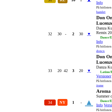
Info
På hitlisten
hamlet
Don Om
Lucenz
Danza Ku
Remix 20
32
30
-
2
30
▼
Dance/E
Info
På hitlisten
doncx
Don Om
Lucenz
Danza Ku
33
20
42
3
20
▼
Latino/
Versioner
På hitlisten
itsme
Aroma f
Summer o
▲
Dance/E
34
NY
1
-
Info
Vers
På hitlisten