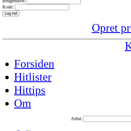
Brugernavn:
Kode:
Opret pr
K
Forsiden
Hitlister
Hittips
Om
Artist: