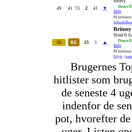
Heavy
Dance/E
49
41
55
2
41
▼
Info
På hitlisten
JohnskiBea
Britney
Hold It A
Dance/E
50
RE
15
3
▲
Info
På hitlisten
Eilyk
-
ham
Brugernes Top
hitlister som bru
de seneste 4 ug
indenfor de sen
pot, hvorefter d
uger. Listen op