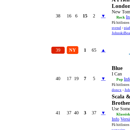
Londo
New Tom
38
16
6
15
2
▼
In
Rock
På hitlisten
svend
-
piaf
JohnskiBea
39
NY
1
65
▲
Blue
I Can
40
17
19
7
5
▼
Inf
Pop
På hitlisten
doncx
-
Joh
Scala 
Brother
Use Som
41
37
40
3
37
▼
Klassis
Info
Vers
På hitlisten
vancairo