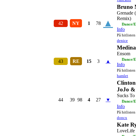
Bruno 
Grenade (
Remix)
▲
42
NY
1
78
Dance/E
Info
På hitlisten
denice
Medina
Ensom
Dance/E
43
RE
15
3
▲
Info
På hitlisten
hamlet
Clinton
JoJo 
Sucks To
44
39
98
4
27
▼
Dance/E
Info
På hitlisten
doncx
Kate R
LoveLife