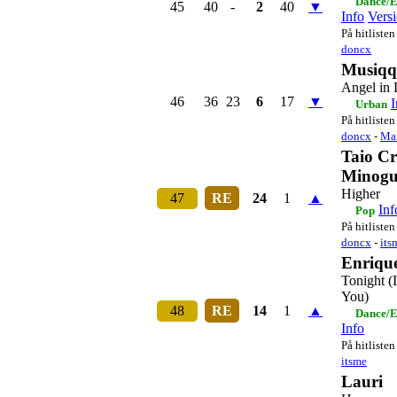
Dance/E
45
40
-
2
40
▼
Info
Vers
På hitlisten
doncx
Musiqq
Angel in 
46
36
23
6
17
▼
I
Urban
På hitlisten
doncx
-
Ma
Taio Cr
Minogu
Higher
47
RE
24
1
▲
Inf
Pop
På hitlisten
doncx
-
its
Enrique
Tonight (
You)
48
RE
14
1
▲
Dance/E
Info
På hitlisten
itsme
Lauri