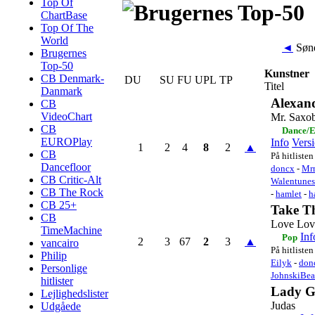
Top Of
ChartBase
Top Of The
World
◄
Sønd
Brugernes
Top-50
Kunstner
CB Denmark-
DU
SU
FU
UPL
TP
Titel
Danmark
Alexan
CB
VideoChart
Mr. Saxob
CB
Dance/E
EUROPlay
Info
Vers
1
2
4
8
2
▲
CB
På hitlisten
Dancefloor
doncx
-
Mr
CB Critic-Alt
Walentunes
CB The Rock
-
hamlet
-
h
CB 25+
Take T
CB
Love Lov
TimeMachine
Inf
Pop
2
3
67
2
3
▲
vancairo
På hitlisten
Philip
Eilyk
-
don
Personlige
JohnskiBea
hitlister
Lady G
Lejlighedslister
Judas
Udgåede