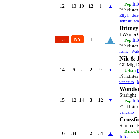
Inf
Pop
12
13
10
12
1
▲
På hitlisten
Eilyk
-
don
JohnskiBea
Britney
I Wanna 
▲
13
NY
1
-
Inf
Pop
På hitlisten
itsme
-
Wal
Nik & 
Gi' Mig D
14
9
-
2
9
▼
I
Urban
På hitlisten
vancairo
-
Wonder
Starlight
15
12
14
3
12
▼
Inf
Pop
På hitlisten
vancairo
Crossfi
Summer 
Dance/E
16
34
-
2
34
▲
Info