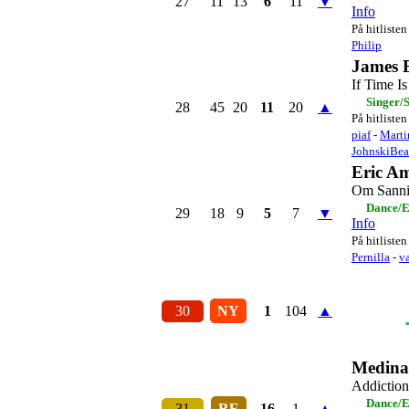
27
11
13
6
11
▼
Info
På hitlisten
Philip
James 
If Time Is
Singer/
28
45
20
11
20
▲
På hitlisten
piaf
-
Mart
JohnskiBea
Eric Am
Om Sanni
Dance/E
29
18
9
5
7
▼
Info
På hitlisten
Pernilla
-
v
30
NY
1
104
▲
Medina
Addiction
Dance/E
31
RE
16
1
▲