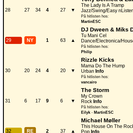
The Lady Is A Tramp
28
27
34
4
27
▼
Jazz/Swing/Easy nListe
På hitlisten hos:
MartinESC
DJ Dween & Miks 
Tu Mani Cel
29
NY
1
63
▲
Dance/Electronica/Hous
På hitlisten hos:
Philip
Rizzle Kicks
Mama Do The Hump
30
20
24
4
20
▼
Urban
Info
På hitlisten hos:
vancairo
The Storm
My Crown
31
6
17
9
6
▼
Rock
Info
På hitlisten hos:
Eilyk
-
MartinESC
Michael Møller
This House On The Roc
32
RE
2
37
▲
Pop
Info