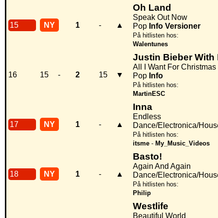
Oh Land
Speak Out Now
15
NY
1
-
▲
Pop
Info
Versioner
På hitlisten hos:
Walentunes
Justin Bieber With
All I Want For Christmas
16
15
-
2
15
▼
Pop
Info
På hitlisten hos:
MartinESC
Inna
Endless
17
NY
1
-
▲
Dance/Electronica/Hous
På hitlisten hos:
itsme
-
My_Music_Videos
Basto!
Again And Again
18
NY
1
-
▲
Dance/Electronica/Hous
På hitlisten hos:
Philip
Westlife
Beautiful World