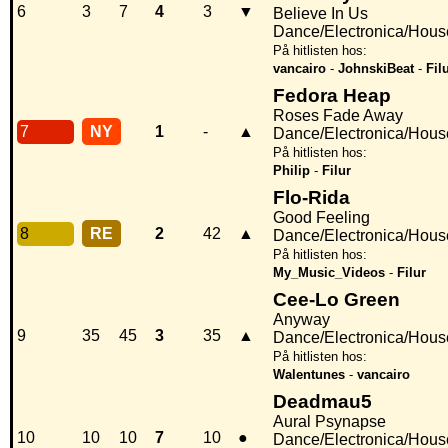
6
3
7
4
3
▼
Believe In Us
Dance/Electronica/Hous
På hitlisten hos:
vancairo
-
JohnskiBeat
-
Fil
Fedora Heap
Roses Fade Away
7
NY
1
-
▲
Dance/Electronica/Hous
På hitlisten hos:
Philip
-
Filur
Flo-Rida
Good Feeling
8
RE
2
42
▲
Dance/Electronica/Hous
På hitlisten hos:
My_Music_Videos
-
Filur
Cee-Lo Green
Anyway
9
35
45
3
35
▲
Dance/Electronica/Hous
På hitlisten hos:
Walentunes
-
vancairo
Deadmau5
Aural Psynapse
10
10
10
7
10
●
Dance/Electronica/Hous