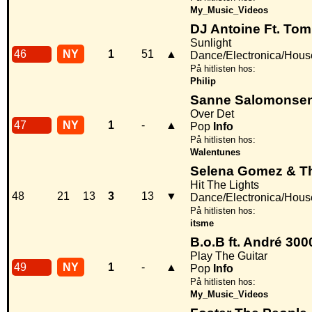
My_Music_Videos
DJ Antoine Ft. Tom
Sunlight
46
NY
1
51
▲
Dance/Electronica/Hous
På hitlisten hos:
Philip
Sanne Salomonse
Over Det
47
NY
1
-
▲
Pop
Info
På hitlisten hos:
Walentunes
Selena Gomez & T
Hit The Lights
48
21
13
3
13
▼
Dance/Electronica/Hous
På hitlisten hos:
itsme
B.o.B ft. André 300
Play The Guitar
49
NY
1
-
▲
Pop
Info
På hitlisten hos:
My_Music_Videos