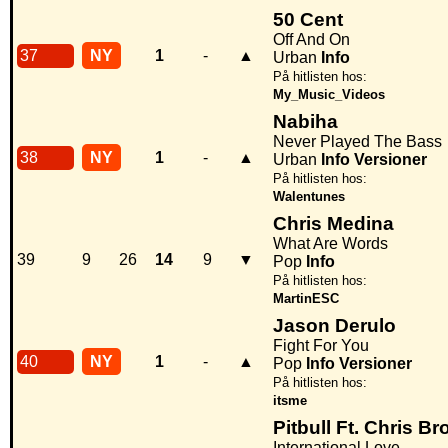
50 Cent
Off And On
37
NY
1
-
▲
Urban
Info
På hitlisten hos:
My_Music_Videos
Nabiha
Never Played The Bass
38
NY
1
-
▲
Urban
Info
Versioner
På hitlisten hos:
Walentunes
Chris Medina
What Are Words
39
9
26
14
9
▼
Pop
Info
På hitlisten hos:
MartinESC
Jason Derulo
Fight For You
40
NY
1
-
▲
Pop
Info
Versioner
På hitlisten hos:
itsme
Pitbull Ft. Chris B
International Love