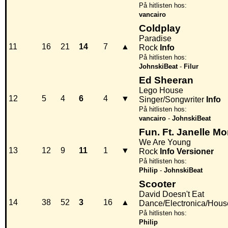
På hitlisten hos:
vancairo
Coldplay
Paradise
11
16
21
14
7
▲
Rock
Info
På hitlisten hos:
JohnskiBeat
-
Filur
Ed Sheeran
Lego House
12
5
4
6
4
▼
Singer/Songwriter
Info
På hitlisten hos:
vancairo
-
JohnskiBeat
Fun. Ft. Janelle M
We Are Young
13
12
9
11
1
▼
Rock
Info
Versioner
På hitlisten hos:
Philip
-
JohnskiBeat
Scooter
David Doesn't Eat
14
38
52
3
16
▲
Dance/Electronica/Hous
På hitlisten hos:
Philip