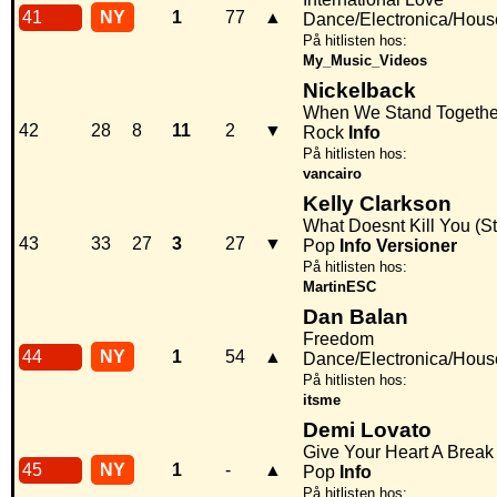
41
NY
1
77
▲
Dance/Electronica/Hous
På hitlisten hos:
My_Music_Videos
Nickelback
When We Stand Togethe
42
28
8
11
2
▼
Rock
Info
På hitlisten hos:
vancairo
Kelly Clarkson
What Doesnt Kill You (St
43
33
27
3
27
▼
Pop
Info
Versioner
På hitlisten hos:
MartinESC
Dan Balan
Freedom
44
NY
1
54
▲
Dance/Electronica/Hous
På hitlisten hos:
itsme
Demi Lovato
Give Your Heart A Break
45
NY
1
-
▲
Pop
Info
På hitlisten hos: