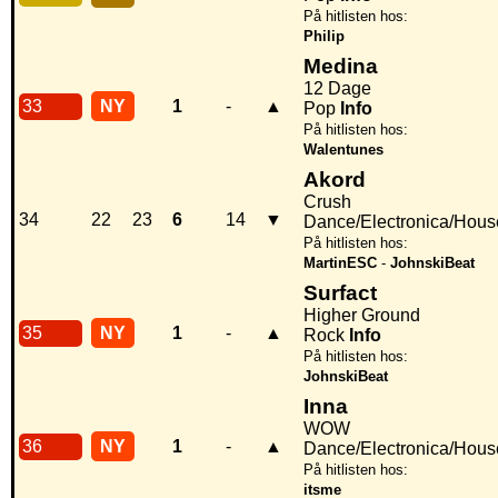
På hitlisten hos:
Philip
Medina
12 Dage
33
NY
1
-
▲
Pop
Info
På hitlisten hos:
Walentunes
Akord
Crush
34
22
23
6
14
▼
Dance/Electronica/Hous
På hitlisten hos:
MartinESC
-
JohnskiBeat
Surfact
Higher Ground
35
NY
1
-
▲
Rock
Info
På hitlisten hos:
JohnskiBeat
Inna
WOW
36
NY
1
-
▲
Dance/Electronica/Hous
På hitlisten hos:
itsme