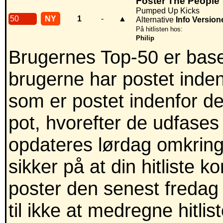
Foster The People
Pumped Up Kicks
50
NY
1
-
▲
Alternative
Info
Version
På hitlisten hos:
Philip
Brugernes Top-50 er baser
brugerne har postet inden
som er postet indenfor de
pot, hvorefter de udfases
opdateres lørdag omkring
sikker på at din hitliste 
poster den senest fredag 
til ikke at medregne hitli