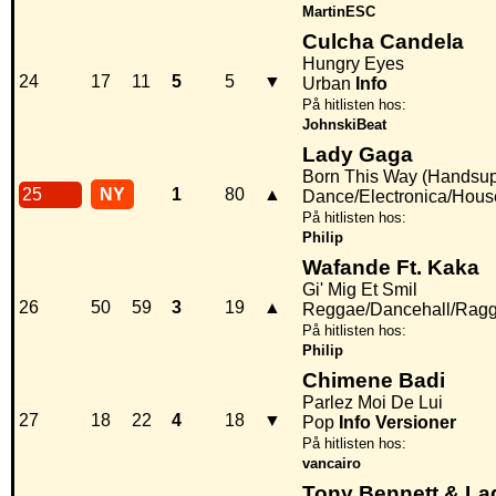
MartinESC
Culcha Candela
Hungry Eyes
24
17
11
5
5
▼
Urban
Info
På hitlisten hos:
JohnskiBeat
Lady Gaga
Born This Way (Handsup
25
NY
1
80
▲
Dance/Electronica/Hous
På hitlisten hos:
Philip
Wafande Ft. Kaka
Gi' Mig Et Smil
26
50
59
3
19
▲
Reggae/Dancehall/Rag
På hitlisten hos:
Philip
Chimene Badi
Parlez Moi De Lui
27
18
22
4
18
▼
Pop
Info
Versioner
På hitlisten hos:
vancairo
Tony Bennett & La