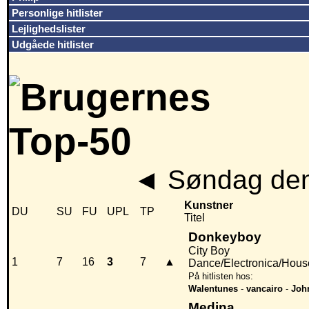
Personlige hitlister
Lejlighedslister
Udgåede hitlister
◄
Søndag den
Kunstner
DU
SU
FU
UPL
TP
Titel
Donkeyboy
City Boy
1
7
16
3
7
▲
Dance/Electronica/Hous
På hitlisten hos:
Walentunes
-
vancairo
-
Joh
Medina