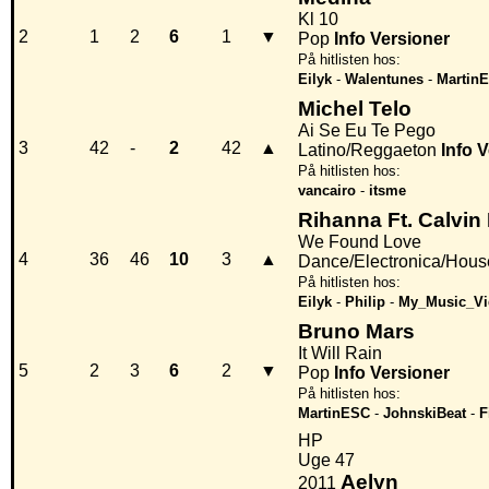
Kl 10
2
1
2
6
1
▼
Pop
Info
Versioner
På hitlisten hos:
Eilyk
-
Walentunes
-
Martin
Michel Telo
Ai Se Eu Te Pego
3
42
-
2
42
▲
Latino/Reggaeton
Info
V
På hitlisten hos:
vancairo
-
itsme
Rihanna Ft. Calvin 
We Found Love
4
36
46
10
3
▲
Dance/Electronica/Hous
På hitlisten hos:
Eilyk
-
Philip
-
My_Music_Vi
Bruno Mars
It Will Rain
5
2
3
6
2
▼
Pop
Info
Versioner
På hitlisten hos:
MartinESC
-
JohnskiBeat
-
F
HP
Uge 47
Aelyn
2011