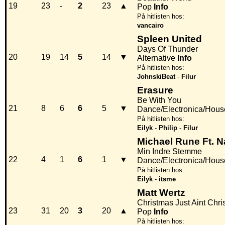
19
23
-
2
23
▲
Pop
Info
På hitlisten hos:
vancairo
Spleen United
Days Of Thunder
20
19
14
5
14
▼
Alternative
Info
På hitlisten hos:
JohnskiBeat
-
Filur
Erasure
Be With You
21
8
6
6
5
▼
Dance/Electronica/Hous
På hitlisten hos:
Eilyk
-
Philip
-
Filur
Michael Rune Ft. N
Min Indre Stemme
22
4
1
6
1
▼
Dance/Electronica/Hous
På hitlisten hos:
Eilyk
-
itsme
Matt Wertz
Christmas Just Aint Chri
23
31
20
3
20
▲
Pop
Info
På hitlisten hos: