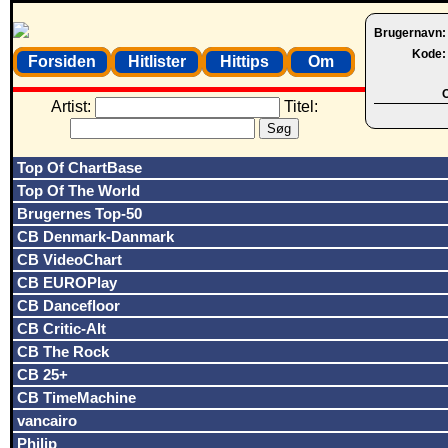
Brugernavn
Kode
Forsiden
Hitlister
Hittips
Om
O
Artist:
Titel:
Top Of ChartBase
Top Of The World
Brugernes Top-50
CB Denmark-Danmark
CB VideoChart
CB EUROPlay
CB Dancefloor
CB Critic-Alt
CB The Rock
CB 25+
CB TimeMachine
vancairo
Philip