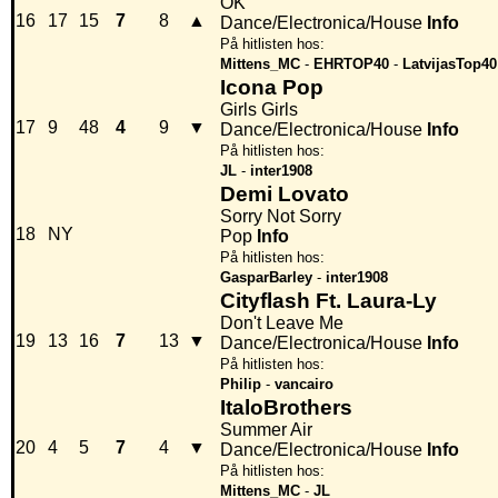
OK
16
17
15
7
8
▲
Dance/Electronica/House
Info
På hitlisten hos:
Mittens_MC
-
EHRTOP40
-
LatvijasTop40
Icona Pop
Girls Girls
17
9
48
4
9
▼
Dance/Electronica/House
Info
På hitlisten hos:
JL
-
inter1908
Demi Lovato
Sorry Not Sorry
18
NY
Pop
Info
På hitlisten hos:
GasparBarley
-
inter1908
Cityflash Ft. Laura-Ly
Don't Leave Me
19
13
16
7
13
▼
Dance/Electronica/House
Info
På hitlisten hos:
Philip
-
vancairo
ItaloBrothers
Summer Air
20
4
5
7
4
▼
Dance/Electronica/House
Info
På hitlisten hos:
Mittens_MC
-
JL