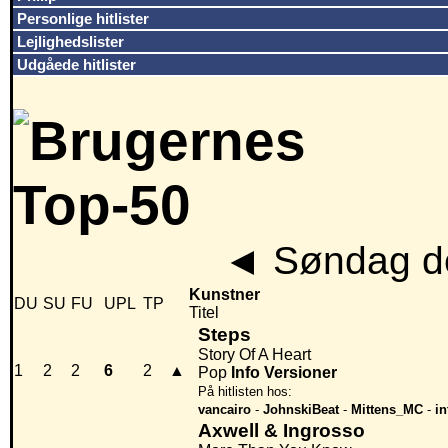
Personlige hitlister
Lejlighedslister
Udgåede hitlister
◄
Søndag de
Kunstner
DU
SU
FU
UPL
TP
Titel
Steps
Story Of A Heart
1
2
2
6
2
▲
Pop
Info
Versioner
På hitlisten hos:
vancairo
-
JohnskiBeat
-
Mittens_MC
-
in
Axwell & Ingrosso