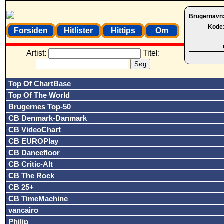
Brugernavn
Kode
Forsiden
Hitlister
Hittips
Om
Artist:
Titel:
Top Of ChartBase
Top Of The World
Brugernes Top-50
CB Denmark-Danmark
CB VideoChart
CB EUROPlay
CB Dancefloor
CB Critic-Alt
CB The Rock
CB 25+
CB TimeMachine
vancairo
Philip