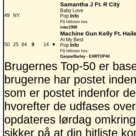
Samantha J Ft. R City
Baby Love
49
NY
Pop
Info
På hitlisten hos:
inter1908
Machine Gun Kelly Ft. Haile
At My Best
50
25
64
9
14
▼
Pop
Info
På hitlisten hos:
GasparBarley
-
EHRTOP40
Brugernes Top-50 er baser
brugerne har postet inden
som er postet indenfor de 
hvorefter de udfases over
opdateres lørdag omkring
sikker på at din hitliste 