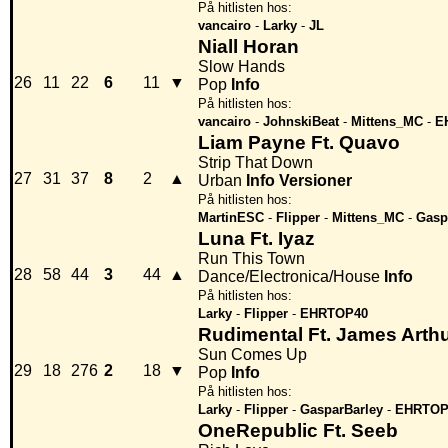
På hitlisten hos:
vancairo
-
Larky
-
JL
Niall Horan
Slow Hands
26
11
22
6
11
▼
Pop
Info
På hitlisten hos:
vancairo
-
JohnskiBeat
-
Mittens_MC
-
E
Liam Payne Ft. Quavo
Strip That Down
27
31
37
8
2
▲
Urban
Info
Versioner
På hitlisten hos:
MartinESC
-
Flipper
-
Mittens_MC
-
Gasp
Luna Ft. Iyaz
Run This Town
28
58
44
3
44
▲
Dance/Electronica/House
Info
På hitlisten hos:
Larky
-
Flipper
-
EHRTOP40
Rudimental Ft. James Arth
Sun Comes Up
29
18
276
2
18
▼
Pop
Info
På hitlisten hos:
Larky
-
Flipper
-
GasparBarley
-
EHRTOP
OneRepublic Ft. Seeb