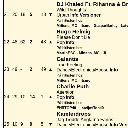
DJ Khaled Ft. Rihanna & Br
Wild Thoughts
21
20
18
5
18
▼
Urban
Info
Versioner
På hitlisten hos:
Mittens_MC
-
itsme
-
GasparBarley
-
Lat
Hugo Helmig
Please Don't Lie
22
48
62
2
48
▲
Pop
Info
På hitlisten hos:
MartinESC
-
Mittens_MC
-
JL
Galantis
True Feeling
23
49
-
2
49
▲
Dance/Electronica/House
Info
På hitlisten hos:
Mittens_MC
-
itsme
Charlie Puth
Attention
24
29
10
14
1
▲
Pop
Info
På hitlisten hos:
EHRTOP40
-
LatvijasTop40
Kamferdrops
Jag Trodde Änglarna Fanns
25
10
9
9
5
▼
Dance/Electronica/House
Info
Ver