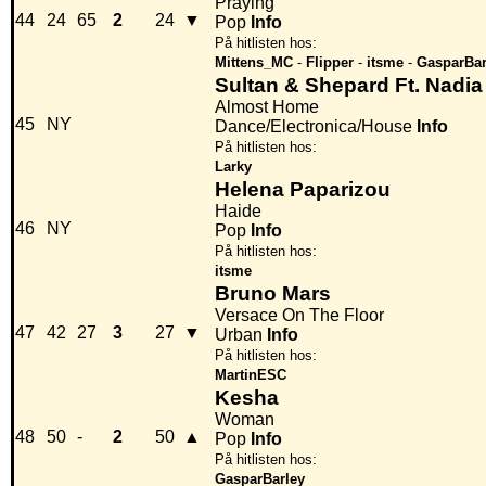
Praying
44
24
65
2
24
▼
Pop
Info
På hitlisten hos:
Mittens_MC
-
Flipper
-
itsme
-
GasparBar
Sultan & Shepard Ft. Nadia 
Almost Home
45
NY
Dance/Electronica/House
Info
På hitlisten hos:
Larky
Helena Paparizou
Haide
46
NY
Pop
Info
På hitlisten hos:
itsme
Bruno Mars
Versace On The Floor
47
42
27
3
27
▼
Urban
Info
På hitlisten hos:
MartinESC
Kesha
Woman
48
50
-
2
50
▲
Pop
Info
På hitlisten hos:
GasparBarley