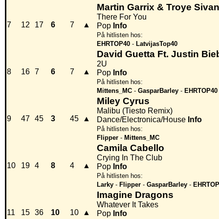
Martin Garrix & Troye Siva
There For You
7
12
17
6
7
▲
Pop
Info
På hitlisten hos:
EHRTOP40
-
LatvijasTop40
David Guetta Ft. Justin Bie
2U
8
16
7
6
7
▲
Pop
Info
På hitlisten hos:
Mittens_MC
-
GasparBarley
-
EHRTOP40
Miley Cyrus
Malibu (Tiesto Remix)
9
47
45
3
45
▲
Dance/Electronica/House
Info
På hitlisten hos:
Flipper
-
Mittens_MC
Camila Cabello
Crying In The Club
10
19
4
8
4
▲
Pop
Info
På hitlisten hos:
Larky
-
Flipper
-
GasparBarley
-
EHRTOP
Imagine Dragons
Whatever It Takes
11
15
36
10
10
▲
Pop
Info