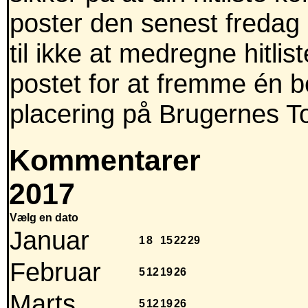
poster den senest fredag 
til ikke at medregne hitli
postet for at fremme én b
placering på Brugernes T
Kommentarer
2017
Vælg en dato
Januar
1
8
15
22
29
Februar
5
12
19
26
Marts
5
12
19
26