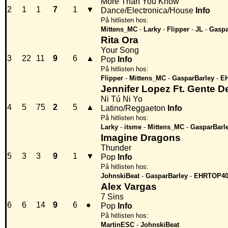
More Than You Know
2
1
1
7
1
▼
Dance/Electronica/House
Info
På hitlisten hos:
Mittens_MC
-
Larky
-
Flipper
-
JL
-
Gaspa
Rita Ora
Your Song
3
22
11
9
6
▲
Pop
Info
På hitlisten hos:
Flipper
-
Mittens_MC
-
GasparBarley
-
E
Jennifer Lopez Ft. Gente D
Ni Tú Ni Yo
4
5
75
2
5
▲
Latino/Reggaeton
Info
På hitlisten hos:
Larky
-
itsme
-
Mittens_MC
-
GasparBarl
Imagine Dragons
Thunder
5
3
3
9
1
▼
Pop
Info
På hitlisten hos:
JohnskiBeat
-
GasparBarley
-
EHRTOP4
Alex Vargas
7 Sins
6
6
14
9
6
●
Pop
Info
På hitlisten hos:
MartinESC
-
JohnskiBeat