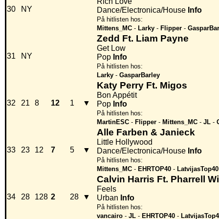
Rich Love
30
NY
Dance/Electronica/House
Info
På hitlisten hos:
Mittens_MC
-
Larky
-
Flipper
-
GasparBar
Zedd Ft. Liam Payne
Get Low
31
NY
Pop
Info
På hitlisten hos:
Larky
-
GasparBarley
Katy Perry Ft. Migos
Bon Appétit
32
21
8
12
1
▼
Pop
Info
På hitlisten hos:
MartinESC
-
Flipper
-
Mittens_MC
-
JL
-
Alle Farben & Janieck
Little Hollywood
33
23
12
7
5
▼
Dance/Electronica/House
Info
På hitlisten hos:
Mittens_MC
-
EHRTOP40
-
LatvijasTop40
Calvin Harris Ft. Pharrell W
Feels
34
28
128
2
28
▼
Urban
Info
På hitlisten hos:
vancairo
-
JL
-
EHRTOP40
-
LatvijasTop