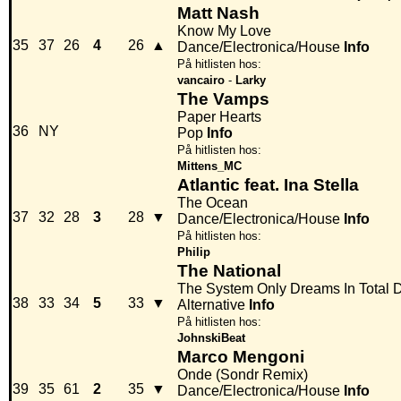
Matt Nash
Know My Love
35
37
26
4
26
▲
Dance/Electronica/House
Info
På hitlisten hos:
vancairo
-
Larky
The Vamps
Paper Hearts
36
NY
Pop
Info
På hitlisten hos:
Mittens_MC
Atlantic feat. Ina Stella
The Ocean
37
32
28
3
28
▼
Dance/Electronica/House
Info
På hitlisten hos:
Philip
The National
The System Only Dreams In Total 
38
33
34
5
33
▼
Alternative
Info
På hitlisten hos:
JohnskiBeat
Marco Mengoni
Onde (Sondr Remix)
39
35
61
2
35
▼
Dance/Electronica/House
Info