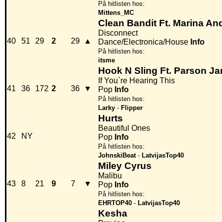
På hitlisten hos:
Mittens_MC
Clean Bandit Ft. Marina A
Disconnect
40
51
29
2
29
▲
Dance/Electronica/House
Info
På hitlisten hos:
itsme
Hook N Sling Ft. Parson J
If You`re Hearing This
41
36
172
2
36
▼
Pop
Info
På hitlisten hos:
Larky
-
Flipper
Hurts
Beautiful Ones
42
NY
Pop
Info
På hitlisten hos:
JohnskiBeat
-
LatvijasTop40
Miley Cyrus
Malibu
43
8
21
9
7
▼
Pop
Info
På hitlisten hos:
EHRTOP40
-
LatvijasTop40
Kesha