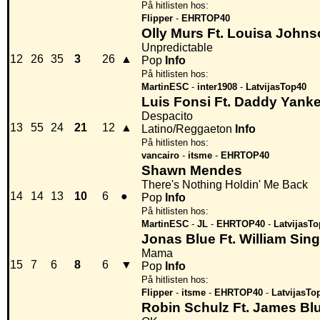
På hitlisten hos:
Flipper
-
EHRTOP40
Olly Murs Ft. Louisa John
Unpredictable
12
26
35
3
26
▲
Pop
Info
På hitlisten hos:
MartinESC
-
inter1908
-
LatvijasTop40
Luis Fonsi Ft. Daddy Yank
Despacito
13
55
24
21
12
▲
Latino/Reggaeton
Info
På hitlisten hos:
vancairo
-
itsme
-
EHRTOP40
Shawn Mendes
There's Nothing Holdin' Me Back
14
14
13
10
6
●
Pop
Info
På hitlisten hos:
MartinESC
-
JL
-
EHRTOP40
-
LatvijasT
Jonas Blue Ft. William Sin
Mama
15
7
6
8
6
▼
Pop
Info
På hitlisten hos:
Flipper
-
itsme
-
EHRTOP40
-
LatvijasTo
Robin Schulz Ft. James Bl