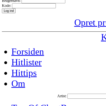
Brugernavn:
Kode:
Opret pr
K
Forsiden
Hitlister
Hittips
Om
Artist: