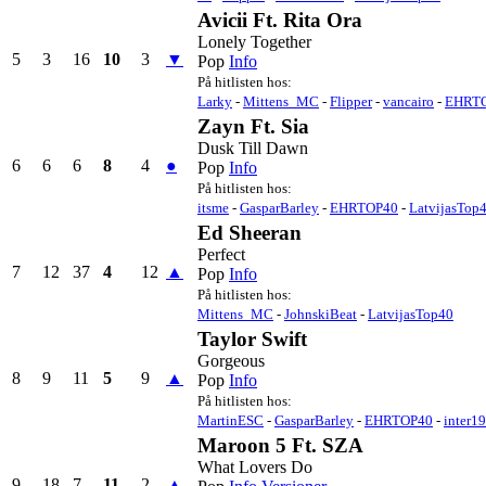
Avicii Ft. Rita Ora
Lonely Together
5
3
16
10
3
▼
Pop
Info
På hitlisten hos:
Larky
-
Mittens_MC
-
Flipper
-
vancairo
-
EHRT
Zayn Ft. Sia
Dusk Till Dawn
6
6
6
8
4
●
Pop
Info
På hitlisten hos:
itsme
-
GasparBarley
-
EHRTOP40
-
LatvijasTop
Ed Sheeran
Perfect
7
12
37
4
12
▲
Pop
Info
På hitlisten hos:
Mittens_MC
-
JohnskiBeat
-
LatvijasTop40
Taylor Swift
Gorgeous
8
9
11
5
9
▲
Pop
Info
På hitlisten hos:
MartinESC
-
GasparBarley
-
EHRTOP40
-
inter1
Maroon 5 Ft. SZA
What Lovers Do
9
18
7
11
2
▲