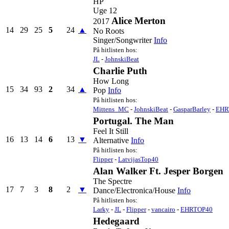
HP
Uge 12
Alice Merton
2017
14
29
25
5
24
▲
No Roots
Singer/Songwriter
Info
På hitlisten hos:
JL
-
JohnskiBeat
Charlie Puth
How Long
15
34
93
2
34
▲
Pop
Info
På hitlisten hos:
Mittens_MC
-
JohnskiBeat
-
GasparBarley
-
EHR
Portugal. The Man
Feel It Still
16
13
14
6
13
▼
Alternative
Info
På hitlisten hos:
Flipper
-
LatvijasTop40
Alan Walker Ft. Jesper Borgen
The Spectre
17
7
3
8
2
▼
Dance/Electronica/House
Info
På hitlisten hos:
Larky
-
JL
-
Flipper
-
vancairo
-
EHRTOP40
Hedegaard