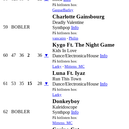
På hitlisten hos:
GasparBarley
Charlotte Gainsbourg
Deadly Valentine
59
BOBLER
Synthpop
Info
På hitlisten hos:
vancairo
-
Philip
Kygo Ft. The Night Game
Kids In Love
60
47
36
2
36
▼
Dance/Electronica/House
Info
På hitlisten hos:
Larky
-
Mittens_MC
Luna Ft. Iyaz
Run This Town
61
53
35
15
28
▼
Dance/Electronica/House
Info
På hitlisten hos:
Larky
Donkeyboy
Kaleidoscope
62
BOBLER
Synthpop
Info
På hitlisten hos:
Mittens_MC