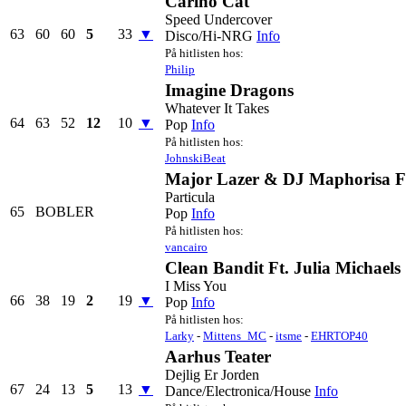
Carino Cat
Speed Undercover
63
60
60
5
33
▼
Disco/Hi-NRG
Info
På hitlisten hos:
Philip
Imagine Dragons
Whatever It Takes
64
63
52
12
10
▼
Pop
Info
På hitlisten hos:
JohnskiBeat
Major Lazer & DJ Maphorisa Ft.
Particula
65
BOBLER
Pop
Info
På hitlisten hos:
vancairo
Clean Bandit Ft. Julia Michaels
I Miss You
66
38
19
2
19
▼
Pop
Info
På hitlisten hos:
Larky
-
Mittens_MC
-
itsme
-
EHRTOP40
Aarhus Teater
Dejlig Er Jorden
67
24
13
5
13
▼
Dance/Electronica/House
Info