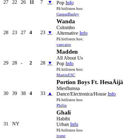
27
22
26
11
7
▼
Pop
Info
På hitlisten hos:
GasparBarley
Wanda
Colombo
28
23
27
4
23
▼
Alternative
Info
På hitlisten hos:
vancairo
Madden
All About Us
29
28
-
2
28
▼
Pop
Info
På hitlisten hos:
MartinESC
Portion Boys Ft. HesaÄijä
Miesflunssa
30
39
38
4
33
▲
Dance/Electronica/House
Info
På hitlisten hos:
Philip
Ghali
Habibi
31
NY
Urban
Info
På hitlisten hos:
itsme