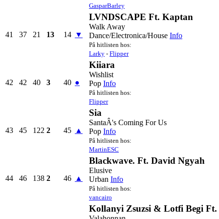
GasparBarley
LVNDSCAPE Ft. Kaptan
Walk Away
41
37
21
13
14
▼
Dance/Electronica/House
Info
På hitlisten hos:
Larky
-
Flipper
Kiiara
Wishlist
42
42
40
3
40
●
Pop
Info
På hitlisten hos:
Flipper
Sia
SantaÂ's Coming For Us
43
45
122
2
45
▲
Pop
Info
På hitlisten hos:
MartinESC
Blackwave. Ft. David Ngyah
Elusive
44
46
138
2
46
▲
Urban
Info
På hitlisten hos:
vancairo
Kollanyi Zsuzsi & Lotfi Begi Ft
Valahonnan