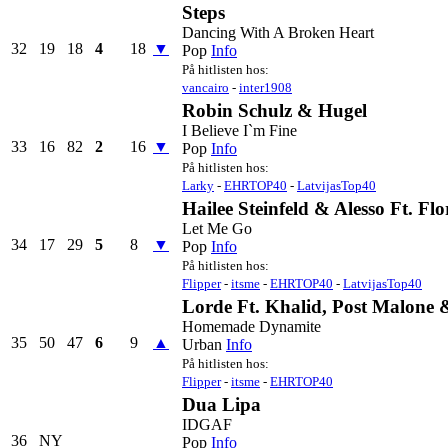
Steps
Dancing With A Broken Heart
32
19
18
4
18
▼
Pop
Info
På hitlisten hos:
vancairo
-
inter1908
Robin Schulz & Hugel
I Believe I`m Fine
33
16
82
2
16
▼
Pop
Info
På hitlisten hos:
Larky
-
EHRTOP40
-
LatvijasTop40
Hailee Steinfeld & Alesso Ft. F
Let Me Go
34
17
29
5
8
▼
Pop
Info
På hitlisten hos:
Flipper
-
itsme
-
EHRTOP40
-
LatvijasTop40
Lorde Ft. Khalid, Post Malone
Homemade Dynamite
35
50
47
6
9
▲
Urban
Info
På hitlisten hos:
Flipper
-
itsme
-
EHRTOP40
Dua Lipa
IDGAF
36
NY
Pop
Info