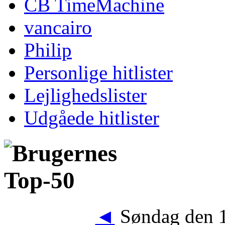
CB TimeMachine
vancairo
Philip
Personlige hitlister
Lejlighedslister
Udgåede hitlister
◄
Søndag den 