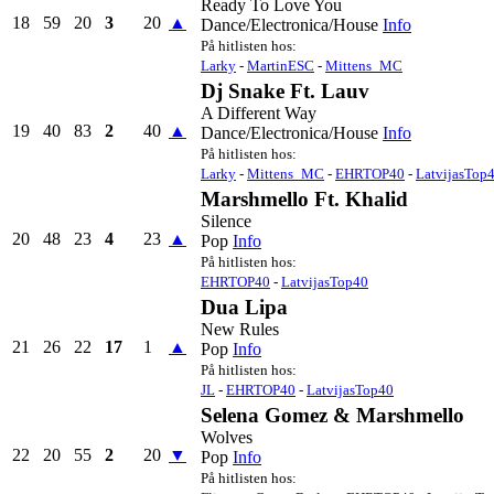
Ready To Love You
18
59
20
3
20
▲
Dance/Electronica/House
Info
På hitlisten hos:
Larky
-
MartinESC
-
Mittens_MC
Dj Snake Ft. Lauv
A Different Way
19
40
83
2
40
▲
Dance/Electronica/House
Info
På hitlisten hos:
Larky
-
Mittens_MC
-
EHRTOP40
-
LatvijasTop
Marshmello Ft. Khalid
Silence
20
48
23
4
23
▲
Pop
Info
På hitlisten hos:
EHRTOP40
-
LatvijasTop40
Dua Lipa
New Rules
21
26
22
17
1
▲
Pop
Info
På hitlisten hos:
JL
-
EHRTOP40
-
LatvijasTop40
Selena Gomez & Marshmello
Wolves
22
20
55
2
20
▼
Pop
Info
På hitlisten hos: