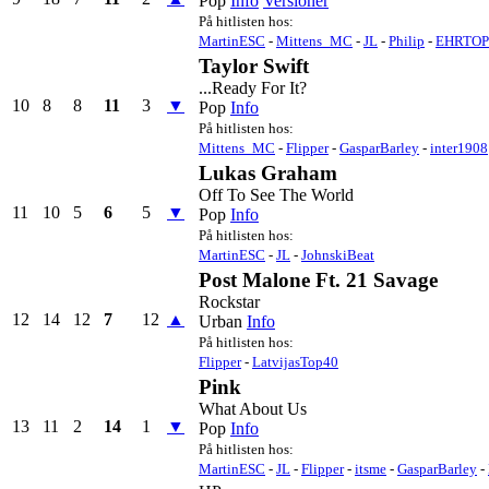
Pop
Info
Versioner
På hitlisten hos:
MartinESC
-
Mittens_MC
-
JL
-
Philip
-
EHRTOP
Taylor Swift
...Ready For It?
10
8
8
11
3
▼
Pop
Info
På hitlisten hos:
Mittens_MC
-
Flipper
-
GasparBarley
-
inter1908
Lukas Graham
Off To See The World
11
10
5
6
5
▼
Pop
Info
På hitlisten hos:
MartinESC
-
JL
-
JohnskiBeat
Post Malone Ft. 21 Savage
Rockstar
12
14
12
7
12
▲
Urban
Info
På hitlisten hos:
Flipper
-
LatvijasTop40
Pink
What About Us
13
11
2
14
1
▼
Pop
Info
På hitlisten hos:
MartinESC
-
JL
-
Flipper
-
itsme
-
GasparBarley
-