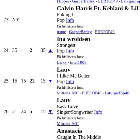
Flipper
-
GasparBarley
-
EHRTOP40
-
LatvijasTo
Calvin Harris Ft. Kehlani & Lil
Faking It
23
NY
Pop
Info
På hitlisten hos:
itsme
-
GasparBarley
-
EHRTOP40
Ina wroldsen
Strongest
24
35
-
2
35
▲
Pop
Info
På hitlisten hos:
Larky
-
inter1908
Lauv
I Like Me Better
25
15
15
22
15
▼
Pop
Info
På hitlisten hos:
Mittens_MC
-
EHRTOP40
-
LatvijasTop40
Lauv
Easy Love
26
21
24
5
15
▼
Singer/Songwriter
Info
På hitlisten hos:
Mittens_MC
Anastacia
Caught In The Middle