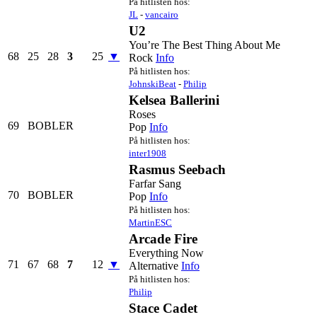
På hitlisten hos:
JL
-
vancairo
U2
You’re The Best Thing About Me
68
25
28
3
25
▼
Rock
Info
På hitlisten hos:
JohnskiBeat
-
Philip
Kelsea Ballerini
Roses
69
BOBLER
Pop
Info
På hitlisten hos:
inter1908
Rasmus Seebach
Farfar Sang
70
BOBLER
Pop
Info
På hitlisten hos:
MartinESC
Arcade Fire
Everything Now
71
67
68
7
12
▼
Alternative
Info
På hitlisten hos:
Philip
Stace Cadet