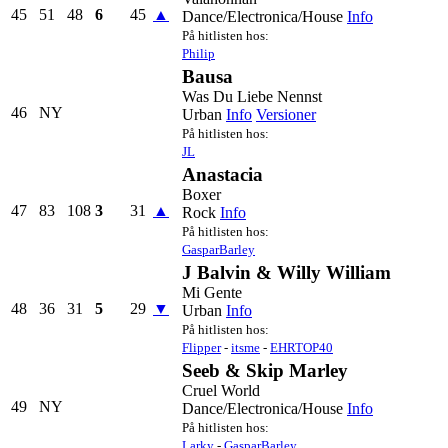
45
51
48
6
45
▲
Dance/Electronica/House
Info
På hitlisten hos:
Philip
Bausa
Was Du Liebe Nennst
46
NY
Urban
Info
Versioner
På hitlisten hos:
JL
Anastacia
Boxer
47
83
108
3
31
▲
Rock
Info
På hitlisten hos:
GasparBarley
J Balvin & Willy William
Mi Gente
48
36
31
5
29
▼
Urban
Info
På hitlisten hos:
Flipper
-
itsme
-
EHRTOP40
Seeb & Skip Marley
Cruel World
49
NY
Dance/Electronica/House
Info
På hitlisten hos:
Larky
-
GasparBarley