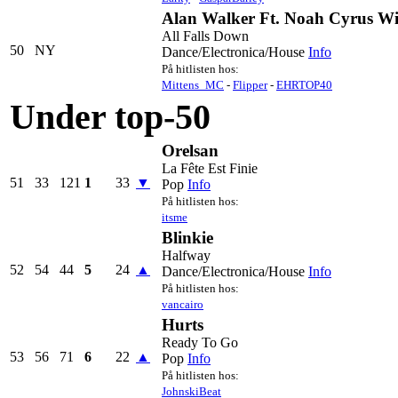
Alan Walker Ft. Noah Cyrus Wi
All Falls Down
50
NY
Dance/Electronica/House
Info
På hitlisten hos:
Mittens_MC
-
Flipper
-
EHRTOP40
Under top-50
Orelsan
La Fête Est Finie
51
33
121
1
33
▼
Pop
Info
På hitlisten hos:
itsme
Blinkie
Halfway
52
54
44
5
24
▲
Dance/Electronica/House
Info
På hitlisten hos:
vancairo
Hurts
Ready To Go
53
56
71
6
22
▲
Pop
Info
På hitlisten hos:
JohnskiBeat