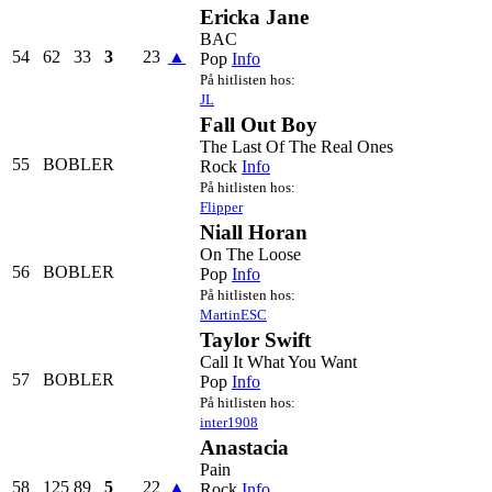
Ericka Jane
BAC
54
62
33
3
23
▲
Pop
Info
På hitlisten hos:
JL
Fall Out Boy
The Last Of The Real Ones
55
BOBLER
Rock
Info
På hitlisten hos:
Flipper
Niall Horan
On The Loose
56
BOBLER
Pop
Info
På hitlisten hos:
MartinESC
Taylor Swift
Call It What You Want
57
BOBLER
Pop
Info
På hitlisten hos:
inter1908
Anastacia
Pain
58
125
89
5
22
▲
Rock
Info