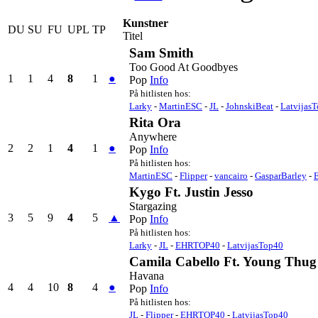
Kunstner
DU
SU
FU
UPL
TP
Titel
Sam Smith
Too Good At Goodbyes
1
1
4
8
1
●
Pop
Info
På hitlisten hos:
Larky
-
MartinESC
-
JL
-
JohnskiBeat
-
Latvijas
Rita Ora
Anywhere
2
2
1
4
1
●
Pop
Info
På hitlisten hos:
MartinESC
-
Flipper
-
vancairo
-
GasparBarley
-
Kygo Ft. Justin Jesso
Stargazing
3
5
9
4
5
▲
Pop
Info
På hitlisten hos:
Larky
-
JL
-
EHRTOP40
-
LatvijasTop40
Camila Cabello Ft. Young Thug
Havana
4
4
10
8
4
●
Pop
Info
På hitlisten hos:
JL
-
Flipper
-
EHRTOP40
-
LatvijasTop40