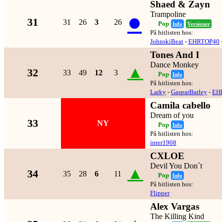
Shaed & Zayn
●
Trampoline
31
31
26
3
26
Pop
Info
Versioner
På hitlisten hos:
JohnskiBeat
-
EHRTOP40
Tones And I
Dance Monkey
▲
32
33
49
12
3
Pop
Info
På hitlisten hos:
Larky
-
GasparBarley
-
EH
Camila cabello
Dream of you
33
NY
Pop
Info
På hitlisten hos:
inter1908
CXLOE
Devil You Don`t
▲
34
35
28
6
11
Pop
Info
På hitlisten hos:
Flipper
Alex Vargas
The Killing Kind