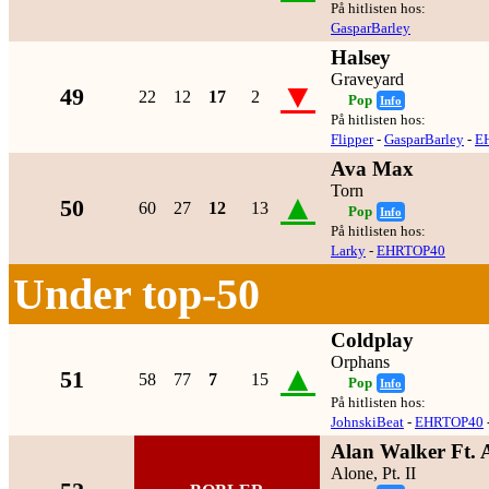
På hitlisten hos:
GasparBarley
Halsey
Graveyard
▼
49
22
12
17
2
Pop
Info
På hitlisten hos:
Flipper
-
GasparBarley
-
E
Ava Max
Torn
▲
50
60
27
12
13
Pop
Info
På hitlisten hos:
Larky
-
EHRTOP40
Under top-50
Coldplay
Orphans
▲
51
58
77
7
15
Pop
Info
På hitlisten hos:
JohnskiBeat
-
EHRTOP40
Alan Walker Ft.
Alone, Pt. II