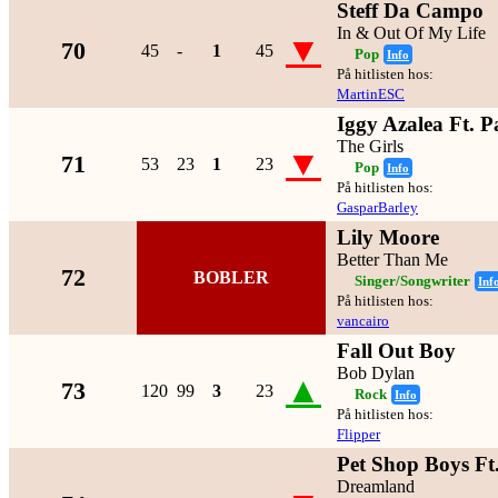
Steff Da Campo
In & Out Of My Life
▼
70
45
-
1
45
Pop
Info
På hitlisten hos:
MartinESC
Iggy Azalea Ft. P
The Girls
▼
71
53
23
1
23
Pop
Info
På hitlisten hos:
GasparBarley
Lily Moore
Better Than Me
72
BOBLER
Singer/Songwriter
Inf
På hitlisten hos:
vancairo
Fall Out Boy
Bob Dylan
▲
73
120
99
3
23
Rock
Info
På hitlisten hos:
Flipper
Pet Shop Boys Ft
Dreamland