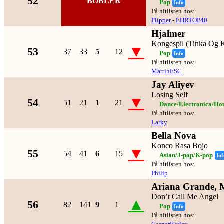
52
BOBLER
Pop
Info
På hitlisten hos:
Flipper
-
EHRTOP40
Hjalmer
Kongespil (Tinka Og K
▼
53
37
33
5
12
Pop
Info
På hitlisten hos:
MartinESC
Jay Aliyev
Losing Self
▼
54
51
21
1
21
Dance/Electronica/Ho
På hitlisten hos:
Larky
Bella Nova
Konco Rasa Bojo
▼
55
54
41
6
15
Asian/J-pop/K-pop
Inf
På hitlisten hos:
Philip
Ariana Grande, 
Don’t Call Me Angel
▲
56
82
141
9
1
Pop
Info
På hitlisten hos: