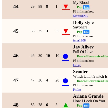
My Blood
▼
44
29
88
8
1
Pop
Info
På hitlisten hos:
MartinESC
Dolly style
Sayonara
▼
45
38
35
3
35
Pop
Info
På hitlisten hos:
inter1908
Jay Aliyev
●
Full Of Love
46
46
30
10
10
Dance/Electronica/Ho
På hitlisten hos:
Larky
Scooter
●
Which Light Switch I
47
47
36
4
20
Dance/Electronica/Ho
På hitlisten hos:
Philip
Ariana Grande
How I Look On You
▲
48
63
38
6
3
Pop
Info