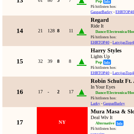
▲
13
61
80
5
7
Pop
Info
På hitlisten hos:
GasparBarley
-
EHRTOP4
Regard
Ride It
▲
14
21
128
8
11
Dance/Electronica/Ho
På hitlisten hos:
EHRTOP40
-
LatvijasTop
Harry Styles
Lights Up
▲
15
32
39
8
8
Pop
Info
På hitlisten hos:
EHRTOP40
-
LatvijasTop
Robin Schulz Ft. 
In Your Eyes
▲
16
17
-
2
17
Dance/Electronica/Ho
På hitlisten hos:
Larky
-
GasparBarley
Mura Masa & Sl
Deal Wiv It
17
NY
Alternative
Info
På hitlisten hos:
vancairo