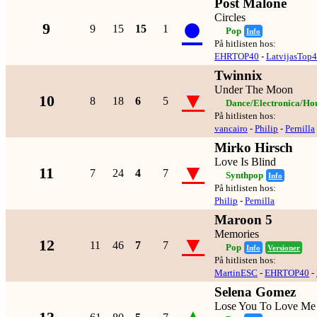
Post Malone
●
Circles
9
9
15
15
1
Pop
Info
På hitlisten hos:
EHRTOP40
-
LatvijasTop
Twinnix
Under The Moon
▼
10
8
18
6
5
Dance/Electronica/Ho
På hitlisten hos:
vancairo
-
Philip
-
Pernilla
Mirko Hirsch
Love Is Blind
▼
11
7
24
4
7
Synthpop
Info
På hitlisten hos:
Philip
-
Pernilla
Maroon 5
Memories
▼
12
11
46
7
7
Pop
Info
Versioner
På hitlisten hos:
MartinESC
-
EHRTOP40
-
Selena Gomez
Lose You To Love Me