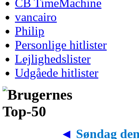
CB TimeMachine
vancairo
Philip
Personlige hitlister
Lejlighedslister
Udgåede hitlister
◄
Søndag den