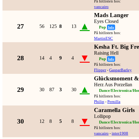
På hitlisten hos:
vancairo
Mads Langer
Eyes Closed
▲
27
56
125
8
13
Pop
Info
På hitlisten hos:
MartinESC
Kesha Ft. Big Fre
Raising Hell
▼
28
14
4
9
4
Pop
Info
På hitlisten hos:
Flipper
-
GasparBarley
Glücksmoment & 
Herz Aus Porzellan
▲
29
30
87
3
30
Dance/Electronica/Ho
På hitlisten hos:
Philip
-
Pernilla
Caramella Girls
Lollipop
▼
30
12
8
5
8
Dance/Electronica/Ho
På hitlisten hos:
vancairo
-
inter1908