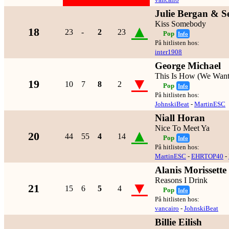
Julie Bergan & S
Kiss Somebody
▲
18
23
-
2
23
Pop
Info
På hitlisten hos:
inter1908
George Michael
This Is How (We Want
▼
19
10
7
8
2
Pop
Info
På hitlisten hos:
JohnskiBeat
-
MartinESC
Niall Horan
Nice To Meet Ya
▲
20
44
55
4
14
Pop
Info
På hitlisten hos:
MartinESC
-
EHRTOP40
-
Alanis Morissette
Reasons I Drink
▼
21
15
6
5
4
Pop
Info
På hitlisten hos:
vancairo
-
JohnskiBeat
Billie Eilish