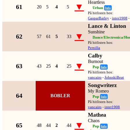
Heartless
▼
61
20
5
4
5
Urban
Info
På hitlisten hos:
GasparBarley
-
inter1908
Lance & Linton
Sunshine
▼
62
57
61
5
33
Dance/Electronica/Ho
På hitlisten hos:
Pernilla
Calby
Burnout
▼
63
43
25
4
25
Pop
Info
På hitlisten hos:
vancairo
-
JohnskiBeat
Songwriterz
My Romeo
64
BOBLER
Pop
Info
På hitlisten hos:
vancairo
-
inter1908
Mathea
Chaos
▼
65
48
44
2
44
Pop
Info