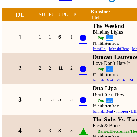
Kunstner
DU
SU
FU
UPL
TP
Titel
The Weeknd
●
Blinding Lights
1
1
1
6
1
Pop
Info
På hitlisten hos:
Pernilla
-
JohnskiBeat
-
Ma
Duncan Laurenc
●
Love Don`t Hate It
2
2
2
11
2
Pop
Info
På hitlisten hos:
JohnskiBeat
-
MartinESC
Dua Lipa
●
Don't Start Now
3
3
13
5
3
Pop
Info
På hitlisten hos:
JohnskiBeat
-
Flipper
-
EH
The Subs Vs. Tsa
Flesh & Bones
▲
4
6
3
3
3
Dance/Electronica/Ho
På hitlisten hos: