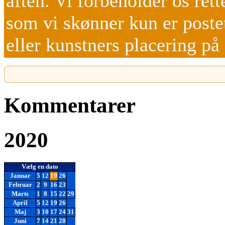
aften. Vi forbeholder os rett
som vi skønner kun er poste
eller kunstners placering p
Kommentarer
2020
Vælg en dato
Januar
5
12
19
26
Februar
2
9
16
23
Marts
1
8
15
22
29
April
5
12
19
26
Maj
3
10
17
24
31
Juni
7
14
21
28