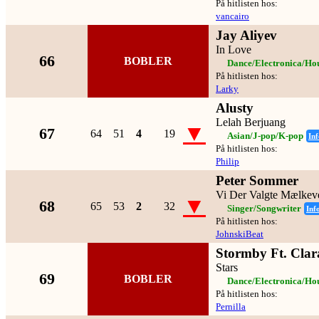
På hitlisten hos:
vancairo
Jay Aliyev
In Love
66
BOBLER
Dance/Electronica/Ho
På hitlisten hos:
Larky
Alusty
Lelah Berjuang
▼
67
64
51
4
19
Asian/J-pop/K-pop
Inf
På hitlisten hos:
Philip
Peter Sommer
Vi Der Valgte Mælkev
▼
68
65
53
2
32
Singer/Songwriter
Inf
På hitlisten hos:
JohnskiBeat
Stormby Ft. Cla
Stars
69
BOBLER
Dance/Electronica/Ho
På hitlisten hos:
Pernilla