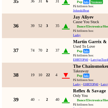
▲
35
36
31
6
31
Pop
Info
Versioner
På hitlisten hos:
JohnskiBeat
Jay Aliyev
Cause You Stuck
▲
36
39
52
3
35
Dance/Electronica/Ho
På hitlisten hos:
Larky
Martin Garrix &
Used To Love
▲
37
74
70
2
37
Pop
Info
På hitlisten hos:
EHRTOP40
-
LatvijasTop
The Chainsmokers
Takeaway
▼
38
19
10
22
4
Pop
Info
På hitlisten hos:
Larky
-
EHRTOP40
-
Latv
Reflex & Savage
Only You
▲
39
40
-
2
40
Dance/Electronica/Ho
På hitlisten hos: