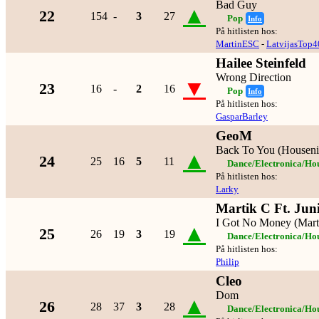
Bad Guy
▲
22
154
-
3
27
Pop
Info
På hitlisten hos:
MartinESC
-
LatvijasTop4
Hailee Steinfeld
Wrong Direction
▼
23
16
-
2
16
Pop
Info
På hitlisten hos:
GasparBarley
GeoM
Back To You (Housen
▲
24
25
16
5
11
Dance/Electronica/Ho
På hitlisten hos:
Larky
Martik C Ft. Jun
I Got No Money (Mar
▲
25
26
19
3
19
Dance/Electronica/Ho
På hitlisten hos:
Philip
Cleo
Dom
▲
26
28
37
3
28
Dance/Electronica/Ho