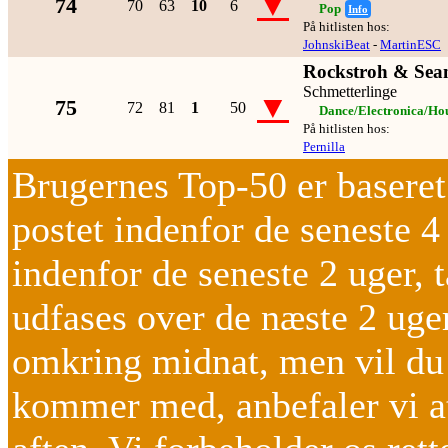
▼
74
70
63
10
6
Pop
Info
På hitlisten hos:
JohnskiBeat
-
MartinESC
Rockstroh & Sea
Schmetterlinge
▼
75
72
81
1
50
Dance/Electronica/Ho
På hitlisten hos:
Pernilla
Brugernes Top-50 er baseret 
postet indenfor de seneste 4
indenfor de seneste 2 uger, t
udfases over de næste 2 uger
omkring midnat, men vil du v
kommer med, anbefaler vi at