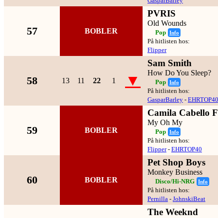
GasparBarley
PVRIS
Old Wounds
57
BOBLER
Pop
Info
På hitlisten hos:
Flipper
Sam Smith
How Do You Sleep?
▼
58
13
11
22
1
Pop
Info
På hitlisten hos:
GasparBarley
-
EHRTOP4
Camila Cabello 
My Oh My
59
BOBLER
Pop
Info
På hitlisten hos:
Flipper
-
EHRTOP40
Pet Shop Boys
Monkey Business
60
BOBLER
Disco/Hi-NRG
Info
På hitlisten hos:
Pernilla
-
JohnskiBeat
The Weeknd