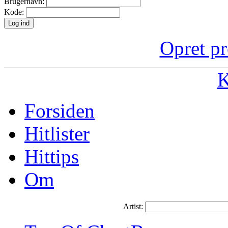
Brugernavn:
Kode:
Opret pr
K
Forsiden
Hitlister
Hittips
Om
Artist: