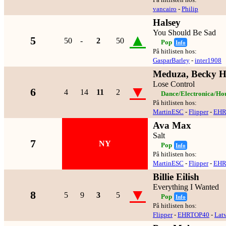
vancairo
-
Philip
Halsey
You Should Be Sad
▲
5
50
-
2
50
Pop
Info
På hitlisten hos:
GasparBarley
-
inter1908
Meduza, Becky H
Lose Control
▼
6
4
14
11
2
Dance/Electronica/Ho
På hitlisten hos:
MartinESC
-
Flipper
-
EHR
Ava Max
Salt
7
NY
Pop
Info
På hitlisten hos:
MartinESC
-
Flipper
-
EHR
Billie Eilish
Everything I Wanted
▼
8
5
9
3
5
Pop
Info
På hitlisten hos:
Flipper
-
EHRTOP40
-
Lat