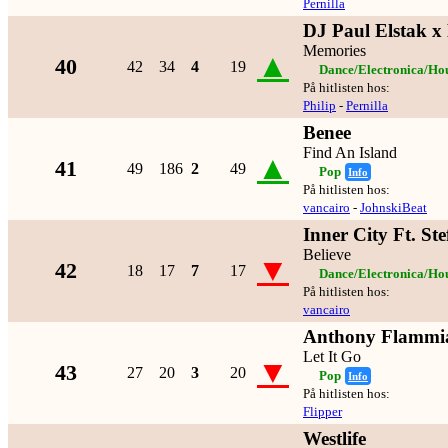
Pernilla
DJ Paul Elstak x
Memories
▲
40
42
34
4
19
Dance/Electronica/Ho
På hitlisten hos:
Philip
-
Pernilla
Benee
Find An Island
▲
41
49
186
2
49
Pop
Info
På hitlisten hos:
vancairo
-
JohnskiBeat
Inner City Ft. Ste
Believe
▼
42
18
17
7
17
Dance/Electronica/Ho
På hitlisten hos:
vancairo
Anthony Flammi
Let It Go
▼
43
27
20
3
20
Pop
Info
På hitlisten hos:
Flipper
Westlife