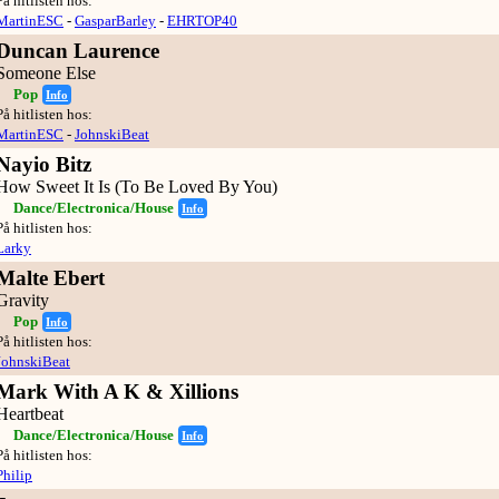
På hitlisten hos:
MartinESC
-
GasparBarley
-
EHRTOP40
Duncan Laurence
Someone Else
Pop
Info
På hitlisten hos:
MartinESC
-
JohnskiBeat
Nayio Bitz
How Sweet It Is (To Be Loved By You)
Dance/Electronica/House
Info
På hitlisten hos:
Larky
Malte Ebert
Gravity
Pop
Info
På hitlisten hos:
JohnskiBeat
Mark With A K & Xillions
Heartbeat
Dance/Electronica/House
Info
På hitlisten hos:
Philip