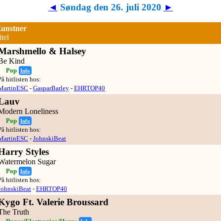
◄
Søndag den 26. juli 2020
►
unstner
itel
Marshmello & Halsey
Be Kind
Pop
Info
På hitlisten hos:
MartinESC
-
GasparBarley
-
EHRTOP40
Lauv
Modern Loneliness
Pop
Info
På hitlisten hos:
MartinESC
-
JohnskiBeat
Harry Styles
Watermelon Sugar
Pop
Info
På hitlisten hos:
JohnskiBeat
-
EHRTOP40
Kygo Ft. Valerie Broussard
The Truth