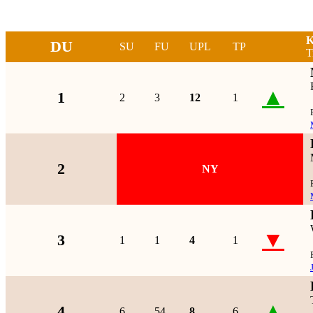
K
DU
SU
FU
UPL
TP
T
▲
1
2
3
12
1
2
NY
▼
3
1
1
4
1
▲
4
6
54
8
6