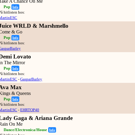
Take A Chance On Me
Pop
Info
På hitlisten hos:
MartinESC
Juice WRLD & Marshmello
Come & Go
Pop
Info
På hitlisten hos:
GasparBarley
Demi Lovato
In The Mirror
Pop
Info
På hitlisten hos:
MartinESC
-
GasparBarley
Ava Max
Kings & Queens
Pop
Info
På hitlisten hos:
MartinESC
-
EHRTOP40
Lady Gaga & Ariana Grande
Rain On Me
Dance/Electronica/House
Info