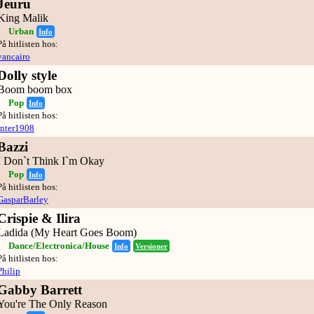
Jeuru
King Malik
Urban
Info
På hitlisten hos:
vancairo
Dolly style
Boom boom box
Pop
Info
På hitlisten hos:
inter1908
Bazzi
I Don`t Think I`m Okay
Pop
Info
På hitlisten hos:
GasparBarley
Crispie & Ilira
Ladida (My Heart Goes Boom)
Dance/Electronica/House
Info
Versioner
På hitlisten hos:
Philip
Gabby Barrett
You're The Only Reason