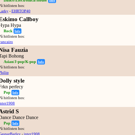
Dance/Electronica/House
Info
På hitlisten hos:
Larky
-
EHRTOP40
Eskimo Callboy
Hypa Hypa
Rock
Info
På hitlisten hos:
vancairo
Nisa Fauzia
Tapi Bohong
Asian/J-pop/K-pop
Info
På hitlisten hos:
Philip
Dolly style
Frkn perfecy
Pop
Info
På hitlisten hos:
inter1908
Astrid S
Dance Dance Dance
Pop
Info
På hitlisten hos:
GasparBarley
-
inter1908