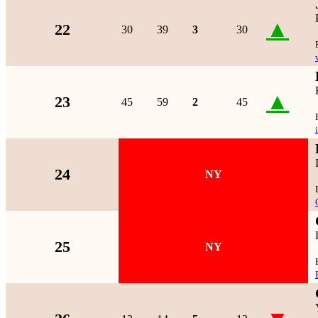
▲
22
30
39
3
30
▲
23
45
59
2
45
24
NY
25
NY