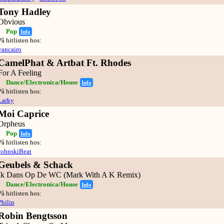
Tony Hadley
Obvious
Pop
Info
På hitlisten hos:
vancairo
CamelPhat & Artbat Ft. Rhodes
For A Feeling
Dance/Electronica/House
Info
På hitlisten hos:
Larky
Moi Caprice
Orpheus
Pop
Info
På hitlisten hos:
JohnskiBeat
Geubels & Schack
Ik Dans Op De WC (Mark With A K Remix)
Dance/Electronica/House
Info
På hitlisten hos:
Philip
Robin Bengtsson