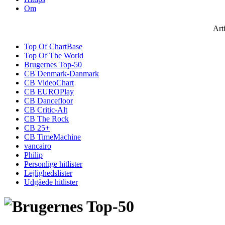
Om
Art
Top Of ChartBase
Top Of The World
Brugernes Top-50
CB Denmark-Danmark
CB VideoChart
CB EUROPlay
CB Dancefloor
CB Critic-Alt
CB The Rock
CB 25+
CB TimeMachine
vancairo
Philip
Personlige hitlister
Lejlighedslister
Udgåede hitlister