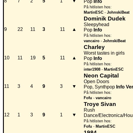
8
7
2
5
1
▼
Pop
Info
På hitlisten hos:
MartinESC
-
JohnskiBeat
Dominik Dudek
Sleepyhead
9
22
11
3
11
▲
Pop
Info
På hitlisten hos:
vancairo
-
JohnskiBeat
Charley
Worst tastes in girls
10
11
19
5
11
▲
Pop
Info
På hitlisten hos:
inter1908
-
MartinESC
Neon Capital
Open Doors
11
3
4
9
3
▼
Pop, Synthpop
Info
Ve
På hitlisten hos:
Fofu
-
vancairo
Troye Sivan
Rush
12
1
3
9
1
▼
Dance/Electronica/Hou
På hitlisten hos:
Fofu
-
MartinESC
1984