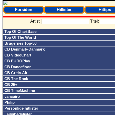
Forsiden
Hitlister
Hittips
Artist:
Titel:
Top Of ChartBase
Top Of The World
Brugernes Top-50
CB Denmark-Danmark
CB VideoChart
CB EUROPlay
CB Dancefloor
CB Critic-Alt
CB The Rock
CB 25+
CB TimeMachine
vancairo
Philip
Personlige hitlister
Lejlighedslister