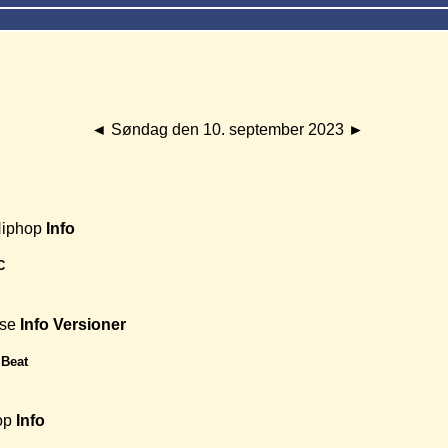
◄
Søndag den 10. september 2023
►
Hiphop
Info
C
use
Info
Versioner
iBeat
op
Info