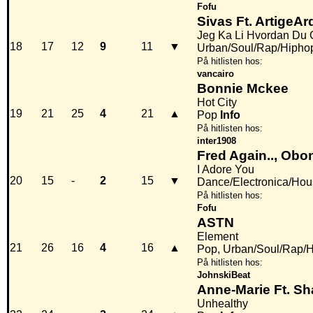
Fofu
Sivas Ft. ArtigeArd
Jeg Ka Li Hvordan Du 
18
17
12
9
11
▼
Urban/Soul/Rap/Hipho
På hitlisten hos:
vancairo
Bonnie Mckee
Hot City
19
21
25
4
21
▲
Pop
Info
På hitlisten hos:
inter1908
Fred Again.., Obo
I Adore You
20
15
-
2
15
▼
Dance/Electronica/House
På hitlisten hos:
Fofu
ASTN
Element
21
26
16
4
16
▲
Pop, Urban/Soul/Rap/
På hitlisten hos:
JohnskiBeat
Anne-Marie Ft. Sh
Unhealthy