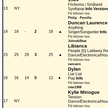
Flickorna i Småland
13
NY
Synthpop
Info
Version
På hitlisten hos:
Philip
-
Pernilla
Duncan Laurence
Anything
14
18
-
2
18
▲
Singer/Songwriter
Info
På hitlisten hos:
JohnskiBeat
Libianca
People (Dj Labbeey Re
15
25
29
3
25
▲
Dance/Electronica/Hous
På hitlisten hos:
vancairo
Dylan
Liar Liat
16
16
14
5
12
●
Pop
Info
På hitlisten hos:
inter1908
Kylie Minogue
Tension
17
NY
Dance/Electronica/Ho
På hitlisten hos: