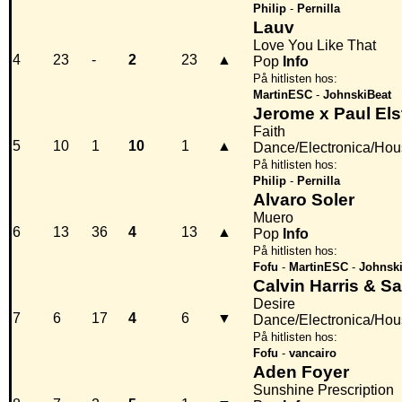
Philip
-
Pernilla
Lauv
Love You Like That
4
23
-
2
23
▲
Pop
Info
På hitlisten hos:
MartinESC
-
JohnskiBeat
Jerome x Paul Els
Faith
5
10
1
10
1
▲
Dance/Electronica/Ho
På hitlisten hos:
Philip
-
Pernilla
Alvaro Soler
Muero
6
13
36
4
13
▲
Pop
Info
På hitlisten hos:
Fofu
-
MartinESC
-
Johnsk
Calvin Harris & S
Desire
7
6
17
4
6
▼
Dance/Electronica/Ho
På hitlisten hos:
Fofu
-
vancairo
Aden Foyer
Sunshine Prescription