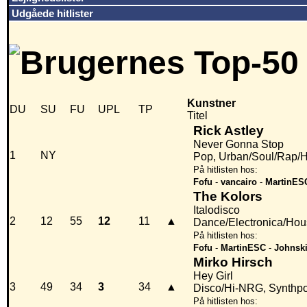
Udgåede hitlister
Kunstner
DU
SU
FU
UPL
TP
Titel
Rick Astley
Never Gonna Stop
1
NY
Pop, Urban/Soul/Rap/
På hitlisten hos:
Fofu
-
vancairo
-
MartinES
The Kolors
Italodisco
2
12
55
12
11
▲
Dance/Electronica/Ho
På hitlisten hos:
Fofu
-
MartinESC
-
Johnsk
Mirko Hirsch
Hey Girl
3
49
34
3
34
▲
Disco/Hi-NRG, Synthp
På hitlisten hos: