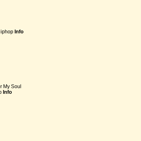
Hiphop
Info
or My Soul
p
Info