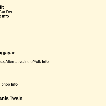
it
Gør Det.
p
Info
ngjayar
, Alternative/Indie/Folk
Info
Hiphop
Info
ania Twain