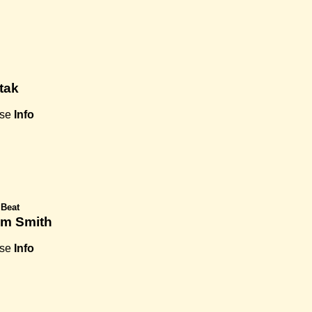
tak
use
Info
iBeat
am Smith
use
Info