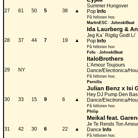
Summer Hungover
27
61
50
5
38
▲
Pop
Info
På hitlisten hos:
MartinESC
-
JohnskiBeat
Ida Laurberg & A
Jeg Ka` Rigtig Godt Li`
28
37
44
7
19
▲
Pop
Info
På hitlisten hos:
Fofu
-
JohnskiBeat
ItaloBrothers
L’Amour Toujours
29
NY
Dance/Electronica/Ho
På hitlisten hos:
Pernilla
Julian Benz x Isi 
Hey DJ Pump Den Bas
30
33
15
9
6
▲
Dance/Electronica/Hou
På hitlisten hos:
Philip
Meikal feat. Gare
Je Te Rends Ton Amou
31
42
30
6
22
▲
Dance
Info
På hitlisten hos: