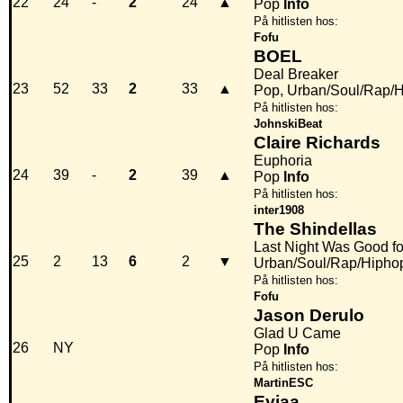
22
24
-
2
24
▲
Pop
Info
På hitlisten hos:
Fofu
BOEL
Deal Breaker
23
52
33
2
33
▲
Pop, Urban/Soul/Rap/
På hitlisten hos:
JohnskiBeat
Claire Richards
Euphoria
24
39
-
2
39
▲
Pop
Info
På hitlisten hos:
inter1908
The Shindellas
Last Night Was Good f
25
2
13
6
2
▼
Urban/Soul/Rap/Hipho
På hitlisten hos:
Fofu
Jason Derulo
Glad U Came
26
NY
Pop
Info
På hitlisten hos:
MartinESC
Eyjaa