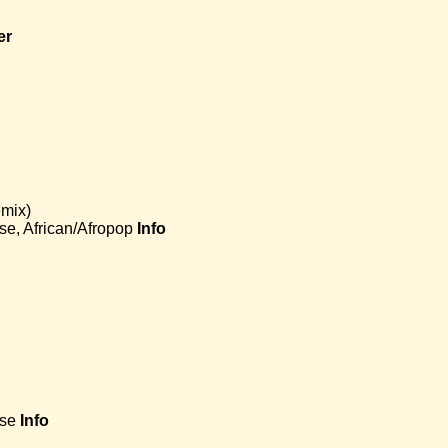
er
mix)
e, African/Afropop
Info
use
Info