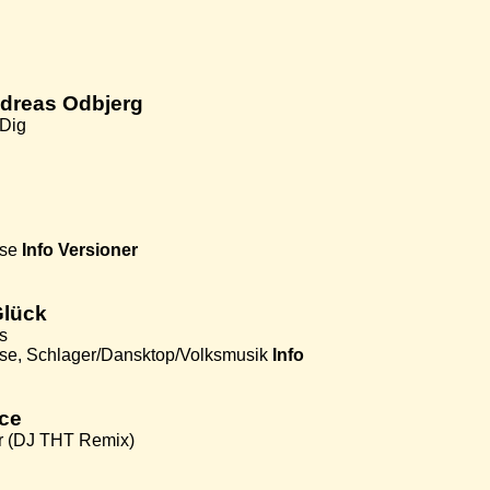
ndreas Odbjerg
 Dig
use
Info
Versioner
Glück
s
se, Schlager/Dansktop/Volksmusik
Info
nce
r (DJ THT Remix)