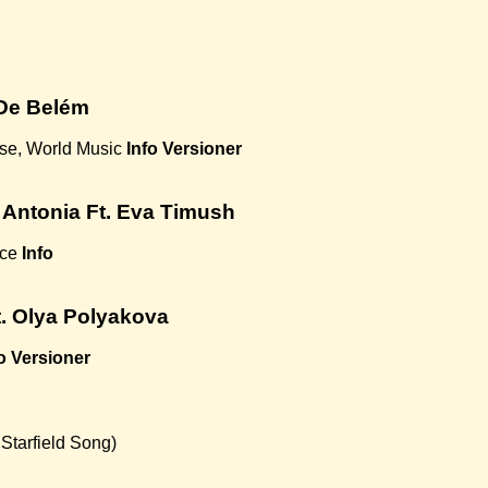
 De Belém
se, World Music
Info
Versioner
 Antonia Ft. Eva Timush
nce
Info
. Olya Polyakova
o
Versioner
Starfield Song)