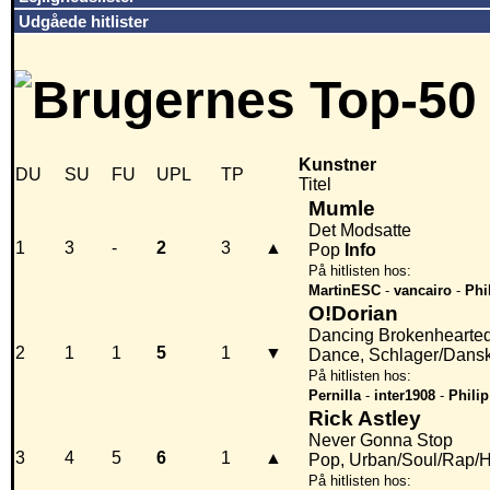
Udgåede hitlister
Kunstner
DU
SU
FU
UPL
TP
Titel
Mumle
Det Modsatte
1
3
-
2
3
▲
Pop
Info
På hitlisten hos:
MartinESC
-
vancairo
-
Phi
O!Dorian
Dancing Brokenhearte
2
1
1
5
1
▼
Dance, Schlager/Dansk
På hitlisten hos:
Pernilla
-
inter1908
-
Philip
Rick Astley
Never Gonna Stop
3
4
5
6
1
▲
Pop, Urban/Soul/Rap/
På hitlisten hos: