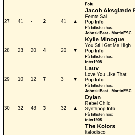
Fofu
Jacob Aksglæde F
Femte Sal
27
41
-
2
41
▲
Pop
Info
På hitlisten hos:
JohnskiBeat
-
MartinESC
Kylie Minogue
You Still Get Me High
28
23
20
4
20
▼
Pop
Info
På hitlisten hos:
inter1908
Lauv
Love You Like That
29
10
12
7
3
▼
Pop
Info
På hitlisten hos:
JohnskiBeat
-
MartinESC
Dylan
Rebel Child
30
32
48
3
32
▲
Synthpop
Info
På hitlisten hos:
inter1908
The Kolors
Italodisco