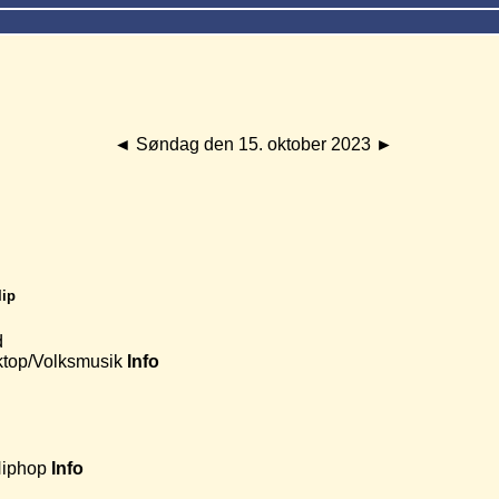
◄
Søndag den 15. oktober 2023
►
lip
d
top/Volksmusik
Info
Hiphop
Info