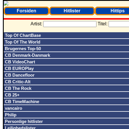
Forsiden
Hitlister
Hittips
Artist:
Titel:
Top Of ChartBase
Top Of The World
Brugernes Top-50
CB Denmark-Danmark
CB VideoChart
CB EUROPlay
CB Dancefloor
CB Critic-Alt
CB The Rock
CB 25+
CB TimeMachine
vancairo
Philip
Personlige hitlister
Lejlighedslister