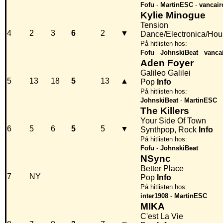
Fofu
-
MartinESC
-
vancair
Kylie Minogue
Tension
4
2
3
6
2
▼
Dance/Electronica/Ho
På hitlisten hos:
Fofu
-
JohnskiBeat
-
vanca
Aden Foyer
Galileo Galilei
5
13
18
5
13
▲
Pop
Info
På hitlisten hos:
JohnskiBeat
-
MartinESC
The Killers
Your Side Of Town
6
5
6
5
5
▼
Synthpop, Rock
Info
På hitlisten hos:
Fofu
-
JohnskiBeat
NSync
Better Place
7
NY
Pop
Info
På hitlisten hos:
inter1908
-
MartinESC
MIKA
C'est La Vie