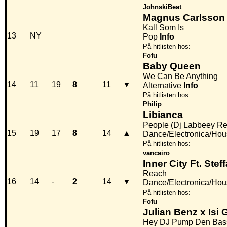
JohnskiBeat
Magnus Carlsson 
Kall Som Is
13
NY
Pop
Info
På hitlisten hos:
Fofu
Baby Queen
We Can Be Anything
14
11
19
8
11
▼
Alternative
Info
På hitlisten hos:
Philip
Libianca
People (Dj Labbeey Re
15
19
17
8
14
▲
Dance/Electronica/Hous
På hitlisten hos:
vancairo
Inner City Ft. Stef
Reach
16
14
-
2
14
▼
Dance/Electronica/Ho
På hitlisten hos:
Fofu
Julian Benz x Isi 
Hey DJ Pump Den Bas