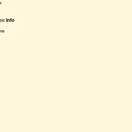
o
use
Info
iro