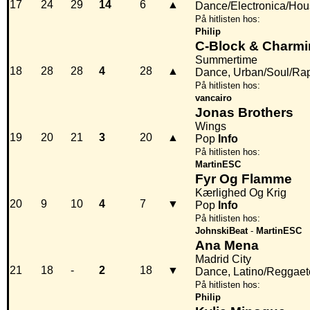
17
24
29
14
6
▲
Dance/Electronica/Hou
På hitlisten hos:
Philip
C-Block & Charmi
Summertime
18
28
28
4
28
▲
Dance, Urban/Soul/Ra
På hitlisten hos:
vancairo
Jonas Brothers
Wings
19
20
21
3
20
▲
Pop
Info
På hitlisten hos:
MartinESC
Fyr Og Flamme
Kærlighed Og Krig
20
9
10
4
7
▼
Pop
Info
På hitlisten hos:
JohnskiBeat
-
MartinESC
Ana Mena
Madrid City
21
18
-
2
18
▼
Dance, Latino/Reggae
På hitlisten hos:
Philip