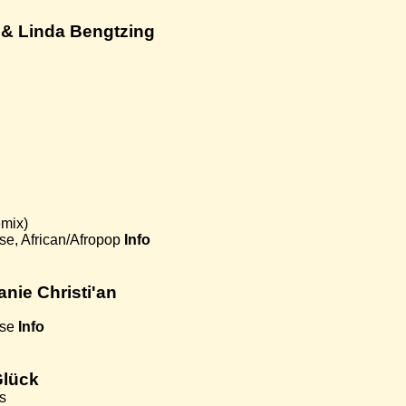
& Linda Bengtzing
mix)
e, African/Afropop
Info
fanie Christi'an
use
Info
Glück
s