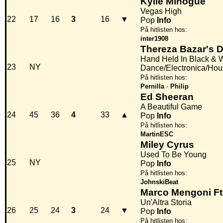
Kylie Minogue
Vegas High
22
17
16
3
16
▼
Pop
Info
På hitlisten hos:
inter1908
Thereza Bazar's D
Hand Held In Black & 
23
NY
Dance/Electronica/Hou
På hitlisten hos:
Pernilla
-
Philip
Ed Sheeran
A Beautiful Game
24
45
36
4
33
▲
Pop
Info
På hitlisten hos:
MartinESC
Miley Cyrus
Used To Be Young
25
NY
Pop
Info
På hitlisten hos:
JohnskiBeat
Marco Mengoni Ft
Un'Altra Storia
26
25
24
3
24
▼
Pop
Info
På hitlisten hos: