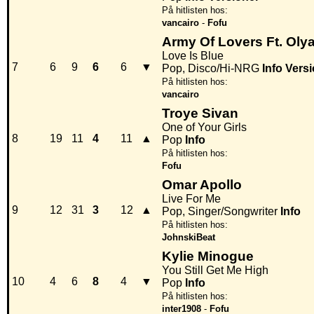
På hitlisten hos:
vancairo
-
Fofu
Army Of Lovers Ft. Oly
Love Is Blue
7
6
9
6
6
▼
Pop, Disco/Hi-NRG
Info
Versi
På hitlisten hos:
vancairo
Troye Sivan
One of Your Girls
8
19
11
4
11
▲
Pop
Info
På hitlisten hos:
Fofu
Omar Apollo
Live For Me
9
12
31
3
12
▲
Pop, Singer/Songwriter
Info
På hitlisten hos:
JohnskiBeat
Kylie Minogue
You Still Get Me High
10
4
6
8
4
▼
Pop
Info
På hitlisten hos:
inter1908
-
Fofu