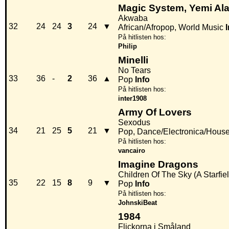
Magic System, Yemi A
Akwaba
32
24
24
3
24
▼
African/Afropop, World Music
På hitlisten hos:
Philip
Minelli
No Tears
33
36
-
2
36
▲
Pop
Info
På hitlisten hos:
inter1908
Army Of Lovers
Sexodus
34
21
25
5
21
▼
Pop, Dance/Electronica/Hous
På hitlisten hos:
vancairo
Imagine Dragons
Children Of The Sky (A Starfie
35
22
15
8
9
▼
Pop
Info
På hitlisten hos:
JohnskiBeat
1984
Flickorna i Småland