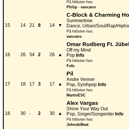
På hitlisten hos:
Philip
-
vancairo
C-Block & Charming Ho
Summertime
15
14
21
8
14
▼
Dance, Urban/Soul/Rap/Hiph
På hitlisten hos:
vancairo
Omar Rudberg Ft. Jübe
Off my Mind
16
26
54
2
26
▲
Pop
Info
På hitlisten hos:
Fofu
Pil
Andre Venner
17
18
17
3
17
▲
Pop, Synthpop
Info
På hitlisten hos:
MartinESC
Alex Vargas
Shine Your Way Out
18
30
-
2
30
▲
Pop, Singer/Songwriter
Info
På hitlisten hos:
JohnskiBeat