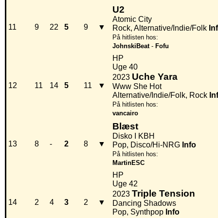
U2
Atomic City
11
9
22
5
9
▼
Rock, Alternative/Indie/Folk
In
På hitlisten hos:
JohnskiBeat
-
Fofu
HP
Uge 40
Uche Yara
2023
12
11
14
5
11
▼
Www She Hot
Alternative/Indie/Folk, Rock
In
På hitlisten hos:
vancairo
Blæst
Disko I KBH
13
8
-
2
8
▼
Pop, Disco/Hi-NRG
Info
På hitlisten hos:
MartinESC
HP
Uge 42
Triple Tension
2023
14
2
4
3
2
▼
Dancing Shadows
Pop, Synthpop
Info