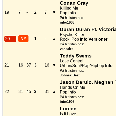
Conan Gray
Killing Me
19
7
-
2
7
▼
Pop
Info
På hitlisten hos:
inter1908
Duran Duran Ft. Victori
Psycho Killer
20
NY
1
-
▲
Rock, Pop
Info
Versioner
På hitlisten hos:
vancairo
Teddy Swims
Lose Control
21
16
37
3
16
▼
Urban/Soul/Rap/Hiphop
Info
På hitlisten hos:
JohnskiBeat
Jason Derulo. Meghan 
Hands On Me
22
31
45
3
31
▲
Pop
Info
På hitlisten hos:
inter1908
Loreen
Is It Love