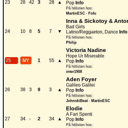
23
28
42
3
28
▲
Pop
Info
På hitlisten hos:
MartinESC
-
Fofu
Inna & Sickotoy & Anto
Bad Girls
24
10
8
5
7
▼
Latino/Reggaeton, Dance
Info
På hitlisten hos:
Philip
Victoria Nadine
Hope Ur Miserable
25
NY
1
55
▲
Pop
Info
På hitlisten hos:
inter1908
Aden Foyer
Galileo Galilei
26
38
3
9
3
▲
Pop
Info
På hitlisten hos:
JohnskiBeat
-
MartinESC
Elodie
A Fari Spenti
27
34
-
2
34
▲
Pop
Info
På hitlisten hos: