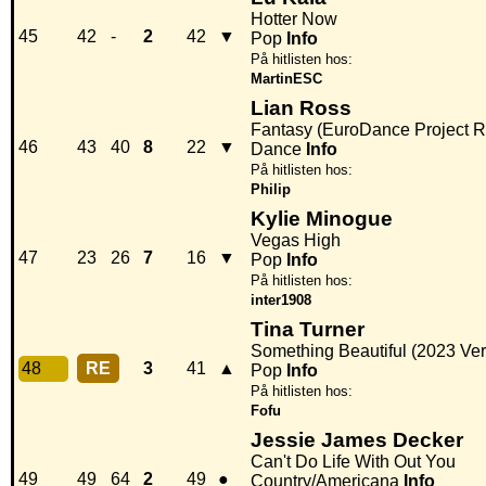
Hotter Now
45
42
-
2
42
▼
Pop
Info
På hitlisten hos:
MartinESC
Lian Ross
Fantasy (EuroDance Project 
46
43
40
8
22
▼
Dance
Info
På hitlisten hos:
Philip
Kylie Minogue
Vegas High
47
23
26
7
16
▼
Pop
Info
På hitlisten hos:
inter1908
Tina Turner
Something Beautiful (2023 Ver
48
RE
3
41
▲
Pop
Info
På hitlisten hos:
Fofu
Jessie James Decker
Can't Do Life With Out You
49
49
64
2
49
●
Country/Americana
Info