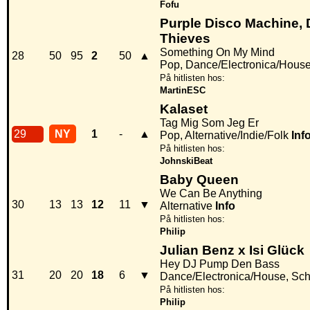
Fofu
Purple Disco Machine,
Thieves
Something On My Mind
28
50
95
2
50
▲
Pop, Dance/Electronica/Hous
På hitlisten hos:
MartinESC
Kalaset
Tag Mig Som Jeg Er
29
NY
1
-
▲
Pop, Alternative/Indie/Folk
Inf
På hitlisten hos:
JohnskiBeat
Baby Queen
We Can Be Anything
30
13
13
12
11
▼
Alternative
Info
På hitlisten hos:
Philip
Julian Benz x Isi Glück
Hey DJ Pump Den Bass
31
20
20
18
6
▼
Dance/Electronica/House, Sc
På hitlisten hos:
Philip