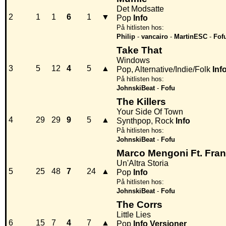
Det Modsatte
2
1
1
6
1
▼
Pop
Info
På hitlisten hos:
Philip
-
vancairo
-
MartinESC
-
Fof
Take That
Windows
3
5
12
4
5
▲
Pop, Alternative/Indie/Folk
Inf
På hitlisten hos:
JohnskiBeat
-
Fofu
The Killers
Your Side Of Town
4
29
29
9
5
▲
Synthpop, Rock
Info
På hitlisten hos:
JohnskiBeat
-
Fofu
Marco Mengoni Ft. Fra
Un'Altra Storia
5
25
48
7
24
▲
Pop
Info
På hitlisten hos:
JohnskiBeat
-
Fofu
The Corrs
Little Lies
6
15
7
4
7
▲
Pop
Info
Versioner