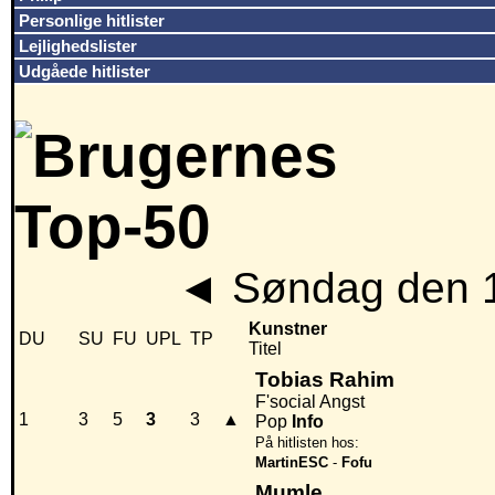
Personlige hitlister
Lejlighedslister
Udgåede hitlister
◄
Søndag den 
Kunstner
DU
SU
FU
UPL
TP
Titel
Tobias Rahim
F'social Angst
1
3
5
3
3
▲
Pop
Info
På hitlisten hos:
MartinESC
-
Fofu
Mumle