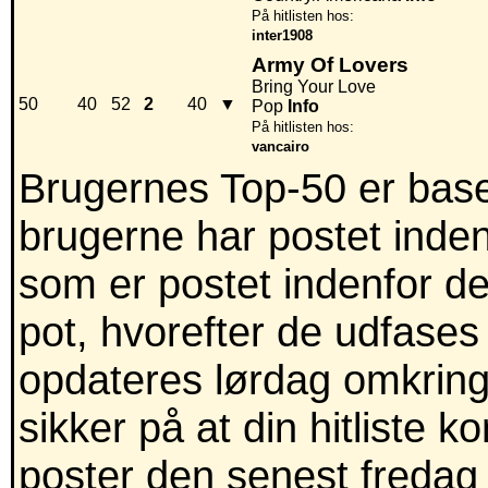
På hitlisten hos:
inter1908
Army Of Lovers
Bring Your Love
50
40
52
2
40
▼
Pop
Info
På hitlisten hos:
vancairo
Brugernes Top-50 er baser
brugerne har postet inden
som er postet indenfor de
pot, hvorefter de udfases
opdateres lørdag omkring
sikker på at din hitliste 
poster den senest fredag 