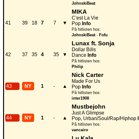
JohnskiBeat
MIKA
C'est La Vie
41
39
18
7
7
▼
Pop
Info
På hitlisten hos:
JohnskiBeat
-
Fofu
Lunax ft. Sonja
Dollar Bills
42
37
35
4
35
▼
Dance
Info
På hitlisten hos:
Philip
Nick Carter
Made For Us
43
NY
1
-
▲
Pop
Info
På hitlisten hos:
inter1908
Mustbejohn
Just A Glimpse
44
NY
1
-
▲
Pop, Urban/Soul/Rap/Hiphop
På hitlisten hos:
vancairo
Lu Kala