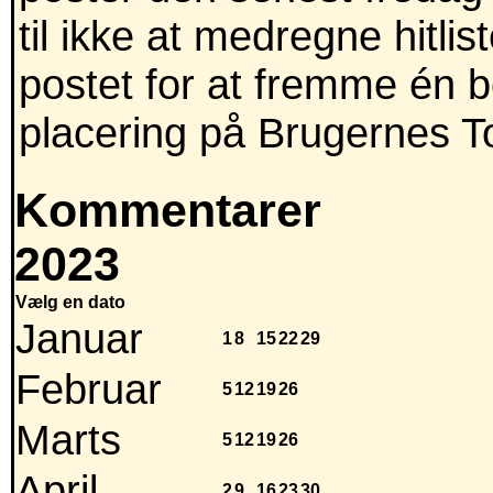
til ikke at medregne hitli
postet for at fremme én 
placering på Brugernes T
Kommentarer
2023
Vælg en dato
Januar
1
8
15
22
29
Februar
5
12
19
26
Marts
5
12
19
26
April
2
9
16
23
30