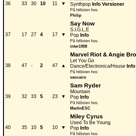
36
33
30
10
11
▼
Synthpop
Info
Versioner
På hitlisten hos:
Philip
Say Now
S.I.G.L.E
37
17
27
4
17
▼
Pop
Info
På hitlisten hos:
inter1908
Marvel Riot & Angie Br
Let You Go
38
47
-
2
47
▲
Dance/Electronica/House
Info
På hitlisten hos:
vancairo
Sam Ryder
Mountain
39
32
33
5
23
▼
Pop
Info
På hitlisten hos:
MartinESC
Miley Cyrus
Used To Be Young
40
35
10
5
10
▼
Pop
Info
På hitlisten hos: