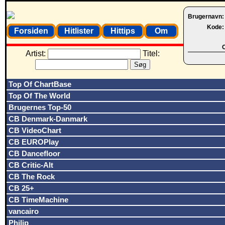
Brugernavn
Kode
Forsiden
Hitlister
Hittips
Om
O
Artist:
Titel:
Top Of ChartBase
Top Of The World
Brugernes Top-50
CB Denmark-Danmark
CB VideoChart
CB EUROPlay
CB Dancefloor
CB Critic-Alt
CB The Rock
CB 25+
CB TimeMachine
vancairo
Philip