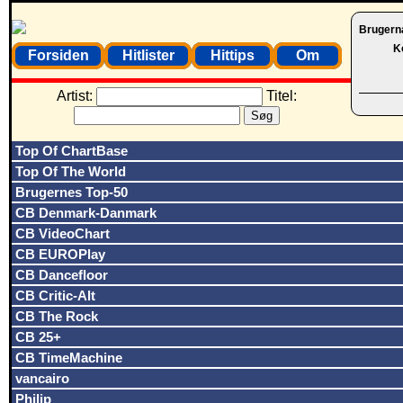
Brugern
K
Forsiden
Hitlister
Hittips
Om
Artist:
Titel:
Top Of ChartBase
Top Of The World
Brugernes Top-50
CB Denmark-Danmark
CB VideoChart
CB EUROPlay
CB Dancefloor
CB Critic-Alt
CB The Rock
CB 25+
CB TimeMachine
vancairo
Philip