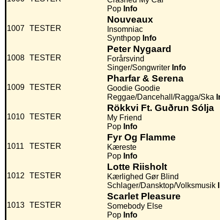
Pop
Info
Nouveaux
1007
TESTER
Insomniac
Synthpop
Info
Peter Nygaard
1008
TESTER
Forårsvind
Singer/Songwriter
Info
Pharfar & Serena
1009
TESTER
Goodie Goodie
Reggae/Dancehall/Ragga/Ska
I
Rökkvi Ft. Guðrun Sólja
1010
TESTER
My Friend
Pop
Info
Fyr Og Flamme
1011
TESTER
Kæreste
Pop
Info
Lotte Riisholt
1012
TESTER
Kærlighed Gør Blind
Schlager/Dansktop/Volksmusik
Scarlet Pleasure
1013
TESTER
Somebody Else
Pop
Info