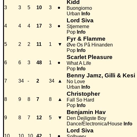
Kidd
3
3
5
10
3
●
Buongiorno
Urban
Info
Lord Siva
4
4
4
17
3
●
Stjernerne
Pop
Info
Fyr & Flamme
5
2
2
11
1
▼
Øve Os På Hinanden
Pop
Info
Scarlet Pleasure
6
6
3
48
1
●
What A Life
Pop
Info
Benny Jamz, Gilli & Kesi 
7
34
-
2
34
▲
No Love
Urban
Info
Christopher
8
9
8
7
8
▲
Fall So Hard
Pop
Info
Benjamin Hav
9
8
7
12
5
▼
Den Dejligste Boy
Dance/Electronica/House
Info
Lord Siva
10
10
10
42
1
●
Solhverv