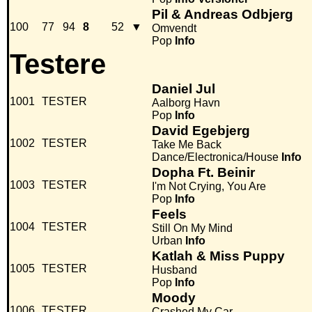
Pil & Andreas Odbjerg
100
77
94
8
52
▼
Omvendt
Pop
Info
Testere
Daniel Jul
1001
TESTER
Aalborg Havn
Pop
Info
David Egebjerg
1002
TESTER
Take Me Back
Dance/Electronica/House
Info
Dopha Ft. Beinir
1003
TESTER
I'm Not Crying, You Are
Pop
Info
Feels
1004
TESTER
Still On My Mind
Urban
Info
Katlah & Miss Puppy
1005
TESTER
Husband
Pop
Info
Moody
1006
TESTER
Crashed My Car