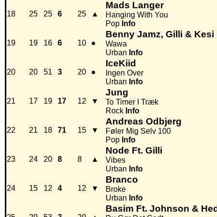
Mads Langer
18
25
25
6
25
▲
Hanging With You
Pop
Info
Benny Jamz, Gilli & Kesi 
19
19
16
6
10
●
Wawa
Urban
Info
IceKiid
20
20
51
3
20
●
Ingen Over
Urban
Info
Jung
21
17
19
17
12
▼
To Timer I Træk
Rock
Info
Andreas Odbjerg
22
21
18
71
15
▼
Føler Mig Selv 100
Pop
Info
Node Ft. Gilli
23
24
20
8
8
▲
Vibes
Urban
Info
Branco
24
15
12
4
12
▼
Broke
Urban
Info
Basim Ft. Johnson & He