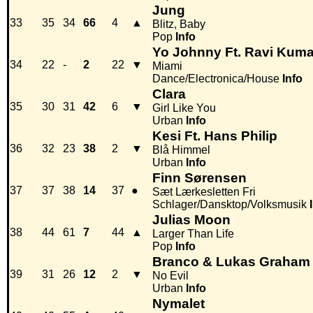
Jung
33
35
34
66
4
▲
Blitz, Baby
Pop
Info
Yo Johnny Ft. Ravi Kum
34
22
-
2
22
▼
Miami
Dance/Electronica/House
Info
Clara
35
30
31
42
6
▼
Girl Like You
Urban
Info
Kesi Ft. Hans Philip
36
32
23
38
2
▼
Blå Himmel
Urban
Info
Finn Sørensen
37
37
38
14
37
●
Sæt Lærkesletten Fri
Schlager/Dansktop/Volksmusik
Julias Moon
38
44
61
7
44
▲
Larger Than Life
Pop
Info
Branco & Lukas Graham
39
31
26
12
2
▼
No Evil
Urban
Info
Nymalet