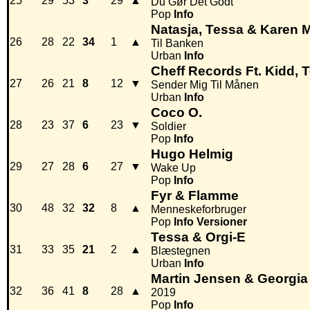
25
29
53
3
29
▲
Du Gør Det Godt
Pop
Info
Natasja, Tessa & Karen
26
28
22
34
1
▲
Til Banken
Urban
Info
Cheff Records Ft. Kidd,
27
26
21
8
12
▼
Sender Mig Til Månen
Urban
Info
Coco O.
28
23
37
6
23
▼
Soldier
Pop
Info
Hugo Helmig
29
27
28
6
27
▼
Wake Up
Pop
Info
Fyr & Flamme
30
48
32
32
8
▲
Menneskeforbruger
Pop
Info
Versioner
Tessa & Orgi-E
31
33
35
21
2
▲
Blæstegnen
Urban
Info
Martin Jensen & Georgia
32
36
41
8
28
▲
2019
Pop
Info