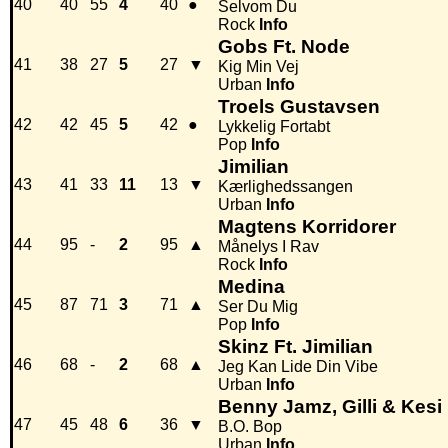
40
40
55
4
40
●
Selvom Du
Rock
Info
Gobs Ft. Node
41
38
27
5
27
▼
Kig Min Vej
Urban
Info
Troels Gustavsen
42
42
45
5
42
●
Lykkelig Fortabt
Pop
Info
Jimilian
43
41
33
11
13
▼
Kærlighedssangen
Urban
Info
Magtens Korridorer
44
95
-
2
95
▲
Månelys I Rav
Rock
Info
Medina
45
87
71
3
71
▲
Ser Du Mig
Pop
Info
Skinz Ft. Jimilian
46
68
-
2
68
▲
Jeg Kan Lide Din Vibe
Urban
Info
Benny Jamz, Gilli & Kesi 
47
45
48
6
36
▼
B.O. Bop
Urban
Info