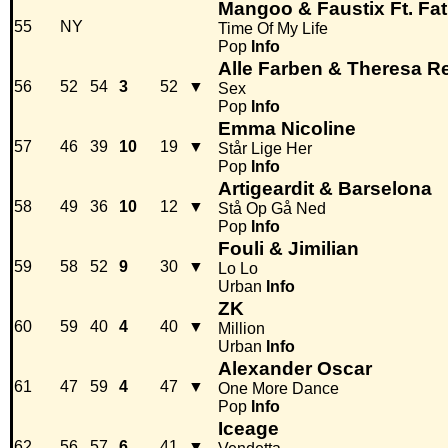
Mangoo & Faustix Ft. Fat
55
NY
Time Of My Life
Pop
Info
Alle Farben & Theresa R
56
52
54
3
52
▼
Sex
Pop
Info
Emma Nicoline
57
46
39
10
19
▼
Står Lige Her
Pop
Info
Artigeardit & Barselona
58
49
36
10
12
▼
Stå Op Gå Ned
Pop
Info
Fouli & Jimilian
59
58
52
9
30
▼
Lo Lo
Urban
Info
ZK
60
59
40
4
40
▼
Million
Urban
Info
Alexander Oscar
61
47
59
4
47
▼
One More Dance
Pop
Info
Iceage
62
56
57
6
41
▼