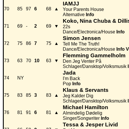
IAMJJ
70
85
97
6
68
▲
Your Parents House
Alternative
Info
Koko, Nina Chuba & Dilli
71
69
-
2
69
▼
22s
Dance/Electronica/House
Info
Simon Jensen
72
75
86
7
75
▲
Tell Me The Truth!
Dance/Electronica/House
Info
V
Flemming Gammelholm
73
63
70
10
63
▼
Den Jeg Venter På
Schlager/Dansktop/Volksmusik
Jada
74
NY
I'm Back
Pop
Info
Klaus & Servants
75
83
85
3
83
▲
Jeg Kalder Dig
Schlager/Dansktop/Volksmusik
Michael Hamilton
76
81
91
6
81
▲
Almindelig Dødelig
Singer/Songwriter
Info
Tessa & Jesper Livid