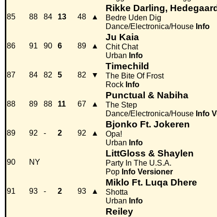
Rikke Darling, Hedegaard
85
88
84
13
48
▲
Bedre Uden Dig
Dance/Electronica/House
Info
Ju Kaia
86
91
90
6
89
▲
Chit Chat
Urban
Info
Timechild
87
84
82
5
82
▼
The Bite Of Frost
Rock
Info
Punctual & Nabiha
88
89
88
11
67
▲
The Step
Dance/Electronica/House
Info
V
Bjonko Ft. Jokeren
89
92
-
2
92
▲
Opa!
Urban
Info
LittGloss & Shaylen
90
NY
Party In The U.S.A.
Pop
Info
Versioner
Miklo Ft. Luqa Dhere
91
93
-
2
93
▲
Shotta
Urban
Info
Reiley