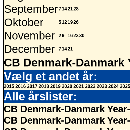
September
7
14
21
28
Oktober
5
12
19
26
November
2
9
16
23
30
December
7
14
21
CB Denmark-Danmark Y
Vælg et andet år:
2015
2016
2017
2018
2019
2020
2021
2022
2023
2024
202
Alle årslister:
CB Denmark-Danmark Year-
CB Denmark-Danmark Year-