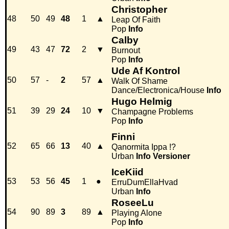
Christopher
48
50
49
48
1
▲
Leap Of Faith
Pop
Info
Calby
49
43
47
72
2
▼
Burnout
Pop
Info
Ude Af Kontrol
50
57
-
2
57
▲
Walk Of Shame
Dance/Electronica/House
Info
Hugo Helmig
51
39
29
24
10
▼
Champagne Problems
Pop
Info
Finni
52
65
66
13
40
▲
Qanormita Ippa !?
Urban
Info
Versioner
IceKiid
53
53
56
45
1
●
ErruDumEllaHvad
Urban
Info
RoseeLu
54
90
89
3
89
▲
Playing Alone
Pop
Info