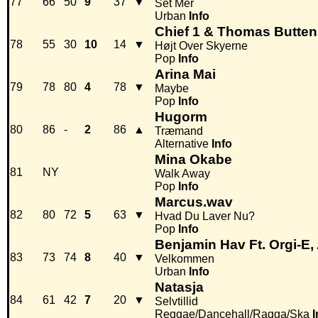
77
66
50
9
37
▼
Set Mer
Urban
Info
Chief 1 & Thomas Butte
78
55
30
10
14
▼
Højt Over Skyerne
Pop
Info
Arina Mai
79
78
80
4
78
▼
Maybe
Pop
Info
Hugorm
80
86
-
2
86
▲
Træmand
Alternative
Info
Mina Okabe
81
NY
Walk Away
Pop
Info
Marcus.wav
82
80
72
5
63
▼
Hvad Du Laver Nu?
Pop
Info
Benjamin Hav Ft. Orgi-E, 
83
73
74
8
40
▼
Velkommen
Urban
Info
Natasja
84
61
42
7
20
▼
Selvtillid
Reggae/Dancehall/Ragga/Ska
I