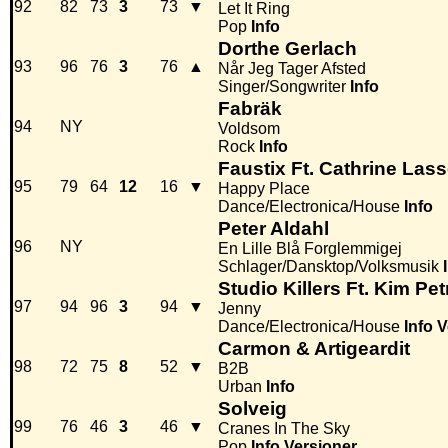
92
82
73
3
73
▼
Let It Ring
Pop
Info
Dorthe Gerlach
93
96
76
3
76
▲
Når Jeg Tager Afsted
Singer/Songwriter
Info
Fabräk
94
NY
Voldsom
Rock
Info
Faustix Ft. Cathrine Las
95
79
64
12
16
▼
Happy Place
Dance/Electronica/House
Info
Peter Aldahl
96
NY
En Lille Blå Forglemmigej
Schlager/Dansktop/Volksmusik
Studio Killers Ft. Kim Pet
97
94
96
3
94
▼
Jenny
Dance/Electronica/House
Info
V
Carmon & Artigeardit
98
72
75
8
52
▼
B2B
Urban
Info
Solveig
99
76
46
3
46
▼
Cranes In The Sky
Pop
Info
Versioner