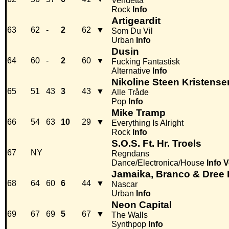
Vendetta
Rock
Info
Artigeardit
63
62
-
2
62
▼
Som Du Vil
Urban
Info
Dusin
64
60
-
2
60
▼
Fucking Fantastisk
Alternative
Info
Nikoline Steen Kristense
65
51
43
3
43
▼
Alle Tråde
Pop
Info
Mike Tramp
66
54
63
10
29
▼
Everything Is Alright
Rock
Info
S.O.S. Ft. Hr. Troels
67
NY
Regndans
Dance/Electronica/House
Info
V
Jamaika, Branco & Dree
68
64
60
6
44
▼
Nascar
Urban
Info
Neon Capital
69
67
69
5
67
▼
The Walls
Synthpop
Info