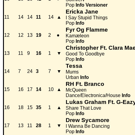
Pop
Info
Versioner
Ericka Jane
11
14
14
11
14
▲
I Say Stupid Things
Pop
Info
Fyr Og Flamme
12
12
13
19
2
●
Kamæleon
Pop
Info
Christopher Ft. Clara Ma
13
11
9
16
1
▼
Good To Goodbye
Pop
Info
Tessa
14
7
24
3
7
▼
Mums
Urban
Info
RH Ft. Branco
15
16
17
14
10
▲
McQueen
Dance/Electronica/House
Info
Lukas Graham Ft. G-Eaz
16
18
15
35
1
▲
Share That Love
Pop
Info
Drew Sycamore
17
13
11
28
1
▼
I Wanna Be Dancing
Pop
Info