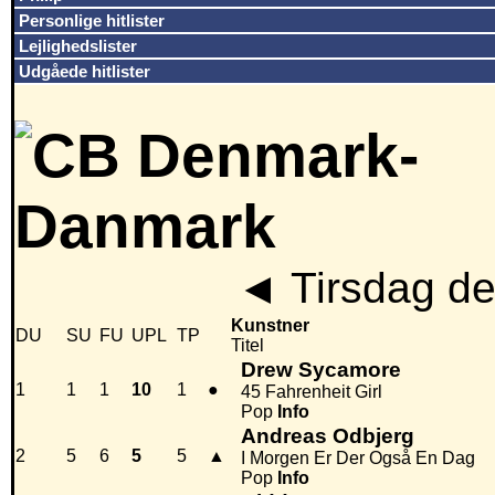
Personlige hitlister
Lejlighedslister
Udgåede hitlister
◄
Tirsdag de
Kunstner
DU
SU
FU
UPL
TP
Titel
Drew Sycamore
1
1
1
10
1
●
45 Fahrenheit Girl
Pop
Info
Andreas Odbjerg
2
5
6
5
5
▲
I Morgen Er Der Også En Dag
Pop
Info