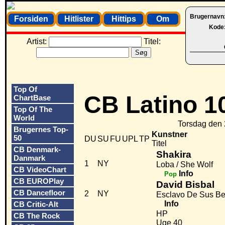
Brugernavn
Forsiden
Hitlister
Hittips
Om
Kode
Artist:
Titel:
Top Of
CB Latino 1
ChartBase
Top Of The
World
Torsdag den 
Brugernes Top-
Kunstner
50
DU
SU
FU
UPL
TP
Titel
CB Denmark-
Shakira
Danmark
1
NY
Loba / She Wolf
CB VideoChart
Info
Pop
CB EUROPlay
David Bisbal
CB Dancefloor
2
NY
Esclavo De Sus B
Info
CB Critic-Alt
HP
CB The Rock
Uge 40