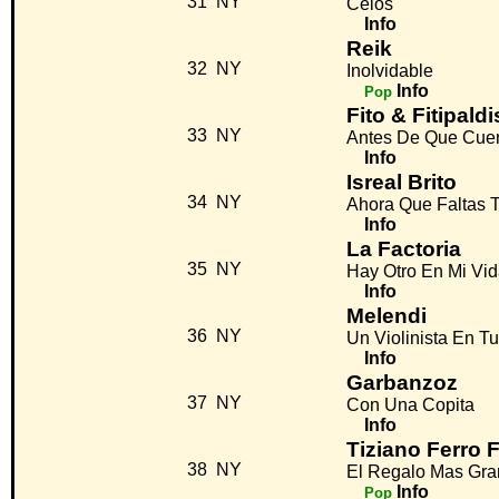
31
NY
Celos
Info
Reik
32
NY
Inolvidable
Info
Pop
Fito & Fitipaldi
33
NY
Antes De Que Cuen
Info
Isreal Brito
34
NY
Ahora Que Faltas 
Info
La Factoria
35
NY
Hay Otro En Mi Vi
Info
Melendi
36
NY
Un Violinista En T
Info
Garbanzoz
37
NY
Con Una Copita
Info
Tiziano Ferro 
38
NY
El Regalo Mas Gr
Info
Pop