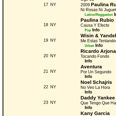
Paulina R
17
NY
2009
Ni Rosas Ni Jugue
I
Latino/Reggaeton
Paulina Rubio
18
NY
Causa Y Efecto
Info
Pop
Wisin & Yandel
19
NY
Me Estas Tentando
Info
Urban
Ricardo Arjona
20
NY
Tocando Fondo
Info
Aventura
21
NY
Por Un Segundo
Info
Noel Schajris
22
NY
No Veo La Hora
Info
Daddy Yankee
23
NY
Que Tengo Que Ha
Info
Kany Garcia