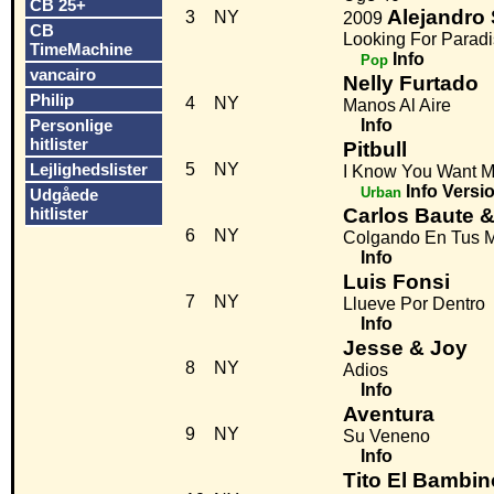
CB 25+
Alejandro 
3
NY
2009
CB
Looking For Parad
TimeMachine
Info
Pop
vancairo
Nelly Furtado
Philip
4
NY
Manos Al Aire
Personlige
Info
hitlister
Pitbull
Lejlighedslister
5
NY
I Know You Want M
Info
Versi
Urban
Udgåede
hitlister
Carlos Baute 
6
NY
Colgando En Tus 
Info
Luis Fonsi
7
NY
Llueve Por Dentro
Info
Jesse & Joy
8
NY
Adios
Info
Aventura
9
NY
Su Veneno
Info
Tito El Bambin