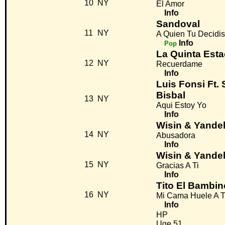
10
NY
El Amor
Info
Sandoval
11
NY
A Quien Tu Decidi
Info
Pop
La Quinta Esta
12
NY
Recuerdame
Info
Luis Fonsi Ft. 
Bisbal
13
NY
Aqui Estoy Yo
Info
Wisin & Yande
14
NY
Abusadora
Info
Wisin & Yande
15
NY
Gracias A Ti
Info
Tito El Bambin
16
NY
Mi Cama Huele A T
Info
HP
Uge 51