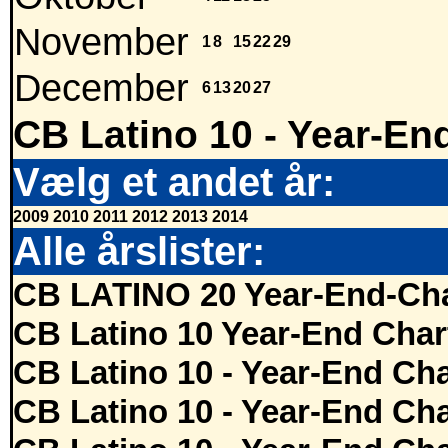
November
1
8
15
22
29
December
6
13
20
27
CB Latino 10 - Year-En
Vælg et andet år:
2009
2010
2011
2012
2013
2014
Alle årslister:
CB LATINO 20 Year-End-Cha
CB Latino 10 Year-End Char
CB Latino 10 - Year-End Cha
CB Latino 10 - Year-End Cha