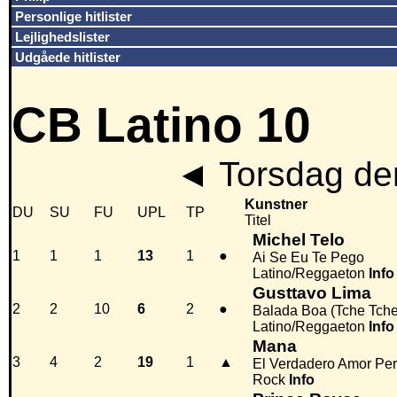
Personlige hitlister
Lejlighedslister
Udgåede hitlister
CB Latino 10
◄
Torsdag de
Kunstner
DU
SU
FU
UPL
TP
Titel
Michel Telo
1
1
1
13
1
●
Ai Se Eu Te Pego
Latino/Reggaeton
Info
Gusttavo Lima
2
2
10
6
2
●
Balada Boa (Tche Tche
Latino/Reggaeton
Info
Mana
3
4
2
19
1
▲
El Verdadero Amor Pe
Rock
Info