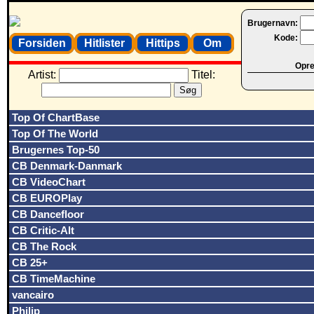
Brugernavn:
Kode:
Forsiden
Hitlister
Hittips
Om
Opret
Artist:
Titel:
Top Of ChartBase
Top Of The World
Brugernes Top-50
CB Denmark-Danmark
CB VideoChart
CB EUROPlay
CB Dancefloor
CB Critic-Alt
CB The Rock
CB 25+
CB TimeMachine
vancairo
Philip