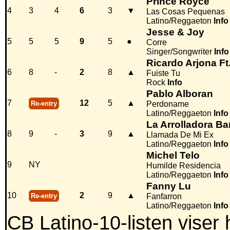
Prince Royce
4
3
4
6
3
▼
Las Cosas Pequenas
Latino/Reggaeton
Info
Jesse & Joy
5
5
5
9
5
●
Corre
Singer/Songwriter
Info
Ricardo Arjona F
6
8
-
2
8
▲
Fuiste Tu
Rock
Info
Pablo Alboran
7
12
5
▲
Re-entry
Perdoname
Latino/Reggaeton
Info
La Arrolladora B
8
9
-
3
9
▲
Llamada De Mi Ex
Latino/Reggaeton
Info
Michel Telo
9
NY
Humilde Residencia
Latino/Reggaeton
Info
Fanny Lu
10
2
9
▲
Re-entry
Fanfarron
Latino/Reggaeton
Info
CB Latino-10-listen viser 