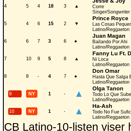
Jesse & Joy
4
5
4
18
3
▲
Corre
Singer/Songwriter
Prince Royce
5
4
6
15
2
▼
Las Cosas Peque
Latino/Reggaeton
Juan Magan
6
6
7
3
6
●
Bailando Por Ahi
Latino/Reggaeton
Fanny Lu Ft. 
7
10
9
5
8
▲
Ni Loca
Latino/Reggaeton
Don Omar
8
8
-
4
7
●
Hasta Que Salga E
Latino/Reggaeton
Olga Tanon
▲
9
NY
1
-
Todo Lo Que Sube
Latino/Reggaeton
Ha-Ash
▲
10
NY
1
-
Todo No Fue Sufic
Latino/Reggaeton
CB Latino-10-listen viser 