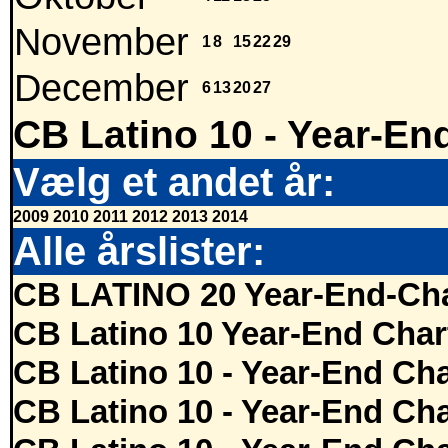
November
1
8
15
22
29
December
6
13
20
27
CB Latino 10 - Year-En
Vælg et andet år:
2009
2010
2011
2012
2013
2014
Alle årslister:
CB LATINO 20 Year-End-Cha
CB Latino 10 Year-End Char
CB Latino 10 - Year-End Cha
CB Latino 10 - Year-End Cha