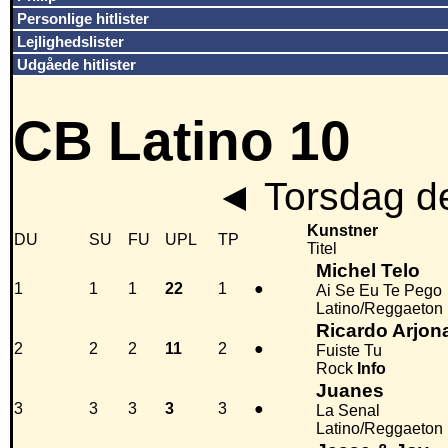
Personlige hitlister
Lejlighedslister
Udgåede hitlister
CB Latino 10
◄
Torsdag d
Kunstner
DU
SU
FU
UPL
TP
Titel
Michel Telo
1
1
1
22
1
●
Ai Se Eu Te Pego
Latino/Reggaeton
Ricardo Arjon
2
2
2
11
2
●
Fuiste Tu
Rock
Info
Juanes
3
3
3
3
3
●
La Senal
Latino/Reggaeton