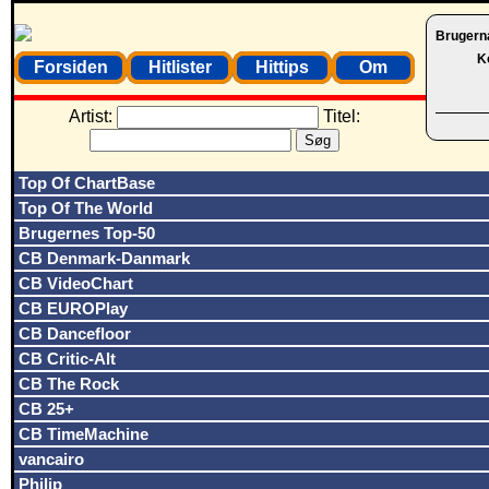
Brugern
K
Forsiden
Hitlister
Hittips
Om
Artist:
Titel:
Top Of ChartBase
Top Of The World
Brugernes Top-50
CB Denmark-Danmark
CB VideoChart
CB EUROPlay
CB Dancefloor
CB Critic-Alt
CB The Rock
CB 25+
CB TimeMachine
vancairo
Philip