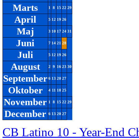
Marts
1
8
15
22
29
April
5
12
19
26
Maj
3
10
17
24
31
Juni
7
14
21
28
Juli
5
12
19
26
August
2
9
16
23
30
September
6
13
20
27
Oktober
4
11
18
25
November
1
8
15
22
29
December
6
13
20
27
CB Latino 10 - Year-End C