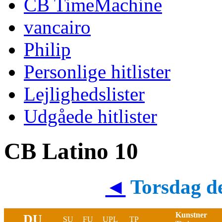
CB TimeMachine
vancairo
Philip
Personlige hitlister
Lejlighedslister
Udgåede hitlister
CB Latino 10
◄
Torsdag de
Kunstner
DU
SU
FU
UPL
TP