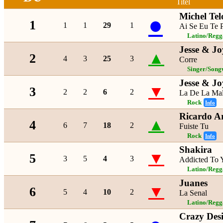
Titel
Michel Tel
●
1
1
1
29
1
Ai Se Eu Te 
Latino/Regg
Jesse & Jo
▲
2
4
3
25
3
Corre
Singer/Song
Jesse & Jo
▼
3
2
2
6
2
La De La Mal
Rock
Info
Ricardo A
▲
4
6
7
18
2
Fuiste Tu
Rock
Info
Shakira
▼
5
3
5
4
3
Addicted To 
Latino/Regg
Juanes
▼
6
5
4
10
2
La Senal
Latino/Regg
Crazy Desi