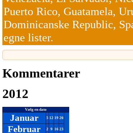
Puerto Rico, Guatamela, Ur
Dominicanske Republic, Spa
egne lister.
Kommentarer
2012
Vælg en dato
Januar
5
12
19
26
Februar
2
9
16
23