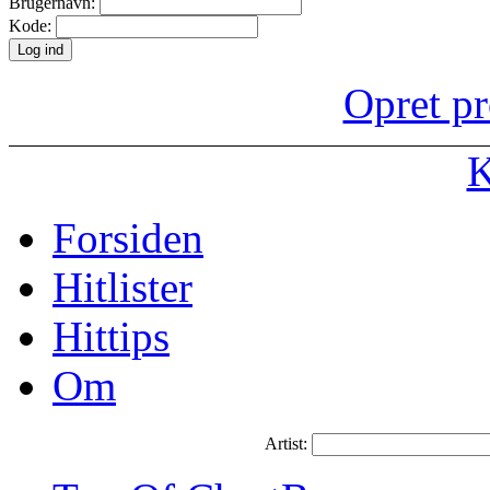
Brugernavn:
Kode:
Opret pr
K
Forsiden
Hitlister
Hittips
Om
Artist: