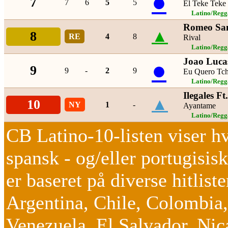
●
7
7
6
5
5
El Teke Teke
Latino/Regg
Romeo San
▲
8
RE
4
8
Rival
Latino/Regg
Joao Luca
●
9
9
-
2
9
Eu Quero Tch
Latino/Regg
Ilegales Ft
▲
10
NY
1
-
Ayantame
Latino/Regg
CB Latino-10-listen viser hv
spansk - og/eller portugisis
er baseret på diverse hitlist
Argentina, Chile, Colombia,
Venezuela, El Salvador, Nic