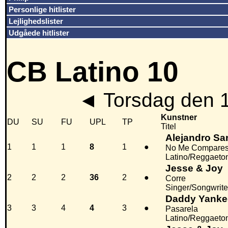
Personlige hitlister
Lejlighedslister
Udgåede hitlister
CB Latino 10
◄
Torsdag den 
Kunstner
DU
SU
FU
UPL
TP
Titel
Alejandro Sa
1
1
1
8
1
●
No Me Compare
Latino/Reggaeto
Jesse & Joy
2
2
2
36
2
●
Corre
Singer/Songwrite
Daddy Yanke
3
3
4
4
3
●
Pasarela
Latino/Reggaeto