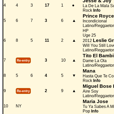
Jesse & Joy
4
4
3
17
1
●
La De La Mala S
Rock
Info
Prince Royce
5
6
7
3
6
▲
Incondicional
Latino/Reggaeto
HP
Uge 25
Leslie G
6
8
5
11
2
▲
2012
Will You Still L
Latino/Reggaeto
Tito El Bamb
7
3
10
▲
Re-entry
Dame La Ola
Latino/Reggaeto
Mana
8
5
6
4
5
▼
Hasta Que Te Co
Rock
Info
Miguel Bose 
9
2
9
▲
Re-entry
Aire Soy
Latino/Reggaeto
Maria Jose
10
NY
Tu Ya Sabes A M
Pop
Info