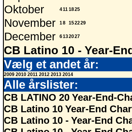
Oktober
4
11
18
25
November
1
8
15
22
29
December
6
13
20
27
CB Latino 10 - Year-En
Vælg et andet år:
2009
2010
2011
2012
2013
2014
Alle årslister:
CB LATINO 20 Year-End-Cha
CB Latino 10 Year-End Char
CB Latino 10 - Year-End Cha