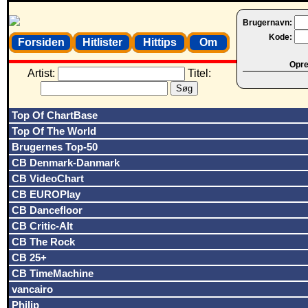
Brugernavn:
Kode:
Forsiden
Hitlister
Hittips
Om
Opret
Artist:
Titel:
Top Of ChartBase
Top Of The World
Brugernes Top-50
CB Denmark-Danmark
CB VideoChart
CB EUROPlay
CB Dancefloor
CB Critic-Alt
CB The Rock
CB 25+
CB TimeMachine
vancairo
Philip