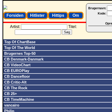
Brugernavn:
Kode:
Forsiden
Hitlister
Hittips
Om
Opret
Artist:
Titel:
Top Of ChartBase
Top Of The World
Brugernes Top-50
CB Denmark-Danmark
CB VideoChart
CB EUROPlay
CB Dancefloor
CB Critic-Alt
CB The Rock
CB 25+
CB TimeMachine
vancairo
Philip