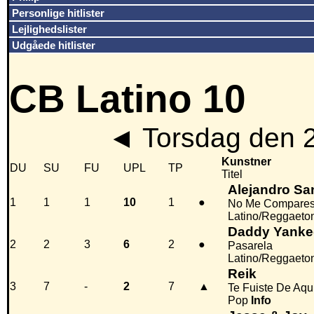
Personlige hitlister
Lejlighedslister
Udgåede hitlister
CB Latino 10
◄
Torsdag den 
Kunstner
DU
SU
FU
UPL
TP
Titel
Alejandro Sa
1
1
1
10
1
●
No Me Compare
Latino/Reggaeto
Daddy Yanke
2
2
3
6
2
●
Pasarela
Latino/Reggaeto
Reik
3
7
-
2
7
▲
Te Fuiste De Aqu
Pop
Info