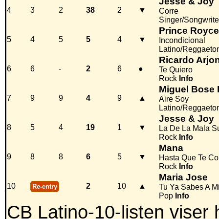
Jesse & Joy
4
3
2
38
2
▼
Corre
Singer/Songwrite
Prince Royce
5
4
5
5
4
▼
Incondicional
Latino/Reggaeto
Ricardo Arjo
6
6
-
2
6
●
Te Quiero
Rock
Info
Miguel Bose 
7
9
9
4
9
▲
Aire Soy
Latino/Reggaeto
Jesse & Joy
8
5
4
19
1
▼
La De La Mala S
Rock
Info
Mana
9
8
8
6
5
▼
Hasta Que Te Co
Rock
Info
Maria Jose
10
2
10
▲
Re-entry
Tu Ya Sabes A M
Pop
Info
CB Latino-10-listen viser 