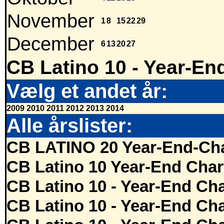
November
1
8
15
22
29
December
6
13
20
27
CB Latino 10 - Year-En
Vælg et andet år:
2009
2010
2011
2012
2013
2014
Alle årslister:
CB LATINO 20 Year-End-Cha
CB Latino 10 Year-End Char
CB Latino 10 - Year-End Cha
CB Latino 10 - Year-End Cha