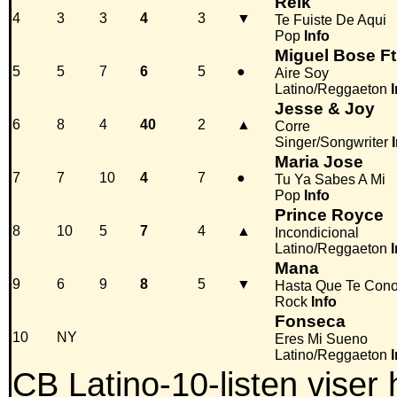
Reik
4
3
3
4
3
▼
Te Fuiste De Aqui
Pop
Info
Miguel Bose Ft
5
5
7
6
5
●
Aire Soy
Latino/Reggaeton
Jesse & Joy
6
8
4
40
2
▲
Corre
Singer/Songwriter
Maria Jose
7
7
10
4
7
●
Tu Ya Sabes A Mi
Pop
Info
Prince Royce
8
10
5
7
4
▲
Incondicional
Latino/Reggaeton
Mana
9
6
9
8
5
▼
Hasta Que Te Cono
Rock
Info
Fonseca
10
NY
Eres Mi Sueno
Latino/Reggaeton
CB Latino-10-listen viser 