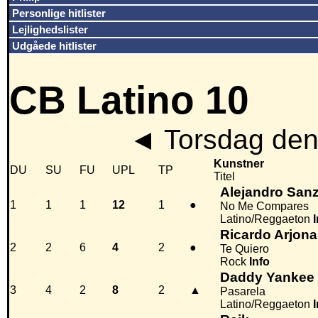
Personlige hitlister
Lejlighedslister
Udgåede hitlister
CB Latino 10
◄
Torsdag den
Kunstner
DU
SU
FU
UPL
TP
Titel
Alejandro San
1
1
1
12
1
●
No Me Compares
Latino/Reggaeton
Ricardo Arjona
2
2
6
4
2
●
Te Quiero
Rock
Info
Daddy Yankee
3
4
2
8
2
▲
Pasarela
Latino/Reggaeton