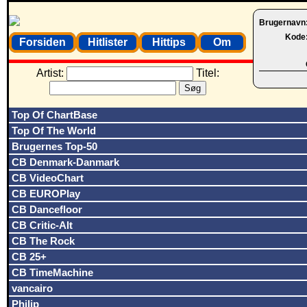
Brugernavn
Kode
Forsiden
Hitlister
Hittips
Om
Artist:
Titel:
Top Of ChartBase
Top Of The World
Brugernes Top-50
CB Denmark-Danmark
CB VideoChart
CB EUROPlay
CB Dancefloor
CB Critic-Alt
CB The Rock
CB 25+
CB TimeMachine
vancairo
Philip