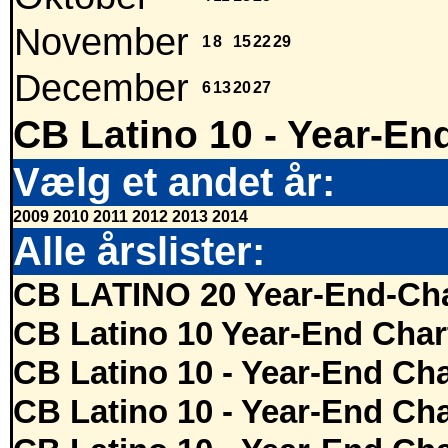
November
1
8
15
22
29
December
6
13
20
27
CB Latino 10 - Year-En
Vælg et andet år:
2009
2010
2011
2012
2013
2014
Alle årslister:
CB LATINO 20 Year-End-Cha
CB Latino 10 Year-End Char
CB Latino 10 - Year-End Cha
CB Latino 10 - Year-End Cha