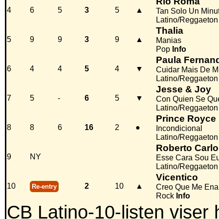
Rio Roma
4
6
5
3
5
▲
Tan Solo Un Minu
Latino/Reggaeton
Thalia
5
9
9
3
9
▲
Manias
Pop
Info
Paula Fernan
6
4
4
5
4
▼
Cuidar Mais De M
Latino/Reggaeton
Jesse & Joy
7
5
-
6
5
▼
Con Quien Se Que
Latino/Reggaeton
Prince Royce
8
8
6
16
2
●
Incondicional
Latino/Reggaeton
Roberto Carl
9
NY
Esse Cara Sou E
Latino/Reggaeton
Vicentico
10
2
10
▲
Re-entry
Creo Que Me En
Rock
Info
CB Latino-10-listen viser 