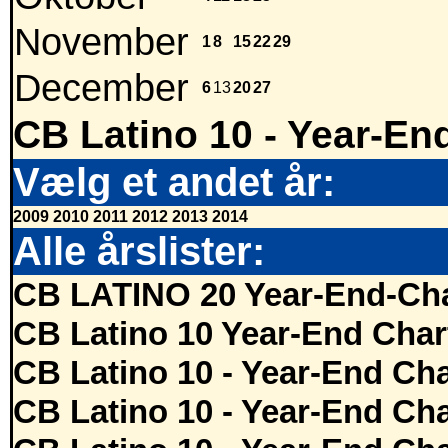
November
1
8
15
22
29
December
6
13
20
27
CB Latino 10 - Year-En
Vælg et andet år:
2009
2010
2011
2012
2013
2014
Alle årslister:
CB LATINO 20 Year-End-Cha
CB Latino 10 Year-End Char
CB Latino 10 - Year-End Cha
CB Latino 10 - Year-End Cha