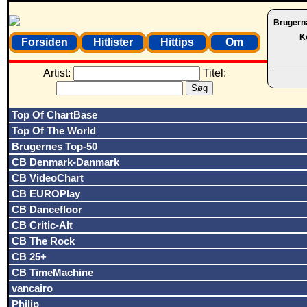
Brugern
K
Forsiden
Hitlister
Hittips
Om
Artist:
Titel:
Top Of ChartBase
Top Of The World
Brugernes Top-50
CB Denmark-Danmark
CB VideoChart
CB EUROPlay
CB Dancefloor
CB Critic-Alt
CB The Rock
CB 25+
CB TimeMachine
vancairo
Philip