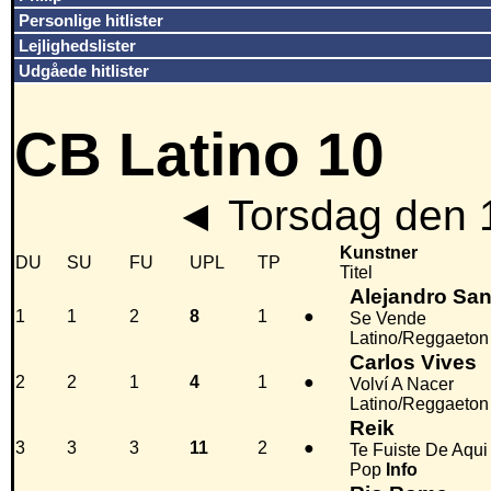
Personlige hitlister
Lejlighedslister
Udgåede hitlister
CB Latino 10
◄
Torsdag den 
Kunstner
DU
SU
FU
UPL
TP
Titel
Alejandro Sa
1
1
2
8
1
●
Se Vende
Latino/Reggaeton
Carlos Vives
2
2
1
4
1
●
Volví A Nacer
Latino/Reggaeton
Reik
3
3
3
11
2
●
Te Fuiste De Aqui
Pop
Info