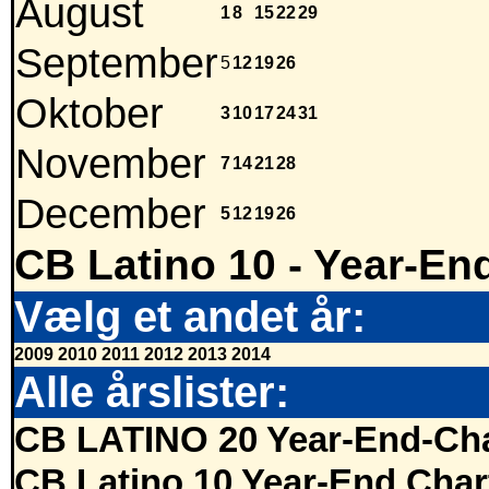
August
1
8
15
22
29
September
5
12
19
26
Oktober
3
10
17
24
31
November
7
14
21
28
December
5
12
19
26
CB Latino 10 - Year-En
Vælg et andet år:
2009
2010
2011
2012
2013
2014
Alle årslister:
CB LATINO 20 Year-End-Cha
CB Latino 10 Year-End Char