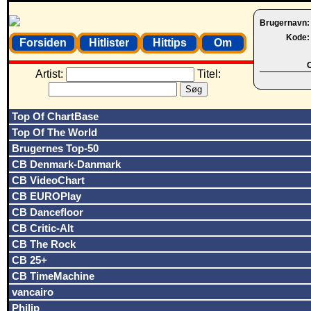
Brugernavn
Kode
Forsiden
Hitlister
Hittips
Om
O
Artist:
Titel:
Top Of ChartBase
Top Of The World
Brugernes Top-50
CB Denmark-Danmark
CB VideoChart
CB EUROPlay
CB Dancefloor
CB Critic-Alt
CB The Rock
CB 25+
CB TimeMachine
vancairo
Philip