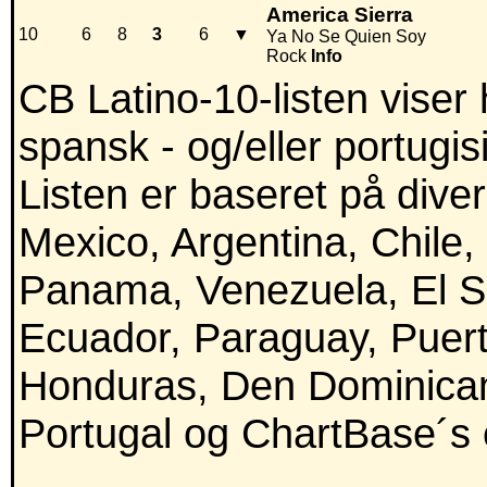
America Sierra
10
6
8
3
6
▼
Ya No Se Quien Soy
Rock
Info
CB Latino-10-listen viser
spansk - og/eller portugis
Listen er baseret på divers
Mexico, Argentina, Chile,
Panama, Venezuela, El Sa
Ecuador, Paraguay, Puer
Honduras, Den Dominican
Portugal og ChartBase´s e