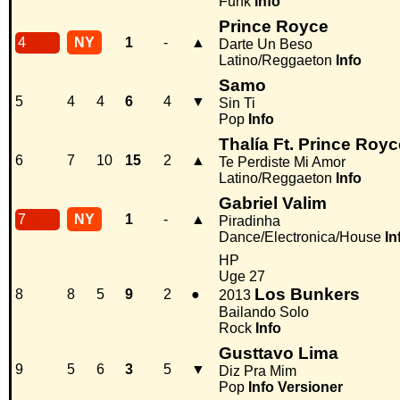
Funk
Info
Prince Royce
4
NY
1
-
▲
Darte Un Beso
Latino/Reggaeton
Info
Samo
5
4
4
6
4
▼
Sin Ti
Pop
Info
Thalía Ft. Prince Royc
6
7
10
15
2
▲
Te Perdiste Mi Amor
Latino/Reggaeton
Info
Gabriel Valim
7
NY
1
-
▲
Piradinha
Dance/Electronica/House
In
HP
Uge 27
Los Bunkers
8
8
5
9
2
●
2013
Bailando Solo
Rock
Info
Gusttavo Lima
9
5
6
3
5
▼
Diz Pra Mim
Pop
Info
Versioner