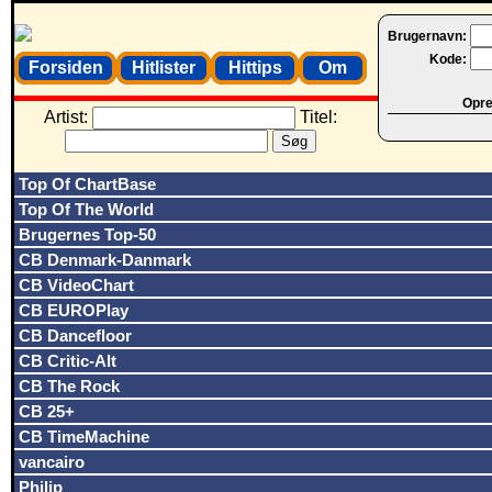
Brugernavn:
Kode:
Forsiden
Hitlister
Hittips
Om
Opret
Artist:
Titel:
Top Of ChartBase
Top Of The World
Brugernes Top-50
CB Denmark-Danmark
CB VideoChart
CB EUROPlay
CB Dancefloor
CB Critic-Alt
CB The Rock
CB 25+
CB TimeMachine
vancairo
Philip