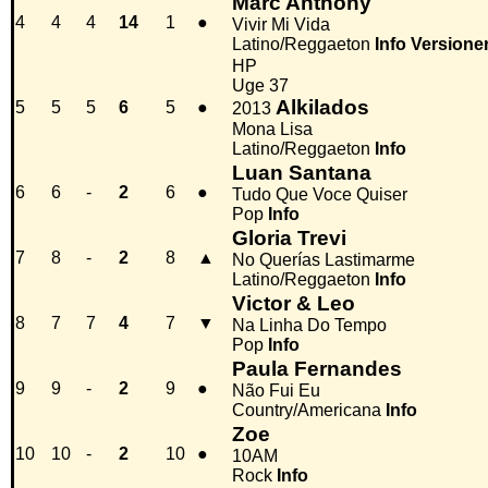
Marc Anthony
4
4
4
14
1
●
Vivir Mi Vida
Latino/Reggaeton
Info
Versione
HP
Uge 37
Alkilados
5
5
5
6
5
●
2013
Mona Lisa
Latino/Reggaeton
Info
Luan Santana
6
6
-
2
6
●
Tudo Que Voce Quiser
Pop
Info
Gloria Trevi
7
8
-
2
8
▲
No Querías Lastimarme
Latino/Reggaeton
Info
Victor & Leo
8
7
7
4
7
▼
Na Linha Do Tempo
Pop
Info
Paula Fernandes
9
9
-
2
9
●
Não Fui Eu
Country/Americana
Info
Zoe
10
10
-
2
10
●
10AM
Rock
Info