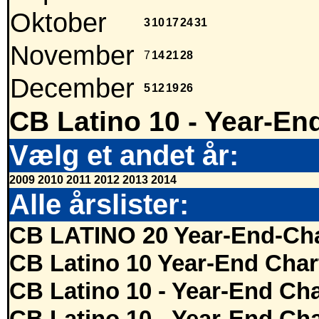
Oktober
3
10
17
24
31
November
7
14
21
28
December
5
12
19
26
CB Latino 10 - Year-En
Vælg et andet år:
2009
2010
2011
2012
2013
2014
Alle årslister:
CB LATINO 20 Year-End-Cha
CB Latino 10 Year-End Char
CB Latino 10 - Year-End Cha