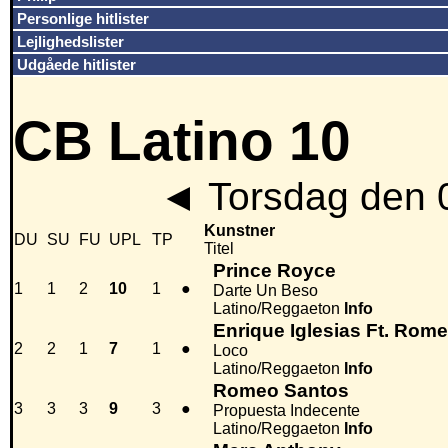
Personlige hitlister
Lejlighedslister
Udgåede hitlister
CB Latino 10
◄
Torsdag den 
Kunstner
DU
SU
FU
UPL
TP
Titel
Prince Royce
1
1
2
10
1
●
Darte Un Beso
Latino/Reggaeton
Info
Enrique Iglesias Ft. Rom
2
2
1
7
1
●
Loco
Latino/Reggaeton
Info
Romeo Santos
3
3
3
9
3
●
Propuesta Indecente
Latino/Reggaeton
Info