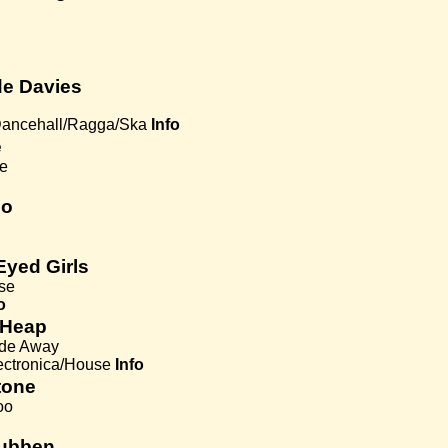
e Davies
ancehall/Ragga/Ska
Info
e
se
mo
yed Girls
se
o
 Heap
de Away
ectronica/House
Info
tone
oo
lubben