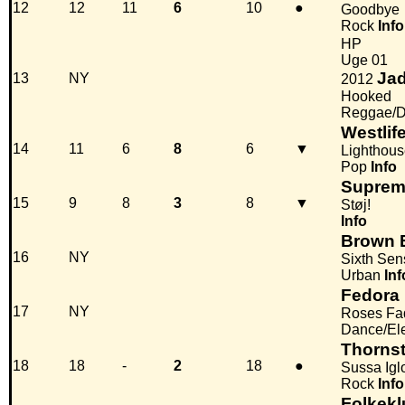
12
12
11
6
10
●
Goodbye
Rock
Info
HP
Uge 01
Jad
13
NY
2012
Hooked
Reggae/D
Westlif
14
11
6
8
6
▼
Lighthou
Pop
Info
Supre
15
9
8
3
8
▼
Støj!
Info
Brown E
16
NY
Sixth Sen
Urban
Inf
Fedora
17
NY
Roses Fa
Dance/El
Thorns
18
18
-
2
18
●
Sussa Igl
Rock
Info
Folkek