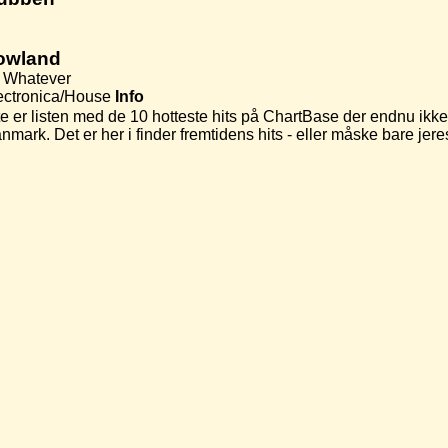
Rowland
 Whatever
ectronica/House
Info
r listen med de 10 hotteste hits på ChartBase der endnu ikke 
anmark. Det er her i finder fremtidens hits - eller måske bare j