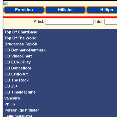
Forsiden
Hitlister
Hittips
Artist:
Titel:
Top Of ChartBase
Top Of The World
Brugernes Top-50
CB Denmark-Danmark
CB VideoChart
CB EUROPlay
CB Dancefloor
CB Critic-Alt
CB The Rock
CB 25+
CB TimeMachine
vancairo
Philip
Personlige hitlister
Lejlighedslister