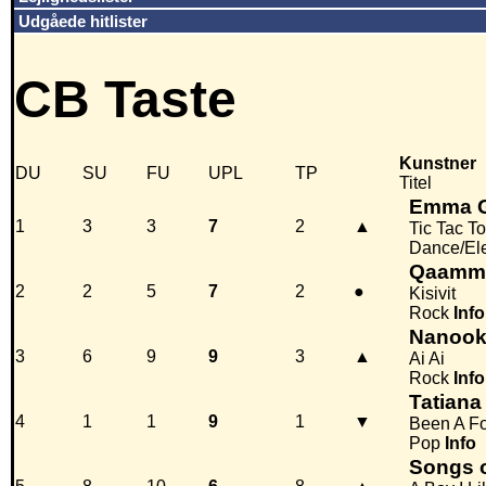
Udgåede hitlister
CB Taste
Kunstner
DU
SU
FU
UPL
TP
Titel
Emma 
1
3
3
7
2
▲
Tic Tac T
Dance/El
Qaamma
2
2
5
7
2
●
Kisivit
Rock
Info
Nanoo
3
6
9
9
3
▲
Ai Ai
Rock
Info
Tatiana
4
1
1
9
1
▼
Been A F
Pop
Info
Songs 