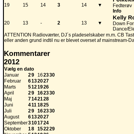
19
15
14
3
14
▼
Fedterøv
Info
Kelly 
20
13
-
2
13
▼
Down For
Dance/El
ATTENTION Radioværter, DJ´s pladeselskaber m.m. CB Taste e
eller anden grund indtil nu er blevet overset af mainstream-D
Kommentarer
2012
Vælg en dato
Januar
2
9
16
23
30
Februar
6
13
20
27
Marts
5
12
19
26
April
2
9
16
23
30
Maj
7
14
21
28
Juni
4
11
18
25
Juli
2
9
16
23
30
August
6
13
20
27
September
3
10
17
24
Oktober
1
8
15
22
29