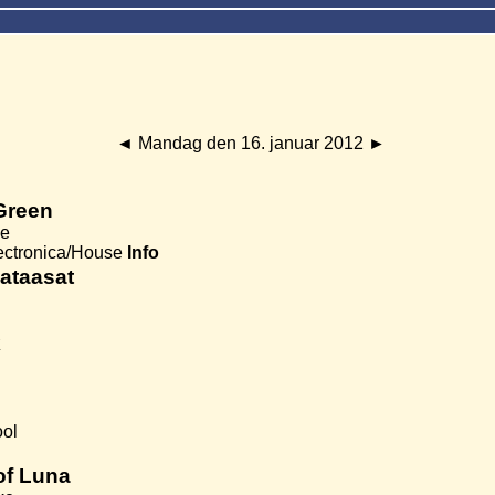
◄
Mandag den 16. januar 2012
►
Green
oe
ectronica/House
Info
taasat
k
ool
of Luna