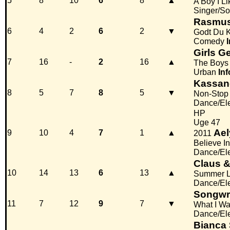
5
8
10
6
8
▲
A Boy I Li
Singer/So
Rasmus
6
4
2
6
2
▼
Godt Du 
Comedy
Girls G
7
16
-
2
16
▲
The Boys
Urban
Inf
Kassan
8
5
7
8
5
▼
Non-Stop
Dance/El
HP
Uge 47
Ael
9
10
4
7
1
▲
2011
Believe I
Dance/El
Claus &
10
14
13
6
13
▲
Summer 
Dance/El
Songwri
11
7
12
9
7
▼
What I W
Dance/El
Bianca 