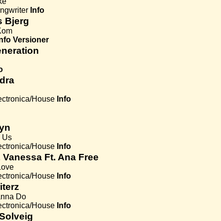
ke
ngwriter
Info
 Bjerg
Kom
Info
Versioner
eneration
o
dra
ectronica/House
Info
yn
n Us
ectronica/House
Info
 Vanessa Ft. Ana Free
Love
ectronica/House
Info
terz
anna Do
ectronica/House
Info
Solveig