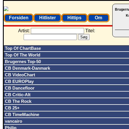
Brugern
K
Forsiden
Hitlister
Hittips
Om
Artist:
Titel:
Top Of ChartBase
Top Of The World
Brugernes Top-50
CB Denmark-Danmark
CB VideoChart
CB EUROPlay
CB Dancefloor
CB Critic-Alt
CB The Rock
CB 25+
CB TimeMachine
vancairo
Philip