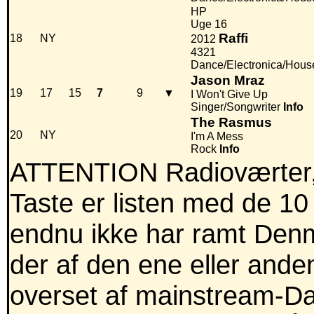
HP
Uge 16
Raffi
18
NY
2012
4321
Dance/Electronica/Hous
Jason Mraz
19
17
15
7
9
▼
I Won't Give Up
Singer/Songwriter
Info
The Rasmus
20
NY
I'm A Mess
Rock
Info
ATTENTION Radioværter,
Taste er listen med de 10
endnu ikke har ramt Denm
der af den ene eller anden
overset af mainstream-Dan