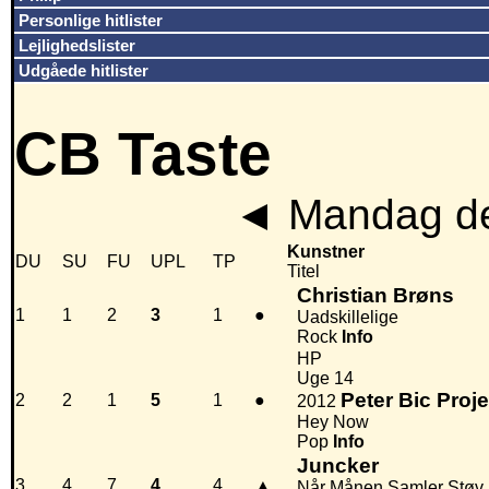
Personlige hitlister
Lejlighedslister
Udgåede hitlister
CB Taste
◄
Mandag de
Kunstner
DU
SU
FU
UPL
TP
Titel
Christian Brøns
1
1
2
3
1
●
Uadskillelige
Rock
Info
HP
Uge 14
Peter Bic Proje
2
2
1
5
1
●
2012
Hey Now
Pop
Info
Juncker
3
4
7
4
4
▲
Når Månen Samler Støv