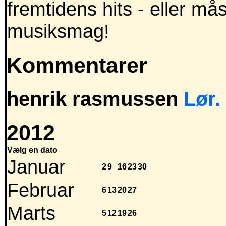
fremtidens hits - eller m
musiksmag!
Kommentarer
henrik rasmussen
Lør.
2012
Vælg en dato
Januar
2
9
16
23
30
Februar
6
13
20
27
Marts
5
12
19
26