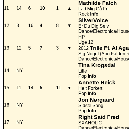
Mathilde Falch
11
14
6
10
1
▲
Lad Mig Gå Fri
Rock
Info
SilverVoice
12
8
16
4
8
▼
Er Du Dig Selv
Dance/Electronica/Hous
HP
Uge 12
Trille Ft. Al Ag
13
12
5
7
3
▼
2012
Sig Noget (Ann Falden 
Dance/Electronica/Hous
Tina Krogsdal
14
NY
Lille
Pop
Info
Annette Heick
15
11
14
5
11
▼
Helt Forkert
Pop
Info
Jon Nørgaard
16
NY
Sidste Sang
Pop
Info
Right Said Fred
17
NY
SXAHOLIC
Dance/Electronica/Hous