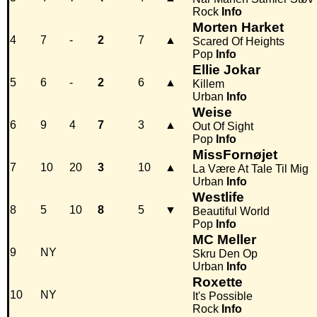
Rock
Info
Morten Harket
4
7
-
2
7
▲
Scared Of Heights
Pop
Info
Ellie Jokar
5
6
-
2
6
▲
Killem
Urban
Info
Weise
6
9
4
7
3
▲
Out Of Sight
Pop
Info
MissFornøjet
7
10
20
3
10
▲
La Være At Tale Til Mig
Urban
Info
Westlife
8
5
10
8
5
▼
Beautiful World
Pop
Info
MC Meller
9
NY
Skru Den Op
Urban
Info
Roxette
10
NY
It's Possible
Rock
Info