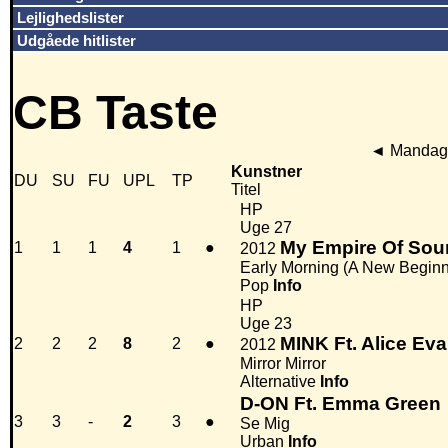
Lejlighedslister
Udgåede hitlister
CB Taste
◄
Mandag 
Kunstner
DU
SU
FU
UPL
TP
Titel
HP
Uge 27
My Empire Of Sou
1
1
1
4
1
●
2012
Early Morning (A New Beginn
Pop
Info
HP
Uge 23
MINK Ft. Alice Eva
2
2
2
8
2
●
2012
Mirror Mirror
Alternative
Info
D-ON Ft. Emma Green
3
3
-
2
3
●
Se Mig
Urban
Info