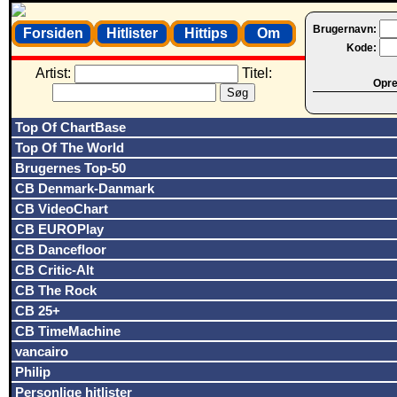
Brugernavn:
Forsiden
Hitlister
Hittips
Om
Kode:
Artist:
Titel:
Opret
Top Of ChartBase
Top Of The World
Brugernes Top-50
CB Denmark-Danmark
CB VideoChart
CB EUROPlay
CB Dancefloor
CB Critic-Alt
CB The Rock
CB 25+
CB TimeMachine
vancairo
Philip
Personlige hitlister