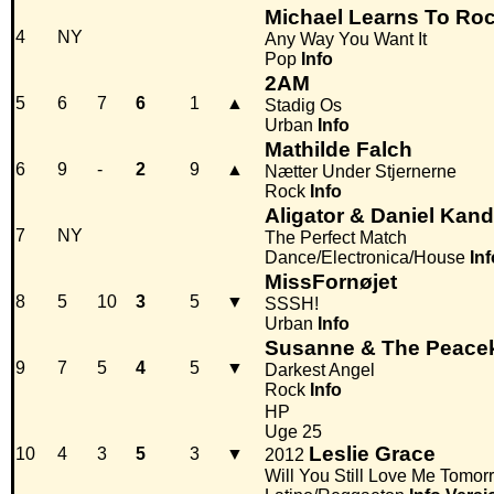
Michael Learns To Ro
4
NY
Any Way You Want It
Pop
Info
2AM
5
6
7
6
1
▲
Stadig Os
Urban
Info
Mathilde Falch
6
9
-
2
9
▲
Nætter Under Stjernerne
Rock
Info
Aligator & Daniel Kand
7
NY
The Perfect Match
Dance/Electronica/House
Inf
MissFornøjet
8
5
10
3
5
▼
SSSH!
Urban
Info
Susanne & The Peace
9
7
5
4
5
▼
Darkest Angel
Rock
Info
HP
Uge 25
Leslie Grace
10
4
3
5
3
▼
2012
Will You Still Love Me Tomor