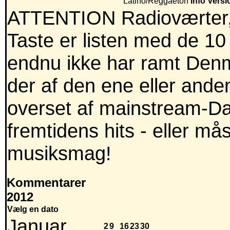
Latino/Reggaeton
Info
Versi
ATTENTION Radioværter,
Taste er listen med de 10
endnu ikke har ramt Denm
der af den ene eller anden
overset af mainstream-Dan
fremtidens hits - eller m
musiksmag!
Kommentarer
2012
Vælg en dato
Januar
2
9
16
23
30