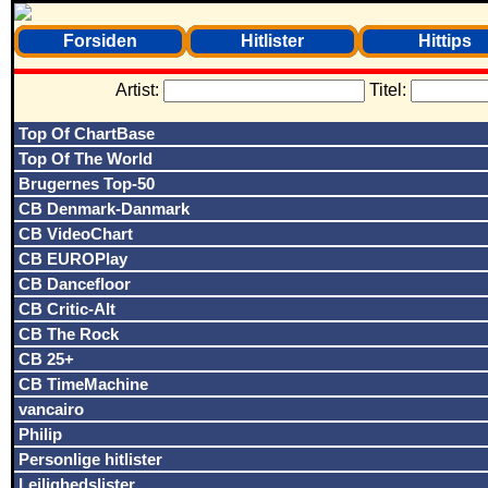
Forsiden
Hitlister
Hittips
Artist:
Titel:
Top Of ChartBase
Top Of The World
Brugernes Top-50
CB Denmark-Danmark
CB VideoChart
CB EUROPlay
CB Dancefloor
CB Critic-Alt
CB The Rock
CB 25+
CB TimeMachine
vancairo
Philip
Personlige hitlister
Lejlighedslister