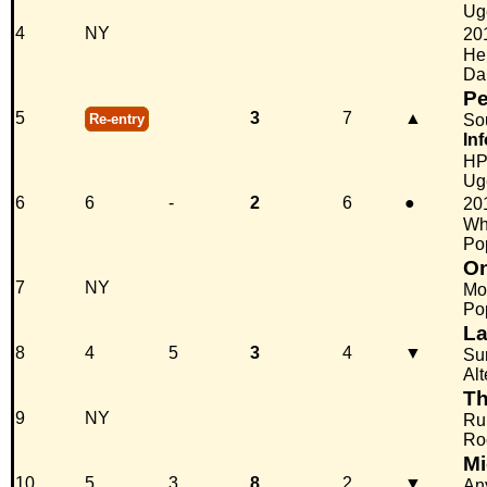
Ug
4
NY
20
He
Da
P
5
3
7
▲
Re-entry
So
Inf
H
Ug
6
6
-
2
6
●
20
Wha
Po
On
7
NY
Mo
Po
La
8
4
5
3
4
▼
Su
Alt
Th
9
NY
Ru
Ro
Mi
10
5
3
8
2
▼
An