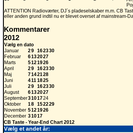
Po
ATTENTION Radioværter, DJ´s pladeselskaber m.m. CB Taste e
eller anden grund indtil nu er blevet overset af mainstream-D
Kommentarer
2012
Vælg en dato
Januar
2
9
16
23
30
Februar
6
13
20
27
Marts
5
12
19
26
April
2
9
16
23
30
Maj
7
14
21
28
Juni
4
11
18
25
Juli
2
9
16
23
30
August
6
13
20
27
September
3
10
17
24
Oktober
1
8
15
22
29
November
5
12
19
26
December
3
10
17
CB Taste - Year-End Chart 2012
Vælg et andet år: