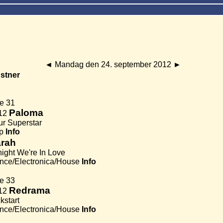
◄
Mandag den 24. september 2012
►
stner
P
e 31
Paloma
12
ur Superstar
p
Info
rah
ight We're In Love
nce/Electronica/House
Info
P
e 33
Redrama
12
kstart
nce/Electronica/House
Info
P