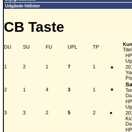
Udgåede hitlister
CB Taste
Kun
DU
SU
FU
UPL
TP
Titel
H
Ug
1
2
1
7
1
▲
20
Yo
Po
Sa
2
1
4
3
1
▼
Ton
Da
H
Ug
3
3
2
5
2
●
20
Kic
Da
H