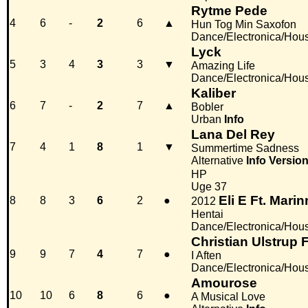
Rytme Pede
4
6
-
2
6
▲
Hun Tog Min Saxofon
Dance/Electronica/Hou
Lyck
5
3
4
3
3
▼
Amazing Life
Dance/Electronica/Hou
Kaliber
6
7
-
2
7
▲
Bobler
Urban
Info
Lana Del Rey
7
4
1
8
1
▼
Summertime Sadness
Alternative
Info
Version
HP
Uge 37
Eli E Ft. Mari
8
8
3
6
2
●
2012
Hentai
Dance/Electronica/Hou
Christian Ulstrup
9
9
7
4
7
●
I Aften
Dance/Electronica/Hou
Amourose
10
10
6
8
6
●
A Musical Love