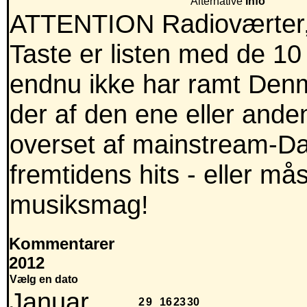
Alternative
Info
ATTENTION Radioværter,
Taste er listen med de 10
endnu ikke har ramt Denm
der af den ene eller anden
overset af mainstream-Dan
fremtidens hits - eller m
musiksmag!
Kommentarer
2012
Vælg en dato
Januar
2
9
16
23
30