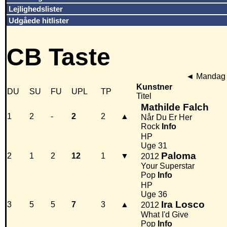
Lejlighedslister
Udgåede hitlister
CB Taste
◄
Mandag 
Kunstner
DU
SU
FU
UPL
TP
Titel
Mathilde Falch
1
2
-
2
2
▲
Når Du Er Her
Rock
Info
HP
Uge 31
Paloma
2
1
2
12
1
▼
2012
Your Superstar
Pop
Info
HP
Uge 36
Ira Losco
3
5
5
7
3
▲
2012
What I'd Give
Pop
Info