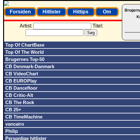
Brugern
Forsiden
Hitlister
Hittips
Om
K
Artist:
Titel:
Top Of ChartBase
Top Of The World
Brugernes Top-50
CB Denmark-Danmark
CB VideoChart
CB EUROPlay
CB Dancefloor
CB Critic-Alt
CB The Rock
CB 25+
CB TimeMachine
vancairo
Philip
Personlige hitlister