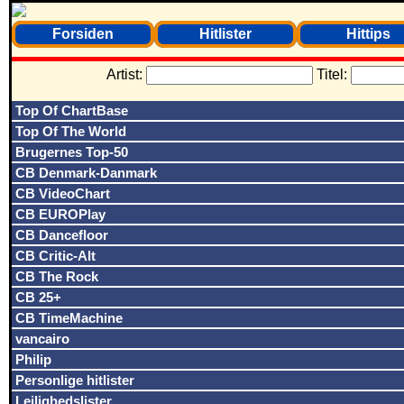
Forsiden
Hitlister
Hittips
Artist:
Titel:
Top Of ChartBase
Top Of The World
Brugernes Top-50
CB Denmark-Danmark
CB VideoChart
CB EUROPlay
CB Dancefloor
CB Critic-Alt
CB The Rock
CB 25+
CB TimeMachine
vancairo
Philip
Personlige hitlister
Lejlighedslister