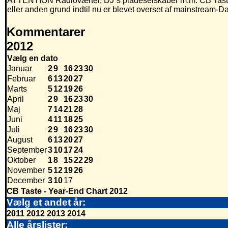
ATTENTION Radioværter, DJ´s pladeselskaber m.m. CB Taste e
eller anden grund indtil nu er blevet overset af mainstream-D
Kommentarer
2012
Vælg en dato
Januar
2
9
16
23
30
Februar
6
13
20
27
Marts
5
12
19
26
April
2
9
16
23
30
Maj
7
14
21
28
Juni
4
11
18
25
Juli
2
9
16
23
30
August
6
13
20
27
September
3
10
17
24
Oktober
1
8
15
22
29
November
5
12
19
26
December
3
10
17
CB Taste - Year-End Chart 2012
Vælg et andet år:
2011
2012
2013
2014
Alle årslister: