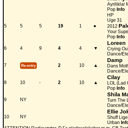
Ayriliklar
Pop
Info
HP
Uge 31
Pa
5
5
5
19
1
●
2012
Your Supe
Pop
Info
Loreen
6
4
9
4
4
▼
Crying Ou
Dance/Ele
Damp
7
2
10
▲
Re-entry
Dans Moth
Dance/Ele
Cilay
8
10
-
2
10
▲
LOL (Lad 
Pop
Info
Shila M
9
NY
Turn The 
Dance/Ele
Ellie Jo
10
NY
Shuff Lig
Urban
Inf