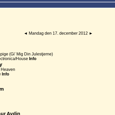
◄
Mandag den 17. december 2012
►
ige (Gi' Mig Din Julestjerne)
ctronica/House
Info
y
e Heaven
e
Info
um
ur Aydin