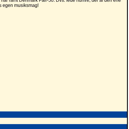
har ramt Denmark Fair-50. Dvs. fede numre, der af den ene
eres egen musiksmag!