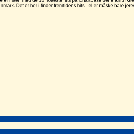
r listen med de 10 hotteste hits på ChartBase der endnu ikke 
anmark. Det er her i finder fremtidens hits - eller måske bare j