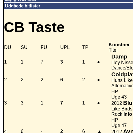
Udgåede hitlister
CB Taste
Kunstner
DU
SU
FU
UPL
TP
Titel
Damp
1
1
7
3
1
●
Hey Nissep
Dance/Ele
Coldpla
2
2
2
6
2
●
Hurts Lik
Alternativ
HP
Uge 43
Bl
3
3
1
7
1
●
2012
Like Birds
Rock
Info
HP
Uge 47
Ayn
4
6
-
2
6
▲
2012