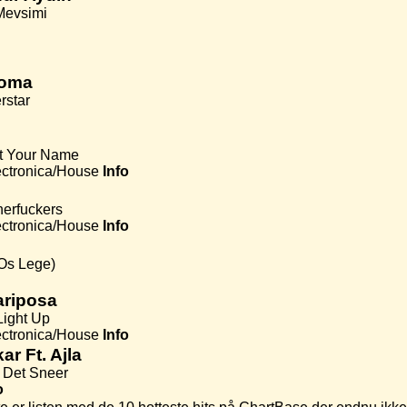
 Mevsimi
loma
rstar
t Your Name
ctronica/House
Info
erfuckers
ctronica/House
Info
Os Lege)
ariposa
Light Up
ctronica/House
Info
kar Ft. Ajla
e Det Sneer
o