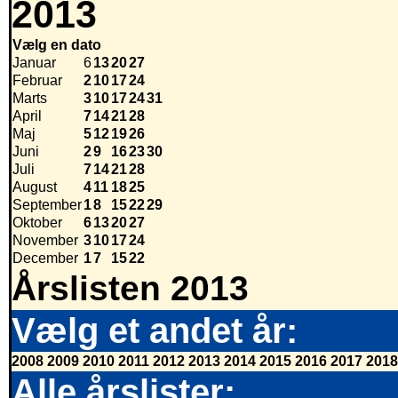
2013
Vælg en dato
Januar
6
13
20
27
Februar
2
10
17
24
Marts
3
10
17
24
31
April
7
14
21
28
Maj
5
12
19
26
Juni
2
9
16
23
30
Juli
7
14
21
28
August
4
11
18
25
September
1
8
15
22
29
Oktober
6
13
20
27
November
3
10
17
24
December
1
7
15
22
Årslisten 2013
Vælg et andet år:
2008
2009
2010
2011
2012
2013
2014
2015
2016
2017
2018
Alle årslister: