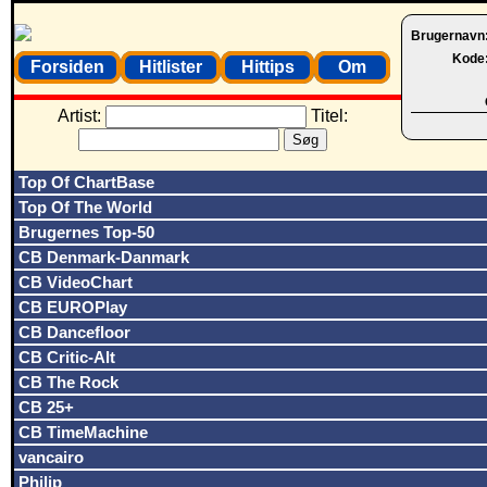
Brugernavn
Kode
Forsiden
Hitlister
Hittips
Om
Artist:
Titel:
Top Of ChartBase
Top Of The World
Brugernes Top-50
CB Denmark-Danmark
CB VideoChart
CB EUROPlay
CB Dancefloor
CB Critic-Alt
CB The Rock
CB 25+
CB TimeMachine
vancairo
Philip