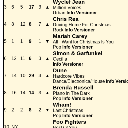
Wyclef Jean
3
6
5
17
3
▲
Million Voices
Urban
Info
Versioner
Chris Rea
4
8
12
8
7
▲
Driving Home For Christmas
Rock
Info
Versioner
Mariah Carey
5
1
1
9
1
▼
All I Want for Christmas Is You
Pop
Info
Versioner
Simon & Garfunkel
6
12
11
6
3
▲
Cecilia
Info
Versioner
Dune
7
14
10
29
3
▲
Hardcore Vibes
Dance/Electronica/House
Info
Versi
Brenda Russell
8
16
14
14
3
▲
Piano In The Dark
Pop
Info
Versioner
Wham!
9
2
2
8
2
▼
Last Christmas
Pop
Info
Versioner
Foo Fighters
10
NY
Best Of You