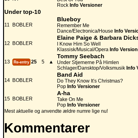
Rock
Info
Versioner
Under top-10
Blueboy
11
BOBLER
Remember Me
Dance/Electronica/House
Info
Versi
Elaine Paige & Barbara Dick
12
BOBLER
I Know Him So Well
Klassisk/Musical/Opera
Info
Version
Tommy Seebach
13
25
5
▲
Re-entry
Under Stjernerne På Himlen
Schlager/Dansktop/Volksmusik
Info
Band Aid
14
BOBLER
Do They Know It's Christmas?
Pop
Info
Versioner
A-ha
15
BOBLER
Take On Me
Pop
Info
Versioner
Mest aktuelle og anvendte ældre numre lige nu!
Kommentarer