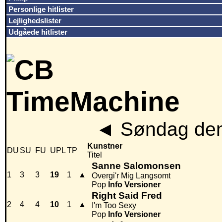
Personlige hitlister
Lejlighedslister
Udgåede hitlister
◄
Søndag den
Kunstner
DU
SU
FU
UPL
TP
Titel
Sanne Salomonsen
1
3
3
19
1
▲
Overgi'r Mig Langsomt
Pop
Info
Versioner
Right Said Fred
2
4
4
10
1
▲
I'm Too Sexy
Pop
Info
Versioner