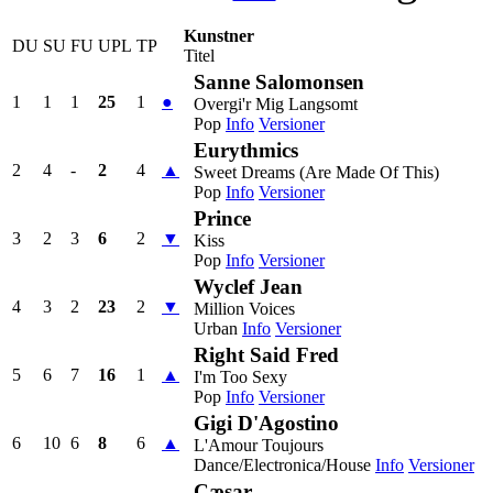
Kunstner
DU
SU
FU
UPL
TP
Titel
Sanne Salomonsen
1
1
1
25
1
●
Overgi'r Mig Langsomt
Pop
Info
Versioner
Eurythmics
2
4
-
2
4
▲
Sweet Dreams (Are Made Of This)
Pop
Info
Versioner
Prince
3
2
3
6
2
▼
Kiss
Pop
Info
Versioner
Wyclef Jean
4
3
2
23
2
▼
Million Voices
Urban
Info
Versioner
Right Said Fred
5
6
7
16
1
▲
I'm Too Sexy
Pop
Info
Versioner
Gigi D'Agostino
6
10
6
8
6
▲
L'Amour Toujours
Dance/Electronica/House
Info
Versioner
Cæsar