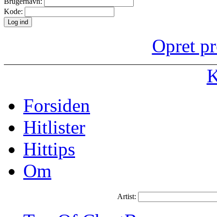
Brugernavn:
Kode:
Opret pr
K
Forsiden
Hitlister
Hittips
Om
Artist: