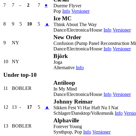
7
7
-
2
7
●
Duerne Flyver
Pop
Info
Versioner
Ice MC
8
9
5
10
5
▲
Think About The Way
Dance/Electronica/House
Info
Versioner
New Order
9
NY
Confusion (Pump Panel Reconstruction Mi
Dance/Electronica/House
Info
Versioner
Björk
10
NY
Joga
Alternative
Info
Under top-10
Antiloop
11
BOBLER
In My Mind
Dance/Electronica/House
Info
Versioner
Johnny Reimar
12
13
-
17
5
▲
Sikken Fest Vi Har Haft Nu I Nat
Schlager/Dansktop/Volksmusik
Info
Versio
Alphaville
13
BOBLER
Forever Young
Synthpop, Pop
Info
Versioner