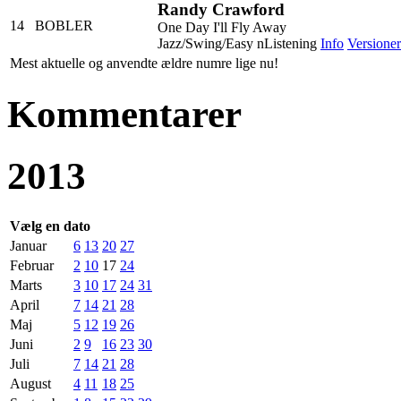
Randy Crawford
14
BOBLER
One Day I'll Fly Away
Jazz/Swing/Easy nListening
Info
Versioner
Mest aktuelle og anvendte ældre numre lige nu!
Kommentarer
2013
Vælg en dato
Januar
6
13
20
27
Februar
2
10
17
24
Marts
3
10
17
24
31
April
7
14
21
28
Maj
5
12
19
26
Juni
2
9
16
23
30
Juli
7
14
21
28
August
4
11
18
25