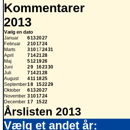
Kommentarer
2013
Vælg en dato
Januar
6
13
20
27
Februar
2
10
17
24
Marts
3
10
17
24
31
April
7
14
21
28
Maj
5
12
19
26
Juni
2
9
16
23
30
Juli
7
14
21
28
August
4
11
18
25
September
1
8
15
22
29
Oktober
6
13
20
27
November
3
10
17
24
December
1
7
15
22
Årslisten 2013
Vælg et andet år: