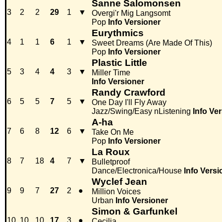
Sanne Salomonsen
3
2
2
29
1
▼
Overgi'r Mig Langsomt
Pop
Info
Versioner
Eurythmics
4
1
1
6
1
▼
Sweet Dreams (Are Made Of This)
Pop
Info
Versioner
Plastic Little
5
3
4
4
3
▼
Miller Time
Info
Versioner
Randy Crawford
6
5
5
7
5
▼
One Day I'll Fly Away
Jazz/Swing/Easy nListening
Info
Ver
A-ha
7
6
8
12
6
▼
Take On Me
Pop
Info
Versioner
La Roux
8
7
18
4
7
▼
Bulletproof
Dance/Electronica/House
Info
Versi
Wyclef Jean
9
9
7
27
2
●
Million Voices
Urban
Info
Versioner
Simon & Garfunkel
10
10
10
17
3
●
Cecilia