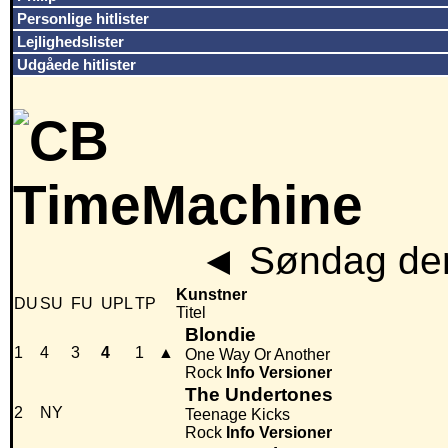
Personlige hitlister
Lejlighedslister
Udgåede hitlister
◄
Søndag den
Kunstner
DU
SU
FU
UPL
TP
Titel
Blondie
1
4
3
4
1
▲
One Way Or Another
Rock
Info
Versioner
The Undertones
2
NY
Teenage Kicks
Rock
Info
Versioner