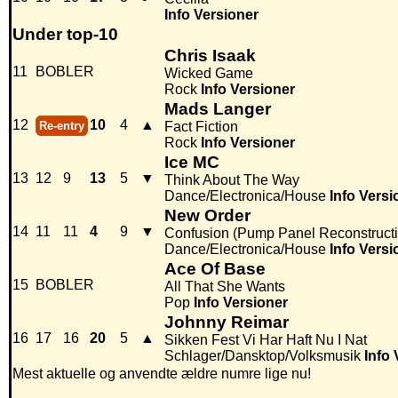
Info
Versioner
Under top-10
Chris Isaak
11
BOBLER
Wicked Game
Rock
Info
Versioner
Mads Langer
12
10
4
▲
Re-entry
Fact Fiction
Rock
Info
Versioner
Ice MC
13
12
9
13
5
▼
Think About The Way
Dance/Electronica/House
Info
Versi
New Order
14
11
11
4
9
▼
Confusion (Pump Panel Reconstructi
Dance/Electronica/House
Info
Versi
Ace Of Base
15
BOBLER
All That She Wants
Pop
Info
Versioner
Johnny Reimar
16
17
16
20
5
▲
Sikken Fest Vi Har Haft Nu I Nat
Schlager/Dansktop/Volksmusik
Info
Mest aktuelle og anvendte ældre numre lige nu!