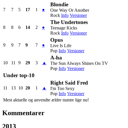
Blondie
7
7
5
17
1
●
One Way Or Another
Rock
Info
Versioner
The Undertones
8
8
6
14
2
●
Teenage Kicks
Rock
Info
Versioner
Opus
9
9
7
9
7
●
Live Is Life
Pop
Info
Versioner
A-ha
10
11
9
29
3
▲
The Sun Always Shines On TV
Pop
Info
Versioner
Under top-10
Right Said Fred
11
13
10
20
1
▲
I'm Too Sexy
Pop
Info
Versioner
Mest aktuelle og anvendte ældre numre lige nu!
Kommentarer
2013