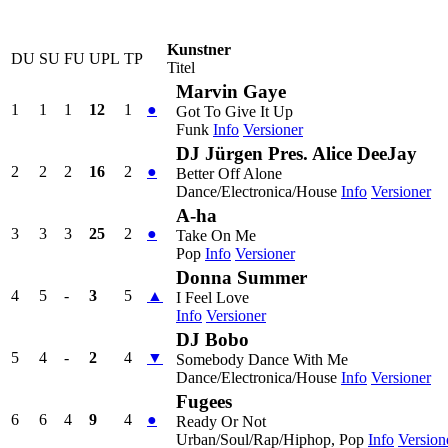
Kunstner
DU
SU
FU
UPL
TP
Titel
Marvin Gaye
1
1
1
12
1
●
Got To Give It Up
Funk
Info
Versioner
DJ Jürgen Pres. Alice DeeJay
2
2
2
16
2
●
Better Off Alone
Dance/Electronica/House
Info
Versioner
A-ha
3
3
3
25
2
●
Take On Me
Pop
Info
Versioner
Donna Summer
4
5
-
3
5
▲
I Feel Love
Info
Versioner
DJ Bobo
5
4
-
2
4
▼
Somebody Dance With Me
Dance/Electronica/House
Info
Versioner
Fugees
6
6
4
9
4
●
Ready Or Not
Urban/Soul/Rap/Hiphop, Pop
Info
Version