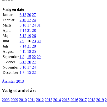
Vælg en dato
Januar
6
13
20
27
Februar
2
10
17
24
Marts
3
10
17
24
31
April
7
14
21
28
Maj
5
12
19
26
Juni
2
9
16
23
30
Juli
7
14
21
28
August
4
11
18
25
September
1
8
15
22
29
Oktober
6
13
20
27
November
3
10
17
24
December
1
7
15
22
Årslisten 2013
Vælg et andet år:
2008
2009
2010
2011
2012
2013
2014
2015
2016
2017
2018
2019
2