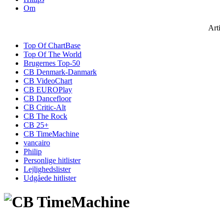
Om
Art
Top Of ChartBase
Top Of The World
Brugernes Top-50
CB Denmark-Danmark
CB VideoChart
CB EUROPlay
CB Dancefloor
CB Critic-Alt
CB The Rock
CB 25+
CB TimeMachine
vancairo
Philip
Personlige hitlister
Lejlighedslister
Udgåede hitlister