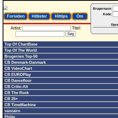
Brugernavn:
Kode:
Forsiden
Hitlister
Hittips
Om
Opret
Artist:
Titel:
Top Of ChartBase
Top Of The World
Brugernes Top-50
CB Denmark-Danmark
CB VideoChart
CB EUROPlay
CB Dancefloor
CB Critic-Alt
CB The Rock
CB 25+
CB TimeMachine
vancairo
Philip