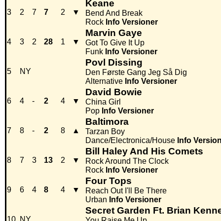
Keane
3
2
7
7
2
▼
Bend And Break
Rock
Info
Versioner
Marvin Gaye
4
3
2
28
1
▼
Got To Give It Up
Funk
Info
Versioner
Povl Dissing
5
NY
Den Første Gang Jeg Så Dig
Alternative
Info
Versioner
David Bowie
6
4
-
2
4
▼
China Girl
Pop
Info
Versioner
Baltimora
7
8
-
2
8
▲
Tarzan Boy
Dance/Electronica/House
Info
Versio
Bill Haley And His Comets
8
7
3
13
2
▼
Rock Around The Clock
Rock
Info
Versioner
Four Tops
9
6
4
8
4
▼
Reach Out I'll Be There
Urban
Info
Versioner
Secret Garden Ft. Brian Kenn
10
NY
You Raise Me Up