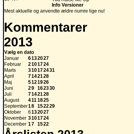
Info
Versioner
Mest aktuelle og anvendte ældre numre lige nu!
Kommentarer
2013
Vælg en dato
Januar
6
13
20
27
Februar
2
10
17
24
Marts
3
10
17
24
31
April
7
14
21
28
Maj
5
12
19
26
Juni
2
9
16
23
30
Juli
7
14
21
28
August
4
11
18
25
September
1
8
15
22
29
Oktober
6
13
20
27
November
3
10
17
24
December
1
7
15
22