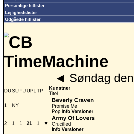
Personlige hitlister
Lejlighedslister
Udgåede hitlister
◄
Søndag den 
Kunstner
DU
SU
FU
UPL
TP
Titel
Beverly Craven
1
NY
Promise Me
Pop
Info
Versioner
Army Of Lovers
2
1
1
21
1
▼
Crucified
Info
Versioner