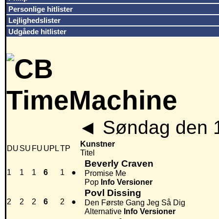
Personlige hitlister
Lejlighedslister
Udgåede hitlister
◄
Søndag den 
Kunstner
DU
SU
FU
UPL
TP
Titel
Beverly Craven
1
1
1
6
1
●
Promise Me
Pop
Info
Versioner
Povl Dissing
2
2
2
6
2
●
Den Første Gang Jeg Så Dig
Alternative
Info
Versioner