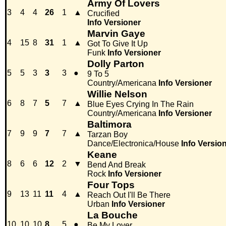
Army Of Lovers
3
4
4
26
1
▲
Crucified
Info
Versioner
Marvin Gaye
4
15
8
31
1
▲
Got To Give It Up
Funk
Info
Versioner
Dolly Parton
5
5
3
3
3
●
9 To 5
Country/Americana
Info
Versioner
Willie Nelson
6
8
7
5
7
▲
Blue Eyes Crying In The Rain
Country/Americana
Info
Versioner
Baltimora
7
9
9
7
7
▲
Tarzan Boy
Dance/Electronica/House
Info
Versio
Keane
8
6
6
12
2
▼
Bend And Break
Rock
Info
Versioner
Four Tops
9
13
11
11
4
▲
Reach Out I'll Be There
Urban
Info
Versioner
La Bouche
10
10
10
8
5
●
Be My Lover