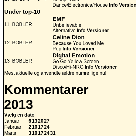
Dance/Electronica/House
Info
Versio
Under top-10
EMF
11
BOBLER
Unbelievable
Alternative
Info
Versioner
Celine Dion
12
BOBLER
Because You Loved Me
Pop
Info
Versioner
Digital Emotion
13
BOBLER
Go Go Yellow Screen
Disco/Hi-NRG
Info
Versioner
Mest aktuelle og anvendte ældre numre lige nu!
Kommentarer
2013
Vælg en dato
Januar
6
13
20
27
Februar
2
10
17
24
Marts
3
10
17
24
31