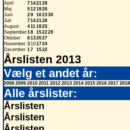
April
7
14
21
28
Maj
5
12
19
26
Juni
2
9
16
23
30
Juli
7
14
21
28
August
4
11
18
25
September
1
8
15
22
29
Oktober
6
13
20
27
November
3
10
17
24
December
1
7
15
22
Årslisten 2013
Vælg et andet år:
2008
2009
2010
2011
2012
2013
2014
2015
2016
2017
2018
Alle årslister:
Årslisten
Årslisten
Årslisten