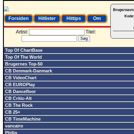
Brugernavn
Kode
Forsiden
Hitlister
Hittips
Om
Artist:
Titel:
Top Of ChartBase
Top Of The World
Brugernes Top-50
CB Denmark-Danmark
CB VideoChart
CB EUROPlay
CB Dancefloor
CB Critic-Alt
CB The Rock
CB 25+
CB TimeMachine
vancairo
Philip