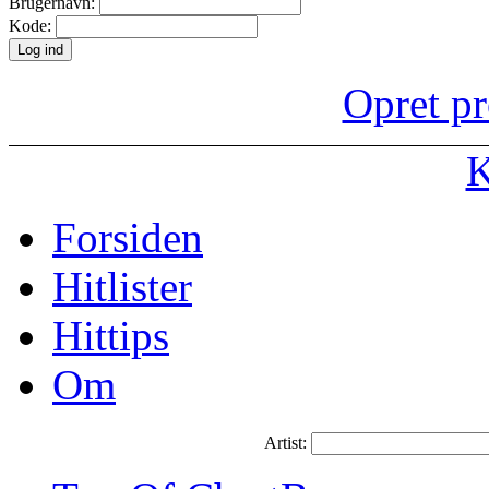
Brugernavn:
Kode:
Opret pr
K
Forsiden
Hitlister
Hittips
Om
Artist: