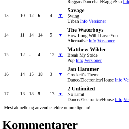
Reggae/Dancehall/Ragga/Ska
Inf
Savage
13
10
12
6
4
▼
Swing
Urban
Info
Versioner
The Waterboys
14
11
14
14
5
▼
How Long Will I Love You
Alternative
Info
Versioner
Matthew Wilder
15
12
-
4
12
▼
Break My Stride
Pop
Info
Versioner
Jan Hammer
16
14
15
18
3
▼
Crockett's Theme
Dance/Electronica/House
Info
Ve
2 Unlimited
17
13
18
5
13
▼
No Limit
Dance/Electronica/House
Info
Ve
Mest aktuelle og anvendte ældre numre lige nu!
Kommentarer