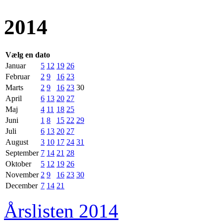
2014
Vælg en dato
Januar
5
12
19
26
Februar
2
9
16
23
Marts
2
9
16
23
30
April
6
13
20
27
Maj
4
11
18
25
Juni
1
8
15
22
29
Juli
6
13
20
27
August
3
10
17
24
31
September
7
14
21
28
Oktober
5
12
19
26
November
2
9
16
23
30
December
7
14
21
Årslisten 2014