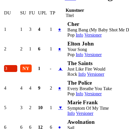
Kunstner
DU
SU
FU
UPL
TP
Titel
Cher
1
1
3
4
1
●
Bang Bang (My Baby Shot Me 
Pop
Info
Versioner
Elton John
2
2
1
6
1
●
Your Song
Pop
Info
Versioner
The Saints
3
NY
1
-
▲
Just Like Fire Would
Rock
Info
Versioner
The Police
4
4
4
9
2
●
Every Breathe You Take
Pop
Info
Versioner
Marie Frank
5
3
2
10
1
▼
Symptom Of My Time
Info
Versioner
Awolnation
6
6
6
12
6
●
Sail