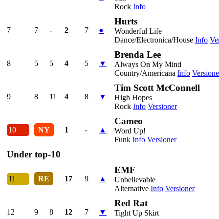
Rock
Info
Hurts
7
7
-
2
7
●
Wonderful Life
Dance/Electronica/House
Info
Ve
Brenda Lee
8
5
5
4
5
▼
Always On My Mind
Country/Americana
Info
Versione
Tim Scott McConnell
9
8
11
4
8
▼
High Hopes
Rock
Info
Versioner
Cameo
10
NY
1
-
▲
Word Up!
Funk
Info
Versioner
Under top-10
EMF
11
RE
17
9
▲
Unbelievable
Alternative
Info
Versioner
Red Rat
12
9
8
12
7
▼
Tight Up Skirt