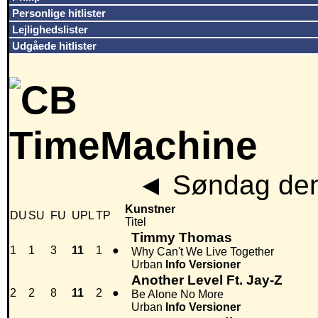
Personlige hitlister
Lejlighedslister
Udgåede hitlister
◄
Søndag den
Kunstner
DU
SU
FU
UPL
TP
Titel
Timmy Thomas
1
1
3
11
1
●
Why Can't We Live Together
Urban
Info
Versioner
Another Level Ft. Jay-Z
2
2
8
11
2
●
Be Alone No More
Urban
Info
Versioner