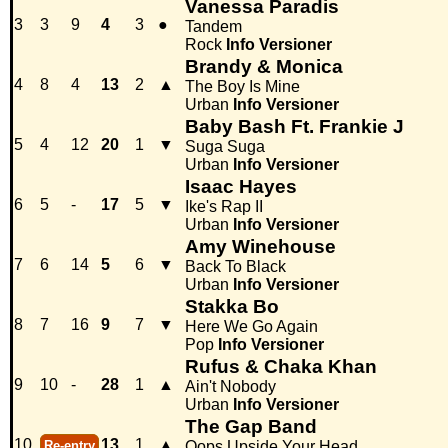
Vanessa Paradis
3
3
9
4
3
●
Tandem
Rock
Info
Versioner
Brandy & Monica
4
8
4
13
2
▲
The Boy Is Mine
Urban
Info
Versioner
Baby Bash Ft. Frankie J
5
4
12
20
1
▼
Suga Suga
Urban
Info
Versioner
Isaac Hayes
6
5
-
17
5
▼
Ike's Rap II
Urban
Info
Versioner
Amy Winehouse
7
6
14
5
6
▼
Back To Black
Urban
Info
Versioner
Stakka Bo
8
7
16
9
7
▼
Here We Go Again
Pop
Info
Versioner
Rufus & Chaka Khan
9
10
-
28
1
▲
Ain't Nobody
Urban
Info
Versioner
The Gap Band
10
13
1
▲
Re-entry
Oops Upside Your Head