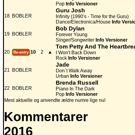
Pop
Info
Versioner
Guru Josh
18
BOBLER
Infinity (1990's - Time for the Guru)
Dance/Electronica/House
Info
Versi
Bob Dylan
19
BOBLER
Forever Young
Singer/Songwriter
Info
Versioner
Tom Petty And The Heartbre
20
10
2
▲
Re-entry
I Won't Back Down
Rock
Info
Versioner
Jade
21
BOBLER
Don`t Walk Away
Urban
Info
Versioner
Brenda Russell
22
BOBLER
Piano In The Dark
Pop
Info
Versioner
Mest aktuelle og anvendte ældre numre lige nu!
Kommentarer
2016