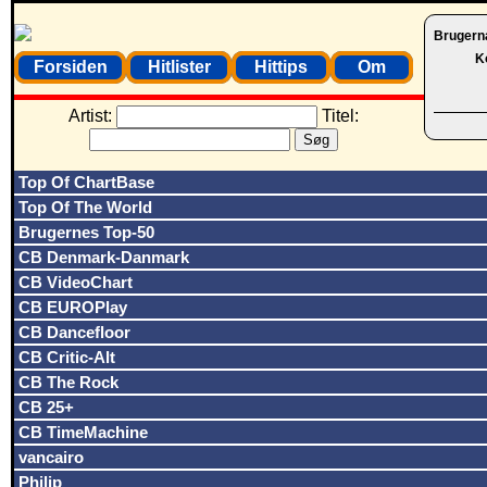
Brugern
K
Forsiden
Hitlister
Hittips
Om
Artist:
Titel:
Top Of ChartBase
Top Of The World
Brugernes Top-50
CB Denmark-Danmark
CB VideoChart
CB EUROPlay
CB Dancefloor
CB Critic-Alt
CB The Rock
CB 25+
CB TimeMachine
vancairo
Philip