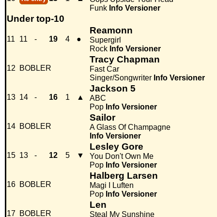
Funk
Info
Versioner
Under top-10
Reamonn
11
11
-
19
4
●
Supergirl
Rock
Info
Versioner
Tracy Chapman
12
BOBLER
Fast Car
Singer/Songwriter
Info
Versioner
Jackson 5
13
14
-
16
1
▲
ABC
Pop
Info
Versioner
Sailor
14
BOBLER
A Glass Of Champagne
Info
Versioner
Lesley Gore
15
13
-
12
5
▼
You Don't Own Me
Pop
Info
Versioner
Halberg Larsen
16
BOBLER
Magi I Luften
Pop
Info
Versioner
Len
17
BOBLER
Steal My Sunshine