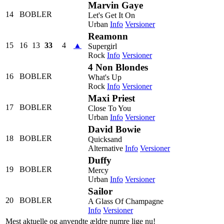
Marvin Gaye
14
BOBLER
Let's Get It On
Urban
Info
Versioner
Reamonn
15
16
13
33
4
▲
Supergirl
Rock
Info
Versioner
4 Non Blondes
16
BOBLER
What's Up
Rock
Info
Versioner
Maxi Priest
17
BOBLER
Close To You
Urban
Info
Versioner
David Bowie
18
BOBLER
Quicksand
Alternative
Info
Versioner
Duffy
19
BOBLER
Mercy
Urban
Info
Versioner
Sailor
20
BOBLER
A Glass Of Champagne
Info
Versioner
Mest aktuelle og anvendte ældre numre lige nu!