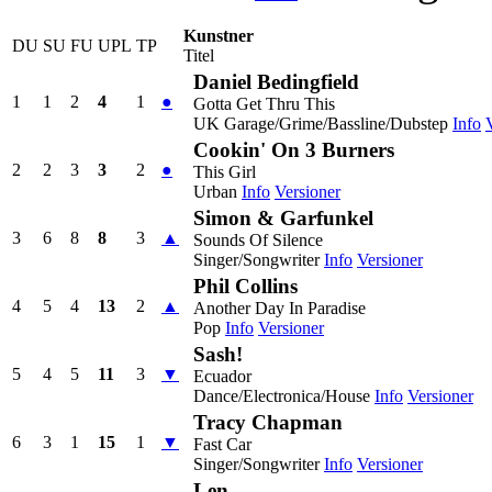
Kunstner
DU
SU
FU
UPL
TP
Titel
Daniel Bedingfield
1
1
2
4
1
●
Gotta Get Thru This
UK Garage/Grime/Bassline/Dubstep
Info
Cookin' On 3 Burners
2
2
3
3
2
●
This Girl
Urban
Info
Versioner
Simon & Garfunkel
3
6
8
8
3
▲
Sounds Of Silence
Singer/Songwriter
Info
Versioner
Phil Collins
4
5
4
13
2
▲
Another Day In Paradise
Pop
Info
Versioner
Sash!
5
4
5
11
3
▼
Ecuador
Dance/Electronica/House
Info
Versioner
Tracy Chapman
6
3
1
15
1
▼
Fast Car
Singer/Songwriter
Info
Versioner
Len