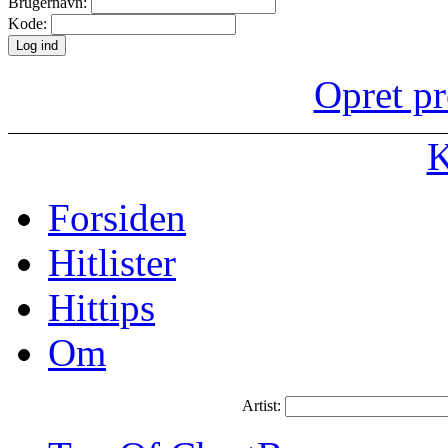
Brugernavn:
Kode:
Opret pr
K
Forsiden
Hitlister
Hittips
Om
Artist: