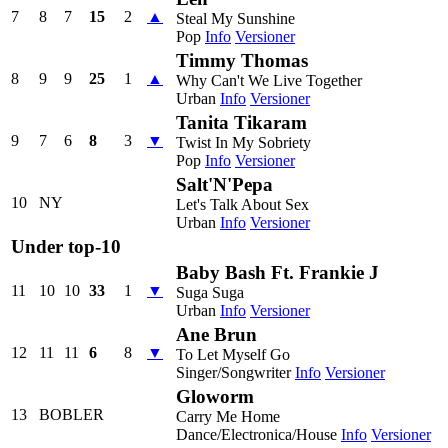
7
8
7
15
2
▲
Steal My Sunshine
Pop
Info
Versioner
Timmy Thomas
8
9
9
25
1
▲
Why Can't We Live Together
Urban
Info
Versioner
Tanita Tikaram
9
7
6
8
3
▼
Twist In My Sobriety
Pop
Info
Versioner
Salt'N'Pepa
10
NY
Let's Talk About Sex
Urban
Info
Versioner
Under top-10
Baby Bash Ft. Frankie J
11
10
10
33
1
▼
Suga Suga
Urban
Info
Versioner
Ane Brun
12
11
11
6
8
▼
To Let Myself Go
Singer/Songwriter
Info
Versioner
Gloworm
13
BOBLER
Carry Me Home
Dance/Electronica/House
Info
Versioner