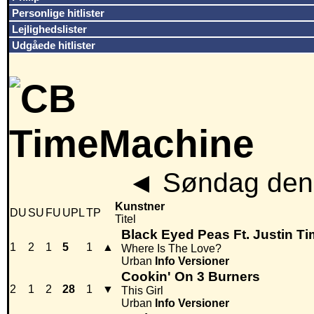
Personlige hitlister
Lejlighedslister
Udgåede hitlister
◄
Søndag den 
Kunstner
DU
SU
FU
UPL
TP
Titel
Black Eyed Peas Ft. Justin T
1
2
1
5
1
▲
Where Is The Love?
Urban
Info
Versioner
Cookin' On 3 Burners
2
1
2
28
1
▼
This Girl
Urban
Info
Versioner