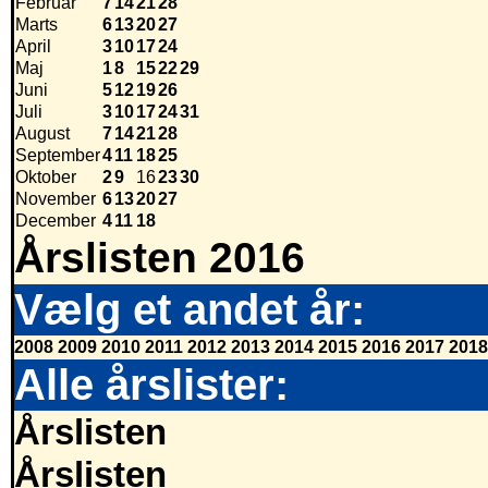
Februar
7
14
21
28
Marts
6
13
20
27
April
3
10
17
24
Maj
1
8
15
22
29
Juni
5
12
19
26
Juli
3
10
17
24
31
August
7
14
21
28
September
4
11
18
25
Oktober
2
9
16
23
30
November
6
13
20
27
December
4
11
18
Årslisten 2016
Vælg et andet år:
2008
2009
2010
2011
2012
2013
2014
2015
2016
2017
2018
Alle årslister:
Årslisten
Årslisten