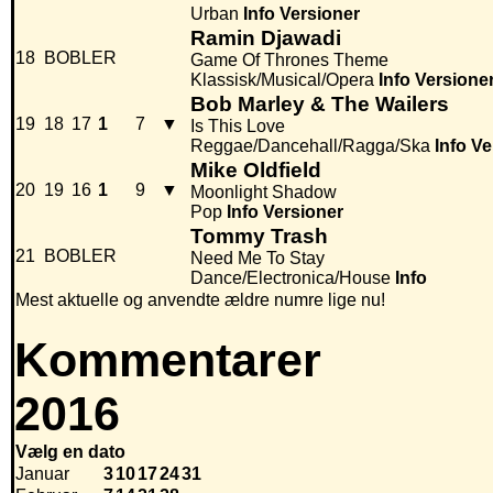
Urban
Info
Versioner
Ramin Djawadi
18
BOBLER
Game Of Thrones Theme
Klassisk/Musical/Opera
Info
Versione
Bob Marley & The Wailers
19
18
17
1
7
▼
Is This Love
Reggae/Dancehall/Ragga/Ska
Info
Ve
Mike Oldfield
20
19
16
1
9
▼
Moonlight Shadow
Pop
Info
Versioner
Tommy Trash
21
BOBLER
Need Me To Stay
Dance/Electronica/House
Info
Mest aktuelle og anvendte ældre numre lige nu!
Kommentarer
2016
Vælg en dato
Januar
3
10
17
24
31