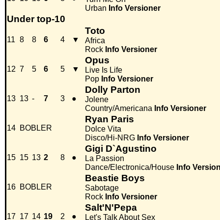
Urban
Info
Versioner
Under top-10
Toto
11
8
8
6
4
▼
Africa
Rock
Info
Versioner
Opus
12
7
5
6
5
▼
Live Is Life
Pop
Info
Versioner
Dolly Parton
13
13
-
7
3
●
Jolene
Country/Americana
Info
Versioner
Ryan Paris
14
BOBLER
Dolce Vita
Disco/Hi-NRG
Info
Versioner
Gigi D`Agustino
15
15
13
2
8
●
La Passion
Dance/Electronica/House
Info
Versio
Beastie Boys
16
BOBLER
Sabotage
Rock
Info
Versioner
Salt'N'Pepa
17
17
14
19
2
●
Let's Talk About Sex