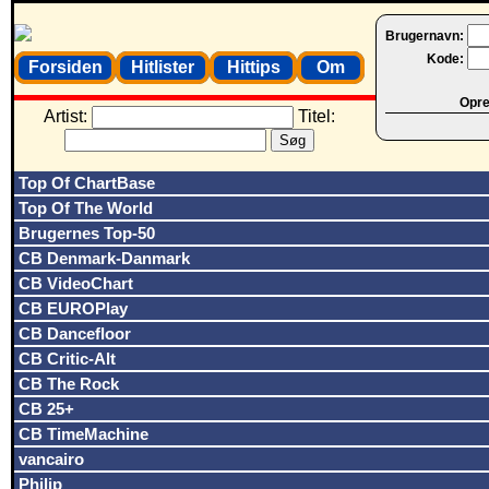
Brugernavn:
Kode:
Forsiden
Hitlister
Hittips
Om
Opret
Artist:
Titel:
Top Of ChartBase
Top Of The World
Brugernes Top-50
CB Denmark-Danmark
CB VideoChart
CB EUROPlay
CB Dancefloor
CB Critic-Alt
CB The Rock
CB 25+
CB TimeMachine
vancairo
Philip