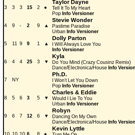
Taylor Dayne
3
3
3
15
2
●
Tell It To My Heart
Pop
Info
Versioner
Stevie Wonder
4
9
-
2
9
▲
Pastime Paradise
Urban
Info
Versioner
Dolly Parton
5
11
9
9
1
▲
I Will Always Love You
Info
Versioner
Kyla
6
4
4
25
3
▼
Do You Mind (Crazy Cousinz Remix)
Dance/Electronica/House
Info
Versio
Ph.D.
7
NY
I Won't Let You Down
Pop
Info
Versioner
Charles & Eddie
8
5
6
3
5
▼
Would I Lie To You
Urban
Info
Versioner
Robyn
9
6
7
12
6
▼
Dancing On My Own
Dance/Electronica/House
Info
Versio
Kevin Lyttle
10
10
10
6
8
●
Turn Me On