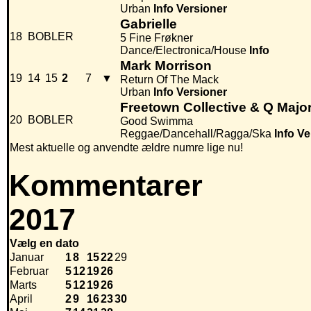
Urban
Info
Versioner
Gabrielle
18
BOBLER
5 Fine Frøkner
Dance/Electronica/House
Info
Mark Morrison
19
14
15
2
7
▼
Return Of The Mack
Urban
Info
Versioner
Freetown Collective & Q Majo
20
BOBLER
Good Swimma
Reggae/Dancehall/Ragga/Ska
Info
Ve
Mest aktuelle og anvendte ældre numre lige nu!
Kommentarer
2017
Vælg en dato
Januar
1
8
15
22
29
Februar
5
12
19
26
Marts
5
12
19
26
April
2
9
16
23
30