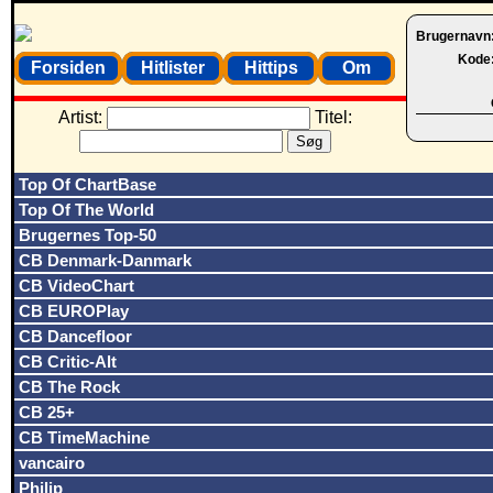
Brugernavn
Kode
Forsiden
Hitlister
Hittips
Om
Artist:
Titel:
Top Of ChartBase
Top Of The World
Brugernes Top-50
CB Denmark-Danmark
CB VideoChart
CB EUROPlay
CB Dancefloor
CB Critic-Alt
CB The Rock
CB 25+
CB TimeMachine
vancairo
Philip