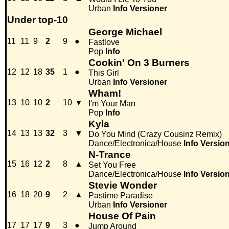
Urban
Info
Versioner
Under top-10
George Michael
11
11
9
2
9
●
Fastlove
Pop
Info
Cookin' On 3 Burners
12
12
18
35
1
●
This Girl
Urban
Info
Versioner
Wham!
13
10
10
2
10
▼
I'm Your Man
Pop
Info
Kyla
14
13
13
32
3
▼
Do You Mind (Crazy Cousinz Remix)
Dance/Electronica/House
Info
Versio
N-Trance
15
16
12
2
8
▲
Set You Free
Dance/Electronica/House
Info
Versio
Stevie Wonder
16
18
20
9
2
▲
Pastime Paradise
Urban
Info
Versioner
House Of Pain
17
17
17
9
3
●
Jump Around