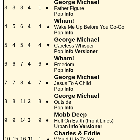
George Michael
3
3
3
4
1
●
Father Figure
Pop
Info
Wham!
4
5
6
4
4
▲
Wake Me Up Before You Go-Go
Pop
Info
George Michael
5
4
5
4
4
▼
Careless Whisper
Pop
Info
Versioner
Wham!
6
6
7
4
6
●
Freedom
Pop
Info
George Michael
7
7
8
4
7
●
Jesus To A Child
Pop
Info
George Michael
8
8
11
2
8
●
Outside
Pop
Info
Mobb Deep
9
9
14
3
9
●
Hell On Earth (Front Lines)
Urban
Info
Versioner
Charles & Eddie
10
15
16
11
1
▲
Would I Lie To You