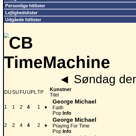
Personlige hitlister
Lejlighedslister
Udgåede hitlister
◄
Søndag den
Kunstner
DU
SU
FU
UPL
TP
Titel
George Michael
1
1
2
4
1
●
Faith
Pop
Info
George Michael
2
2
4
4
2
●
Praying For Time
Pop
Info