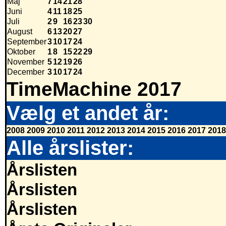
Maj
7
14
21
28
Juni
4
11
18
25
Juli
2
9
16
23
30
August
6
13
20
27
September
3
10
17
24
Oktober
1
8
15
22
29
November
5
12
19
26
December
3
10
17
24
TimeMachine 2017
Vælg et andet år:
2008
2009
2010
2011
2012
2013
2014
2015
2016
2017
2018
Alle årslister:
Årslisten
Årslisten
Årslisten