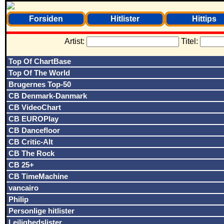
Forsiden
Hitlister
Hittips
Artist:
Titel:
Top Of ChartBase
Top Of The World
Brugernes Top-50
CB Denmark-Danmark
CB VideoChart
CB EUROPlay
CB Dancefloor
CB Critic-Alt
CB The Rock
CB 25+
CB TimeMachine
vancairo
Philip
Personlige hitlister
Lejlighedslister