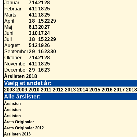
Januar
7
14
21
28
Februar
4
11
18
25
Marts
4
11
18
25
April
1
8
15
22
29
Maj
6
13
20
27
Juni
3
10
17
24
Juli
1
8
15
22
29
August
5
12
19
26
September
2
9
16
23
30
Oktober
7
14
21
28
November
4
11
18
25
December
2
9
16
23
Årslisten 2018
Vælg et andet år:
2008
2009
2010
2011
2012
2013
2014
2015
2016
2017
2018
Alle årslister:
Årslisten
Årslisten
Årslisten
Årets Originaler
Årets Originaler 2012
Årslisten 2013