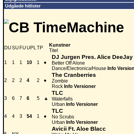
Udgåede hitlister
Kunstner
DU
SU
FU
UPL
TP
Titel
DJ Jurgen Pres. Alice DeeJay
1
1
1
10
1
●
Better Off Alone
Dance/Electronica/House
Info
Versio
The Cranberries
2
2
2
4
2
●
Zombie
Rock
Info
Versioner
TLC
3
6
7
6
5
▲
Waterfalls
Urban
Info
Versioner
TLC
4
4
3
54
1
●
No Scrubs
Urban
Info
Versioner
Avicii Ft. Aloe Blacc