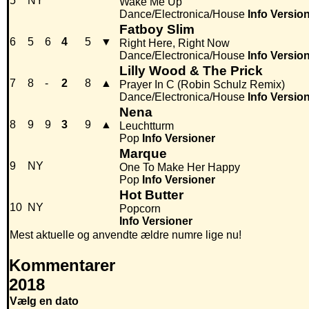
5
NY
Wake Me Up
Dance/Electronica/House
Info
Versio
Fatboy Slim
6
5
6
4
5
▼
Right Here, Right Now
Dance/Electronica/House
Info
Versio
Lilly Wood & The Prick
7
8
-
2
8
▲
Prayer In C (Robin Schulz Remix)
Dance/Electronica/House
Info
Versio
Nena
8
9
9
3
9
▲
Leuchtturm
Pop
Info
Versioner
Marque
9
NY
One To Make Her Happy
Pop
Info
Versioner
Hot Butter
10
NY
Popcorn
Info
Versioner
Mest aktuelle og anvendte ældre numre lige nu!
Kommentarer
2018
Vælg en dato