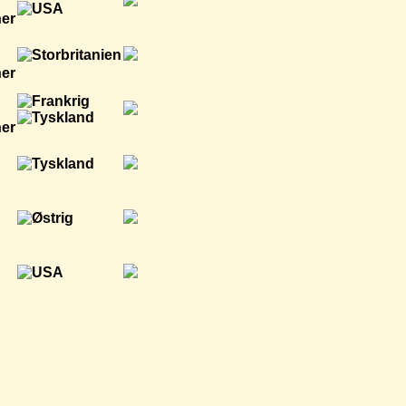
ner
ner
ner