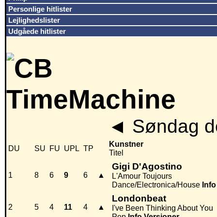
Personlige hitlister
Lejlighedslister
Udgåede hitlister
◄
Søndag de
Kunstner
DU
SU
FU
UPL
TP
Titel
Gigi D'Agostino
1
8
6
9
6
▲
L'Amour Toujours
Dance/Electronica/House
Info
Londonbeat
2
5
4
11
4
▲
I've Been Thinking About You
Pop
Info
Versioner