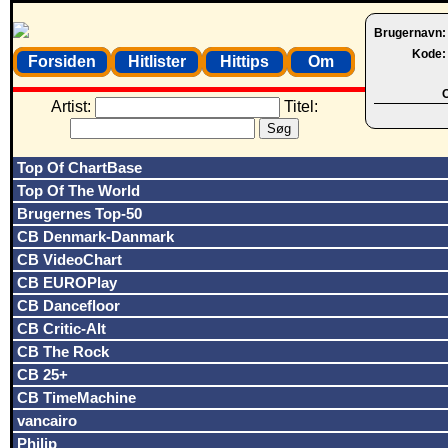
Brugernavn
Kode
Forsiden
Hitlister
Hittips
Om
O
Artist:
Titel:
Top Of ChartBase
Top Of The World
Brugernes Top-50
CB Denmark-Danmark
CB VideoChart
CB EUROPlay
CB Dancefloor
CB Critic-Alt
CB The Rock
CB 25+
CB TimeMachine
vancairo
Philip