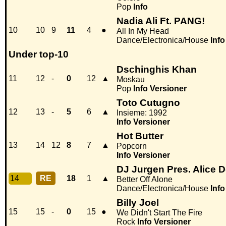
Pop
Info
Nadia Ali Ft. PANG!
10
10
9
11
4
●
All In My Head
Dance/Electronica/House
Info
Under top-10
Dschinghis Khan
11
12
-
0
12
▲
Moskau
Pop
Info
Versioner
Toto Cutugno
12
13
-
5
6
▲
Insieme: 1992
Info
Versioner
Hot Butter
13
14
12
8
7
▲
Popcorn
Info
Versioner
DJ Jurgen Pres. Alice 
14
RE
18
1
▲
Better Off Alone
Dance/Electronica/House
Info
Billy Joel
15
15
-
0
15
●
We Didn't Start The Fire
Rock
Info
Versioner