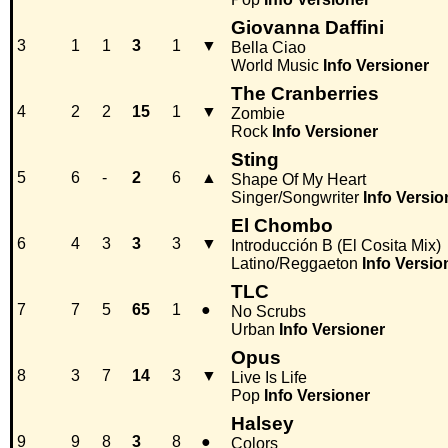
Giovanna Daffini
3
1
1
3
1
▼
Bella Ciao
World Music
Info
Versioner
The Cranberries
4
2
2
15
1
▼
Zombie
Rock
Info
Versioner
Sting
5
6
-
2
6
▲
Shape Of My Heart
Singer/Songwriter
Info
Versio
El Chombo
6
4
3
3
3
▼
Introducción B (El Cosita Mix)
Latino/Reggaeton
Info
Versio
TLC
7
7
5
65
1
●
No Scrubs
Urban
Info
Versioner
Opus
8
3
7
14
3
▼
Live Is Life
Pop
Info
Versioner
Halsey
9
9
8
3
8
●
Colors