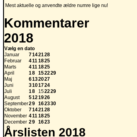
Mest aktuelle og anvendte ældre numre lige nu!
Kommentarer
2018
Vælg en dato
Januar
7
14
21
28
Februar
4
11
18
25
Marts
4
11
18
25
April
1
8
15
22
29
Maj
6
13
20
27
Juni
3
10
17
24
Juli
1
8
15
22
29
August
5
12
19
26
September
2
9
16
23
30
Oktober
7
14
21
28
November
4
11
18
25
December
2
9
16
23
Årslisten 2018