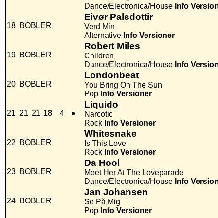
Dance/Electronica/House
Info
Versio
Eivør Palsdottir
18
BOBLER
Verd Min
Alternative
Info
Versioner
Robert Miles
19
BOBLER
Children
Dance/Electronica/House
Info
Versio
Londonbeat
20
BOBLER
You Bring On The Sun
Pop
Info
Versioner
Liquido
21
21
21
18
4
●
Narcotic
Rock
Info
Versioner
Whitesnake
22
BOBLER
Is This Love
Rock
Info
Versioner
Da Hool
23
BOBLER
Meet Her At The Loveparade
Dance/Electronica/House
Info
Versio
Jan Johansen
24
BOBLER
Se På Mig
Pop
Info
Versioner