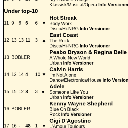
Klassisk/Musical/Opera
Info
Versione
Under top-10
Hot Streak
11
9
6
6
6
▼
Body Work
Disco/Hi-NRG
Info
Versioner
East Coast
12
13
13
11
3
▲
The Rock
Disco/Hi-NRG
Info
Versioner
Peabo Bryson & Regina Belle
13
BOBLER
A Whole New World
Urban
Info
Versioner
Calvin Harris
14
12
14
4
10
▼
I'm Not Alone
Dance/Electronica/House
Info
Versio
Adele
15
15
12
8
3
●
Someone Like You
Urban
Info
Versioner
Kenny Wayne Shepherd
16
BOBLER
Blue On Black
Rock
Info
Versioner
Gigi D'Agostino
17
16
-
48
1
▼
L'Amour Toujours