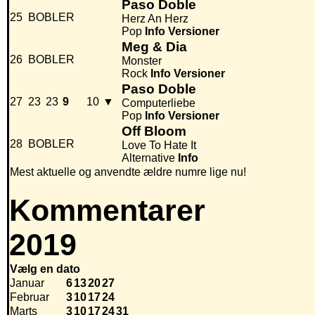
Paso Doble
25
BOBLER
Herz An Herz
Pop
Info
Versioner
Meg & Dia
26
BOBLER
Monster
Rock
Info
Versioner
Paso Doble
27
23
23
9
10
▼
Computerliebe
Pop
Info
Versioner
Off Bloom
28
BOBLER
Love To Hate It
Alternative
Info
Mest aktuelle og anvendte ældre numre lige nu!
Kommentarer
2019
Vælg en dato
Januar
6
13
20
27
Februar
3
10
17
24
Marts
3
10
17
24
31