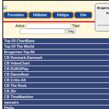
Brugern
K
Forsiden
Hitlister
Hittips
Om
Artist:
Titel:
Top Of ChartBase
Top Of The World
Brugernes Top-50
CB Denmark-Danmark
CB VideoChart
CB EUROPlay
CB Dancefloor
CB Critic-Alt
CB The Rock
CB 25+
CB TimeMachine
vancairo
Philip