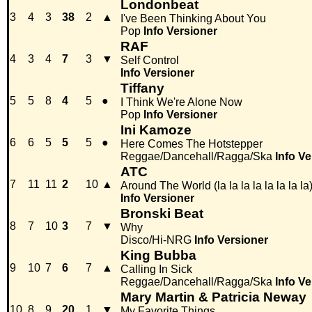
Londonbeat
3
4
3
38
2
▲
I've Been Thinking About You
Pop
Info
Versioner
RAF
4
3
4
7
3
▼
Self Control
Info
Versioner
Tiffany
5
5
8
4
5
●
I Think We're Alone Now
Pop
Info
Versioner
Ini Kamoze
6
6
5
5
5
●
Here Comes The Hotstepper
Reggae/Dancehall/Ragga/Ska
Info
Ve
ATC
7
11
11
2
10
▲
Around The World (la la la la la la la la
Info
Versioner
Bronski Beat
8
7
10
3
7
▼
Why
Disco/Hi-NRG
Info
Versioner
King Bubba
9
10
7
6
7
▲
Calling In Sick
Reggae/Dancehall/Ragga/Ska
Info
Ve
Mary Martin & Patricia Neway
10
8
9
20
1
▼
My Favorite Things