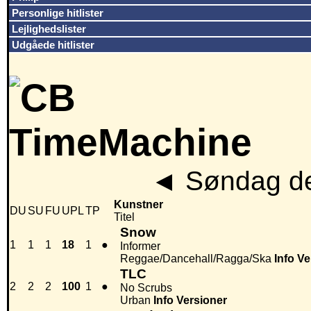
Personlige hitlister
Lejlighedslister
Udgåede hitlister
◄
Søndag de
Kunstner
DU
SU
FU
UPL
TP
Titel
Snow
1
1
1
18
1
●
Informer
Reggae/Dancehall/Ragga/Ska
Info
Ve
TLC
2
2
2
100
1
●
No Scrubs
Urban
Info
Versioner