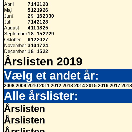
April
7
14
21
28
Maj
5
12
19
26
Juni
2
9
16
23
30
Juli
7
14
21
28
August
4
11
18
25
September
1
8
15
22
29
Oktober
6
12
20
27
November
3
10
17
24
December
1
8
15
22
Årslisten 2019
Vælg et andet år:
2008
2009
2010
2011
2012
2013
2014
2015
2016
2017
2018
Alle årslister:
Årslisten
Årslisten
Årslisten